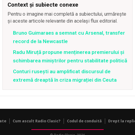
Context și subiecte conexe
Pentru o imagine mai completă a subiectului, urmărește
și aceste articole relevante din același flux editorial.
Bruno Guimaraes a semnat cu Arsenal, transfer
record de la Newcastle
Radu Miruță propune menținerea premierului și
schimbarea miniștrilor pentru stabilitate politică
Conturi rusești au amplificat discursul de
extremă dreaptă în criza migrației din Ceuta
tate
Cum ascult Radio Clasic?
Codul de conduită
Drept la repli