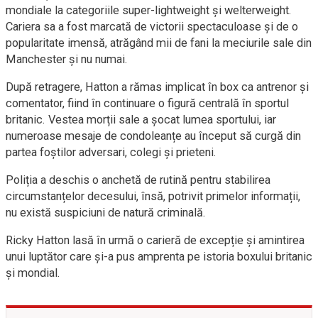
mondiale la categoriile super-lightweight și welterweight.
Cariera sa a fost marcată de victorii spectaculoase și de o
popularitate imensă, atrăgând mii de fani la meciurile sale din
Manchester și nu numai.
După retragere, Hatton a rămas implicat în box ca antrenor și
comentator, fiind în continuare o figură centrală în sportul
britanic. Vestea morții sale a șocat lumea sportului, iar
numeroase mesaje de condoleanțe au început să curgă din
partea foștilor adversari, colegi și prieteni.
Poliția a deschis o anchetă de rutină pentru stabilirea
circumstanțelor decesului, însă, potrivit primelor informații,
nu există suspiciuni de natură criminală.
Ricky Hatton lasă în urmă o carieră de excepție și amintirea
unui luptător care și-a pus amprenta pe istoria boxului britanic
și mondial.