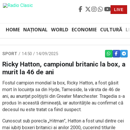
LIVE
HOME
NAȚIONAL
WORLD
ECONOMIE
CULTURĂ
L
SPORT
14:50 / 14/09/2025
WHATSAPP
FACEBO
TEL
Ricky Hatton, campionul britanic la box, a
murit la 46 de ani
Fostul campion mondial la box, Ricky Hatton, a fost găsit
mort în locuința sa din Hyde, Tameside, la vârsta de 46 de
ani, au anunțat polițiștii din Greater Manchester. Tragedia s-a
produs în această dimineață, iar autoritățile au confirmat că
decesul nu este tratat ca fiind suspect.
Cunoscut sub porecla „Hitman”, Hatton a fost unul dintre cei
mai iubiți boxeri britanici ai anilor 2000, cucerind titlurile