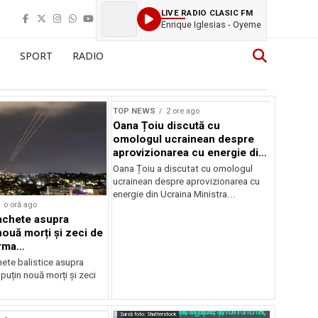
LIVE RADIO CLASIC FM
Enrique Iglesias - Oyeme
SPORT
RADIO
TOP NEWS
2 ore ago
Oana Țoiu discută cu
omologul ucrainean despre
aprovizionarea cu energie din
Ucraina
Oana Țoiu a discutat cu omologul
ucrainean despre aprovizionarea cu
energie din Ucraina Ministra...
o oră ago
achete asupra
nouă morți și zeci de
urma
mentelor
hete balistice asupra
 puțin nouă morți și zeci
Sursă foto: Shutterstock