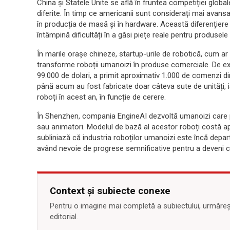
China și Statele Unite se află în fruntea competiției glob
diferite. În timp ce americanii sunt considerați mai avansaț
în producția de masă și în hardware. Această diferențiere 
întâmpină dificultăți în a găsi piețe reale pentru produsele 
În marile orașe chineze, startup-urile de robotică, cum ar
transforme roboții umanoizi în produse comerciale. De e
99.000 de dolari, a primit aproximativ 1.000 de comenzi din 
până acum au fost fabricate doar câteva sute de unități, 
roboți în acest an, în funcție de cerere.
În Shenzhen, compania EngineAI dezvoltă umanoizi care pot
sau animatori. Modelul de bază al acestor roboți costă ap
subliniază că industria roboților umanoizi este încă depart
având nevoie de progrese semnificative pentru a deveni cu
Context și subiecte conexe
Pentru o imagine mai completă a subiectului, urmărește
editorial.