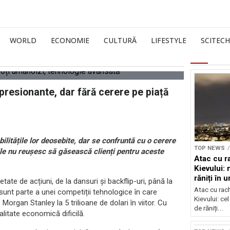
WORLD
ECONOMIE
CULTURĂ
LIFESTYLE
SCITECH
presionante, dar fără cerere pe piață
ilitățile lor deosebite, dar se confruntă cu o cerere
TOP NEWS
ile nu reușesc să găsească clienți pentru aceste
Atac cu r
Kievului: 
răniți în 
ate de acțiuni, de la dansuri și backflip-uri, până la
bombarda
Atac cu rac
i sunt parte a unei competiții tehnologice în care
Kievului: cel
Morgan Stanley la 5 trilioane de dolari în viitor. Cu
de răniți...
litate economică dificilă.