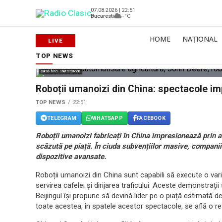
07.08.2026 | 22:51
Bucuresti
--°C
HOME
NAȚIONAL
TOP NEWS
Sursă foto: Shutterstock
Roboții umanoizi din China: spectacole im
TOP NEWS
22:51
TELEGRAM
WHATSAPP
FACEBOOK
Roboții umanoizi fabricați în China impresionează prin ab
scăzută pe piață. În ciuda subvențiilor masive, compani
dispozitive avansate.
Roboții umanoizi din China sunt capabili să execute o variet
servirea cafelei și dirijarea traficului. Aceste demonstrați
Beijingul își propune să devină lider pe o piață estimată de 
toate acestea, în spatele acestor spectacole, se află o rea