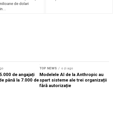
ilioane de dolari
n...
ago
TOP NEWS
o zi ago
TOP NEWS
85.000 de angajați
Modelele AI de la Anthropic au
Senatul S
i de până la 7.000 de
spart sisteme ale trei organizații
sancţiona
fără autorizație
gestionare