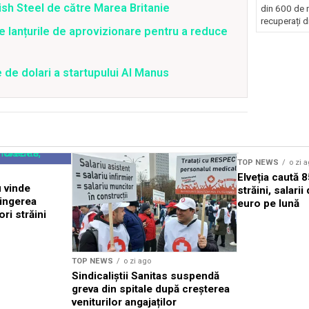
tish Steel de către Marea Britanie
din 600 de m
recuperați di
 lanțurile de aprovizionare pentru a reduce
 de dolari a startupului AI Manus
TOP NEWS
o zi 
Elveția caută 
u vinde
străini, salari
pingerea
euro pe lună
ori străini
TOP NEWS
o zi ago
Sindicaliștii Sanitas suspendă
greva din spitale după creșterea
veniturilor angajaților