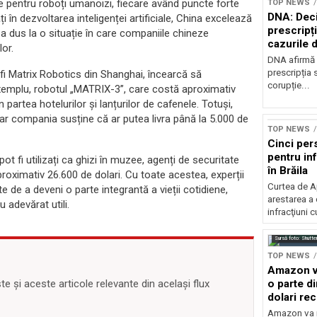
ale pentru roboți umanoizi, fiecare având puncte forte
TOP NEWS
DNA: Deci
i în dezvoltarea inteligenței artificiale, China excelează
prescripți
a dus la o situație în care companiile chineze
cazurile 
lor.
DNA afirmă 
prescripția s
 fi Matrix Robotics din Shanghai, încearcă să
corupție...
xemplu, robotul „MATRIX-3”, care costă aproximativ
partea hotelurilor și lanțurilor de cafenele. Totuși,
iar compania susține că ar putea livra până la 5.000 de
TOP NEWS
Cinci per
pentru inf
 fi utilizați ca ghizi în muzee, agenți de securitate
în Brăila
roximativ 26.600 de dolari. Cu toate acestea, experții
Curtea de A
e de a deveni o parte integrantă a vieții cotidiene,
arestarea a
 adevărat utili.
infracţiuni c
Sursă foto: Shutte
TOP NEWS
Amazon va
o parte d
 și aceste articole relevante din același flux
dolari rec
vamale
Amazon va r