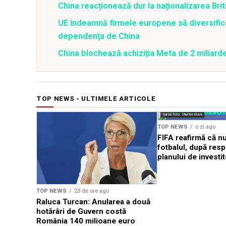
China reacționează dur la naționalizarea Bri
UE îndeamnă firmele europene să diversifice
dependența de China
China blochează achiziția Meta de 2 miliarde
TOP NEWS - ULTIMELE ARTICOLE
Sursă foto: Shutterstock
TOP NEWS
o zi ago
FIFA reafirmă că n
fotbalul, după res
planului de investit
TOP NEWS
23 de ore ago
Raluca Turcan: Anularea a două
hotărâri de Guvern costă
România 140 milioane euro