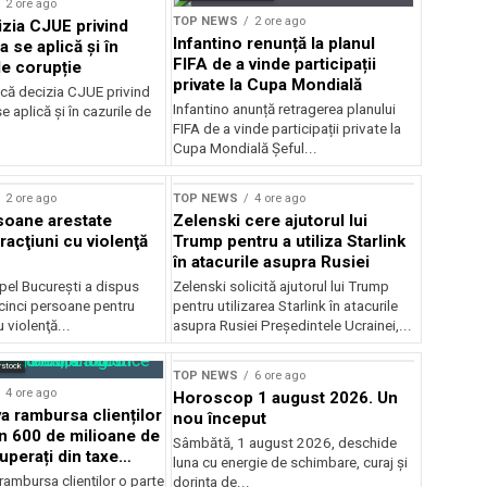
2 ore ago
TOP NEWS
2 ore ago
zia CJUE privind
Infantino renunță la planul
a se aplică și în
FIFA de a vinde participații
de corupție
private la Cupa Mondială
că decizia CJUE privind
Infantino anunță retragerea planului
e aplică și în cazurile de
FIFA de a vinde participații private la
Cupa Mondială Șeful...
2 ore ago
TOP NEWS
4 ore ago
soane arestate
Zelenski cere ajutorul lui
racţiuni cu violenţă
Trump pentru a utiliza Starlink
în atacurile asupra Rusiei
pel Bucureşti a dispus
Zelenski solicită ajutorul lui Trump
 cinci persoane pentru
pentru utilizarea Starlink în atacurile
u violenţă...
asupra Rusiei Președintele Ucrainei,...
rstock
TOP NEWS
6 ore ago
4 ore ago
Horoscop 1 august 2026. Un
 rambursa clienților
nou început
in 600 de milioane de
Sâmbătă, 1 august 2026, deschide
uperați din taxe
luna cu energie de schimbare, curaj și
ambursa clienților o parte
dorința de...