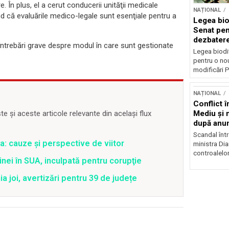
. În plus, el a cerut conducerii unităţii medicale
NAȚIONAL
nd că evaluările medico-legale sunt esenţiale pentru a
Legea biod
Senat pen
dezbatere
că întrebări grave despre modul în care sunt gestionate
deputațil
Legea biodiv
pentru o no
modificări P
NAȚIONAL
Conflict î
Mediu şi 
 și aceste articole relevante din același flux
după anun
Scandal într
a: cauze și perspective de viitor
ministra Di
controalelor
nei în SUA, inculpată pentru corupţie
joi, avertizări pentru 39 de județe