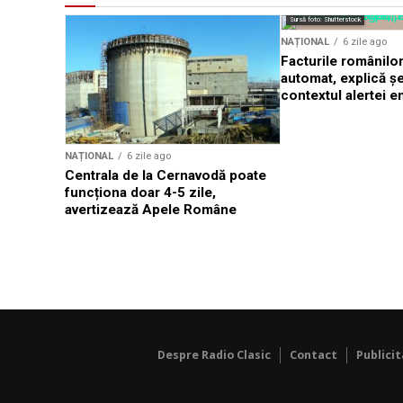
Sursă foto: Shutterstock
NAȚIONAL
6 zile ago
Facturile românilor
automat, explică ș
contextul alertei e
NAȚIONAL
6 zile ago
Centrala de la Cernavodă poate
funcționa doar 4-5 zile,
avertizează Apele Române
Despre Radio Clasic
Contact
Publici