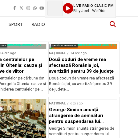
LIVE RADIO CLASIC FM
Billy Joel - We Didn
SPORT
RADIO
rstock
Sursă foto: Shutterstock
14 ore ago
NAȚIONAL
14 ore ago
a centralelor pe
Două coduri de vreme rea
in Oltenia: cauze și
afectează România joi,
e de viitor
avertizări pentru 39 de județe
entralelor pe cărbune din
Două coduri de vreme rea afectează
nergetic Oltenia: cauze și
România joi, cu avertizări pentru 39
chiderea centralelor pe...
de județe...
NAȚIONAL
o zi ago
George Simion anunță
strângerea de semnături
pentru suspendarea lui
Nicușor Dan
George Simion anunță strângerea de
semnături pentru suspendarea lui