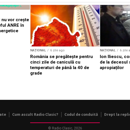
 nu vor crește
eful ANRE în
nergetice
NAȚIONAL
6 zile ago
NAȚIONAL
6 zile 
România se pregătește pentru
Ion Iliescu, c
cinci zile de caniculă cu
de la decesul 
temperaturi de până la 40 de
apropiaților
grade
tate
Cum ascult Radio Clasic?
Codul de conduită
Drept la repli
© Radio Clasic, 2026