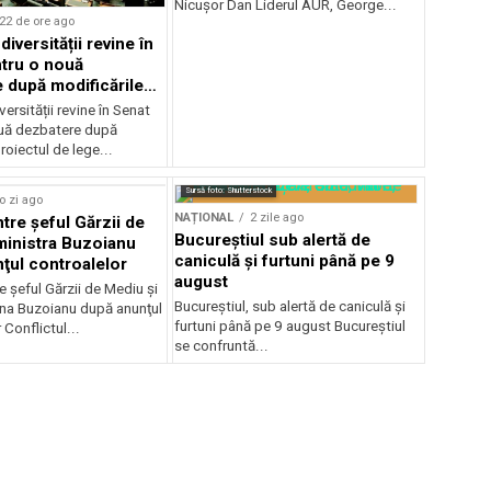
Nicușor Dan Liderul AUR, George...
22 de ore ago
iversității revine în
tru o nouă
 după modificările
or
ersității revine în Senat
uă dezbatere după
roiectul de lege...
Sursă foto: Shutterstock
o zi ago
NAȚIONAL
2 zile ago
ntre şeful Gărzii de
Bucureștiul sub alertă de
ministra Buzoianu
caniculă și furtuni până pe 9
ţul controalelor
august
e şeful Gărzii de Mediu şi
Bucureștiul, sub alertă de caniculă și
ana Buzoianu după anunţul
furtuni până pe 9 august Bucureștiul
 Conflictul...
se confruntă...