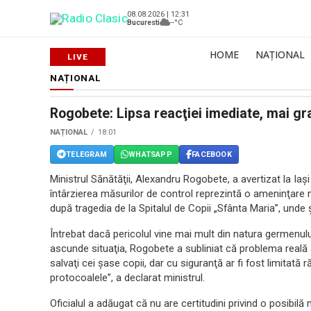
08.08.2026 | 12:31
Bucuresti
--°C
HOME
NAȚIONAL
NAȚIONAL
Rogobete: Lipsa reacţiei imediate, mai gr
NAȚIONAL
18:01
TELEGRAM
WHATSAPP
FACEBOOK
Ministrul Sănătăţii, Alexandru Rogobete, a avertizat la Iaş
întârzierea măsurilor de control reprezintă o ameninţare m
după tragedia de la Spitalul de Copii „Sfânta Maria”, unde ş
Întrebat dacă pericolul vine mai mult din natura germenulu
ascunde situaţia, Rogobete a subliniat că problema reală a 
salvaţi cei şase copii, dar cu siguranţă ar fi fost limitată 
protocoalele”, a declarat ministrul.
Oficialul a adăugat că nu are certitudini privind o posibil