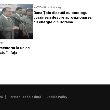
NAȚIONAL
6 zile ago
NAȚIONAL
Oana Țoiu discută cu omologul
DNA: Deci
ucrainean despre aprovizionarea
prescripți
cu energie din Ucraina
cazurile 
ago
omemorat la un an
său în fața
că
Termeni de folosință
Cookie Policy