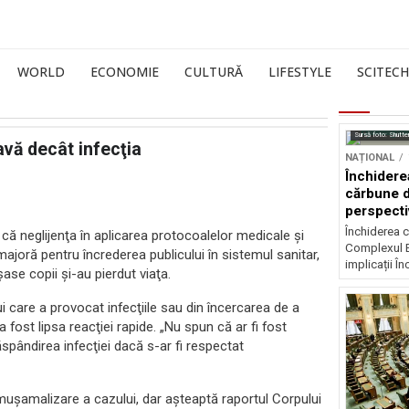
WORLD
ECONOMIE
CULTURĂ
LIFESTYLE
SCITECH
Sursă foto: Shutte
avă decât infecţia
NAȚIONAL
Închidere
cărbune d
perspectiv
Închiderea c
i că neglijenţa în aplicarea protocoalelor medicale şi
Complexul E
ajoră pentru încrederea publicului în sistemul sanitar,
implicații În
ase copii şi-au pierdut viaţa.
i care a provocat infecţiile sau din încercarea de a
fost lipsa reacţiei rapide. „Nu spun că ar fi fost
răspândirea infecţiei dacă s-ar fi respectat
ă muşamalizare a cazului, dar aşteaptă raportul Corpului