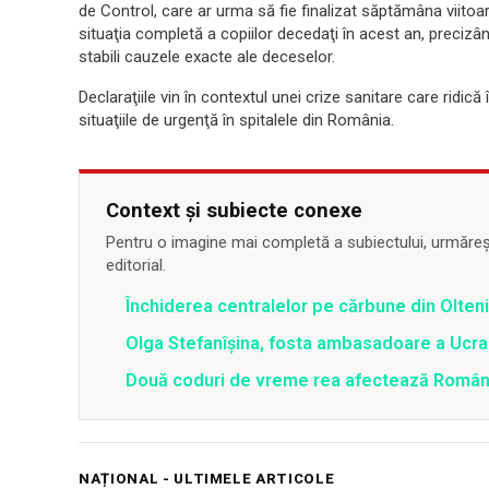
de Control, care ar urma să fie finalizat săptămâna viitoare
situaţia completă a copiilor decedaţi în acest an, precizâ
stabili cauzele exacte ale deceselor.
Declaraţiile vin în contextul unei crize sanitare care ridi
situaţiile de urgenţă în spitalele din România.
Context și subiecte conexe
Pentru o imagine mai completă a subiectului, urmărește
editorial.
Închiderea centralelor pe cărbune din Olteni
Olga Stefanîşina, fosta ambasadoare a Ucrai
Două coduri de vreme rea afectează România 
NAȚIONAL - ULTIMELE ARTICOLE