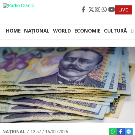
LIVE
HOME
NAȚIONAL
WORLD
ECONOMIE
CULTURĂ
L
NAȚIONAL
12:57 / 16/02/2026
WHATSAPP
FACEBO
TEL