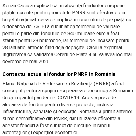
Adrian Câciu a explicat că, în absența fondurilor europene,
plățile curente pentru proiectele PNRR sunt efectuate din
bugetul național, ceea ce implică împrumuturi de pe piață cu
o dobândă de 7%. El a subliniat că termenul de validare
pentru o parte din fondurile de 840 milioane euro a fost
stabilit pentru 28 noiembrie, iar termenul de încasare pentru
28 ianuarie, ambele fiind deja depășite. Câciu a exprimat
îngrijorarea că validarea Cererii de Plată 4 nu va avea loc mai
devreme de mai 2026.
Contextul actual al fondurilor PNRR în România
Planul Național de Redresare și Reziliență (PNRR) a fost
conceput pentru a sprijini recuperarea economică a României
după impactul pandemiei COVID-19. Acesta prevede
alocarea de fonduri pentru diverse proiecte, inclusiv
infrastructură, sănătate și educație. România a primit anterior
sume semnificative din PNRR, dar utilizarea eficientă a
acestor fonduri a fost subiect de discuție în rândul
autorităților și experților economici.