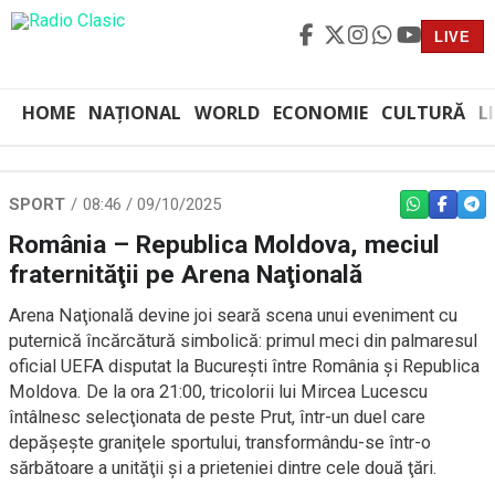
LIVE
HOME
NAȚIONAL
WORLD
ECONOMIE
CULTURĂ
L
SPORT
08:46 / 09/10/2025
WHATSAPP
FACEBO
TEL
România – Republica Moldova, meciul
fraternităţii pe Arena Naţională
Arena Naţională devine joi seară scena unui eveniment cu
puternică încărcătură simbolică: primul meci din palmaresul
oficial UEFA disputat la Bucureşti între România şi Republica
Moldova. De la ora 21:00, tricolorii lui Mircea Lucescu
întâlnesc selecţionata de peste Prut, într-un duel care
depăşeşte graniţele sportului, transformându-se într-o
sărbătoare a unităţii şi a prieteniei dintre cele două ţări.