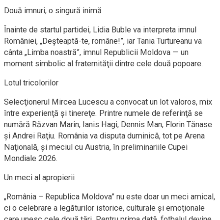
Două imnuri, o singură inimă
Înainte de startul partidei, Lidia Buble va interpreta imnul
României, „Deşteaptă-te, române!”, iar Tania Turtureanu va
cânta „Limba noastră”, imnul Republicii Moldova — un
moment simbolic al fraternităţii dintre cele două popoare.
Lotul tricolorilor
Selecţionerul Mircea Lucescu a convocat un lot valoros, mix
între experienţă şi tinereţe. Printre numele de referinţă se
numără Răzvan Marin, Ianis Hagi, Dennis Man, Florin Tănase
şi Andrei Raţiu. România va disputa duminică, tot pe Arena
Naţională, şi meciul cu Austria, în preliminariile Cupei
Mondiale 2026.
Un meci al apropierii
„România – Republica Moldova” nu este doar un meci amical,
ci o celebrare a legăturilor istorice, culturale şi emoţionale
care unesc cele două ţări. Pentru prima dată, fotbalul devine