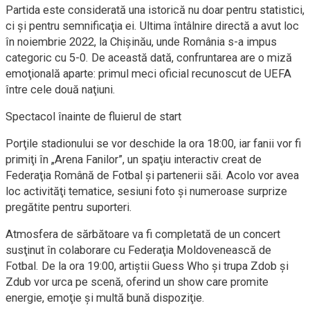
Partida este considerată una istorică nu doar pentru statistici,
ci şi pentru semnificaţia ei. Ultima întâlnire directă a avut loc
în noiembrie 2022, la Chişinău, unde România s-a impus
categoric cu 5-0. De această dată, confruntarea are o miză
emoţională aparte: primul meci oficial recunoscut de UEFA
între cele două naţiuni.
Spectacol înainte de fluierul de start
Porţile stadionului se vor deschide la ora 18:00, iar fanii vor fi
primiţi în „Arena Fanilor”, un spaţiu interactiv creat de
Federaţia Română de Fotbal şi partenerii săi. Acolo vor avea
loc activităţi tematice, sesiuni foto şi numeroase surprize
pregătite pentru suporteri.
Atmosfera de sărbătoare va fi completată de un concert
susţinut în colaborare cu Federaţia Moldovenească de
Fotbal. De la ora 19:00, artiştii Guess Who şi trupa Zdob şi
Zdub vor urca pe scenă, oferind un show care promite
energie, emoţie şi multă bună dispoziţie.