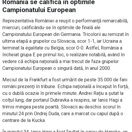
România se califică în optimile
Campionatului European
Reprezentativa României a reușit o performanță remarcabilă,
miercuri, calificându-se în optimile de finală ale
Campionatului European din Germania. Tricolorii au remizat în
ultima etapă a grupelor cu Slovacia, scor 1-1, iar Ucraina a
terminat la egalitate cu Belgia, scor 0-0. Astfel, România a
încheiat grupa E pe primul loc, o realizare notabilă, având în
vedere că echipa națională a mai trecut de faza grupelor
Campionatului European o singură dată, în anul 2000.
Meciul de la Frankfurt a fost urmărit de peste 35.000 de fani
români prezenți în tribune. Echipa națională a început în forță,
cu o dublă ocazie în primele minute: Andrei Rațiu a șutat la
colțul lung, dar portarul Dubravka a respins, iar Ianis Hagi a
trimis mingea peste poartă. Slovacii au deschis scorul în
minutul 24 prin Ondrej Duda, care a marcat cu capul după o
centrare de la Kucka.
În minutul 34, Ianis Hagi a fost faultat în careu de Hancko, iar