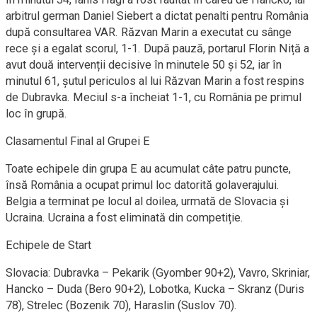
arbitrul german Daniel Siebert a dictat penalti pentru România
după consultarea VAR. Răzvan Marin a executat cu sânge
rece și a egalat scorul, 1-1. După pauză, portarul Florin Niță a
avut două intervenții decisive în minutele 50 și 52, iar în
minutul 61, șutul periculos al lui Răzvan Marin a fost respins
de Dubravka. Meciul s-a încheiat 1-1, cu România pe primul
loc în grupă.
Clasamentul Final al Grupei E
Toate echipele din grupa E au acumulat câte patru puncte,
însă România a ocupat primul loc datorită golaverajului.
Belgia a terminat pe locul al doilea, urmată de Slovacia și
Ucraina. Ucraina a fost eliminată din competiție.
Echipele de Start
Slovacia: Dubravka – Pekarik (Gyomber 90+2), Vavro, Skriniar,
Hancko – Duda (Bero 90+2), Lobotka, Kucka – Skranz (Duris
78), Strelec (Bozenik 70), Haraslin (Suslov 70).