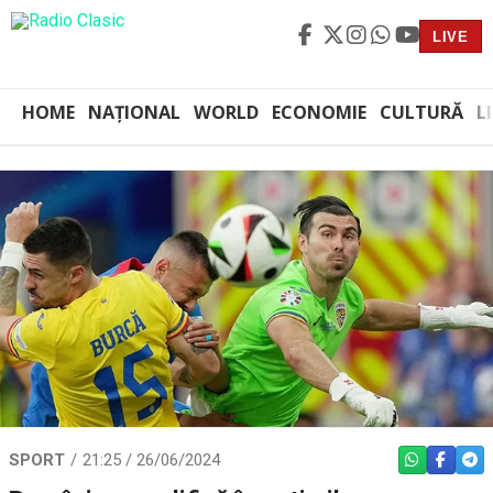
LIVE
HOME
NAȚIONAL
WORLD
ECONOMIE
CULTURĂ
L
SPORT
21:25 / 26/06/2024
WHATSAPP
FACEBO
TEL