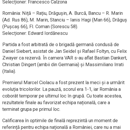
Selecționer: Francesco Calzona
România: Niță – Rațiu, Drăgușin, A. Burcă, Bancu – R. Marin
(Ad. Rus 86), M. Marin, Stanciu – Ianis Hagi (Man 66), Drăguș
(Pușcaș 66), Fl. Coman (Sorescu 58).
Selecționer: Edward Iordănescu
Partida a fost arbitrată de o brigadă germană condusă de
Daniel Siebert, asistat de Jan Seidel și Rafael Foltyn, cu Felix
Zwayer ca rezervă. În camera VAR s-au aflat Bastian Dankert,
Christian Dingert (ambii din Germania) și Massimiliano Irrati
(Italia).
Premierul Marcel Ciolacu a fost prezent la meci și a urmărit
evoluția tricolorilor. La pauză, scorul era 1-1, iar România a
coborât temporar pe ultimul loc în grupă. Cu toate acestea,
rezultatele finale au favorizat echipa națională, care a
terminat grupa pe primul loc.
Calificarea în optimile de finală reprezintă un moment de
referință pentru echipa națională a României, care nu a mai