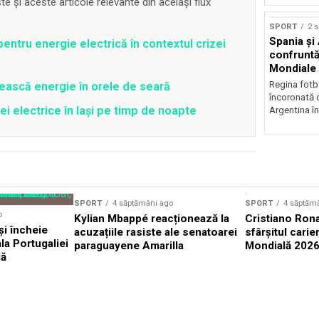
 și aceste articole relevante din același flux
SPORT
2 
Spania și
entru energie electrică în contextul crizei
confruntă 
Mondiale
Regina fotba
ească energie în orele de seară
încoronată 
ei electrice în Iași pe timp de noapte
Argentina în
SPORT
4 săptămâni ago
SPORT
4 săptăm
o
Kylian Mbappé reacționează la
Cristiano Rona
și încheie
acuzațiile rasiste ale senatoarei
sfârșitul carie
la Portugaliei
paraguayene Amarilla
Mondială 202
lă