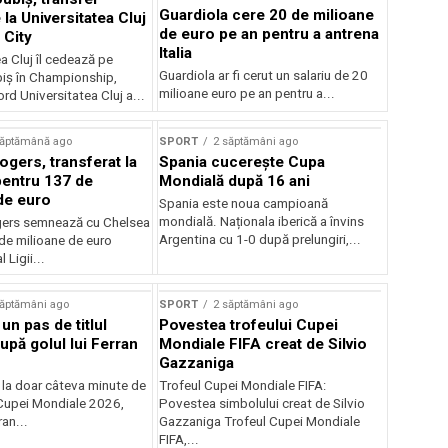
Guardiola cere 20 de milioane
la Universitatea Cluj
de euro pe an pentru a antrena
 City
Italia
a Cluj îl cedează pe
Guardiola ar fi cerut un salariu de 20
iș în Championship,
milioane euro pe an pentru a...
ord Universitatea Cluj a...
săptămână ago
SPORT
2 săptămâni ago
gers, transferat la
Spania cucerește Cupa
entru 137 de
Mondială după 16 ani
de euro
Spania este noua campioană
mondială. Naționala iberică a învins
ers semnează cu Chelsea
Argentina cu 1-0 după prelungiri,...
de milioane de euro
 Ligii...
săptămâni ago
SPORT
2 săptămâni ago
 un pas de titlul
Povestea trofeului Cupei
upă golul lui Ferran
Mondiale FIFA creat de Silvio
Gazzaniga
 la doar câteva minute de
Trofeul Cupei Mondiale FIFA:
Cupei Mondiale 2026,
Povestea simbolului creat de Silvio
an...
Gazzaniga Trofeul Cupei Mondiale
FIFA,...