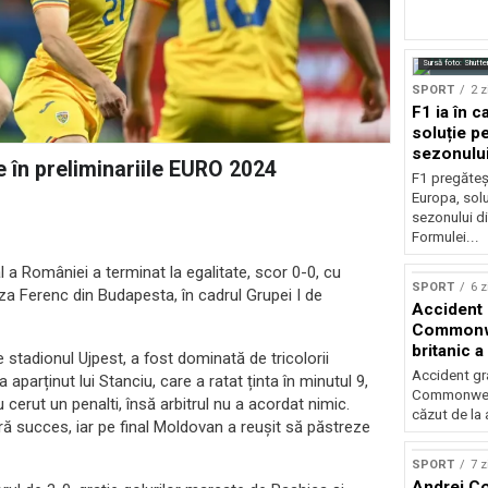
Sursă foto: Shutte
SPORT
2 z
F1 ia în c
soluție pe
sezonulu
e în preliminariile EURO 2024
F1 pregăteș
Europa, solu
sezonului d
Formulei...
 a României a terminat la egalitate, scor 0-0, cu
SPORT
6 z
za Ferenc din Budapesta, în cadrul Grupei I de
Accident 
Commonwe
britanic a
 stadionul Ujpest, a fost dominată de tricolorii
trei metri
Accident gra
parținut lui Stanciu, care a ratat ținta în minutul 9,
Commonwealt
 cerut un penalti, însă arbitrul nu a acordat nimic.
căzut de la 
ră succes, iar pe final Moldovan a reușit să păstreze
SPORT
7 z
Andrei Co