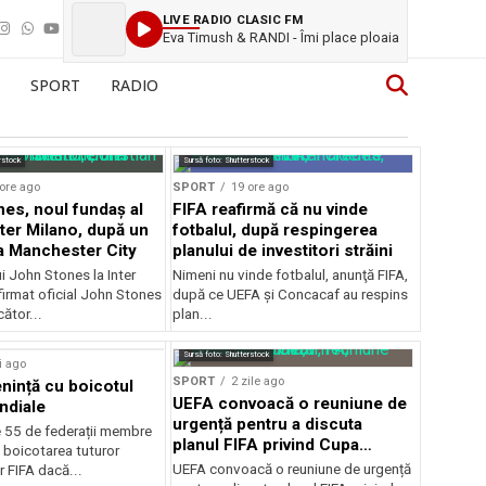
LIVE RADIO CLASIC FM
Eva Timush & RANDI - Îmi place ploaia
SPORT
RADIO
rstock
Sursă foto: Shutterstock
ore ago
SPORT
19 ore ago
es, noul fundaș al
FIFA reafirmă că nu vinde
nter Milano, după un
fotbalul, după respingerea
a Manchester City
planului de investitori străini
ui John Stones la Inter
Nimeni nu vinde fotbalul, anunţă FIFA,
firmat oficial John Stones
după ce UEFA şi Concacaf au respins
cător...
plan...
Sursă foto: Shutterstock
i ago
SPORT
2 zile ago
ință cu boicotul
UEFA convoacă o reuniune de
ndiale
urgență pentru a discuta
e 55 de federații membre
planul FIFA privind Cupa
 boicotarea tuturor
Mondială
UEFA convoacă o reuniune de urgență
r FIFA dacă...