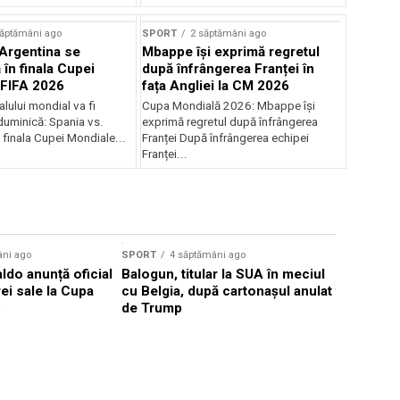
săptămâni ago
SPORT
2 săptămâni ago
 Argentina se
Mbappe își exprimă regretul
în finala Cupei
după înfrângerea Franței în
 FIFA 2026
fața Angliei la CM 2026
lului mondial va fi
Cupa Mondială 2026: Mbappe își
duminică: Spania vs.
exprimă regretul după înfrângerea
 finala Cupei Mondiale...
Franței După înfrângerea echipei
Franței...
Sursă foto: Shutte
âni ago
SPORT
4 săptămâni ago
SPORT
4 s
ldo anunță oficial
Balogun, titular la SUA în meciul
Bayern Mu
rei sale la Cupa
cu Belgia, după cartonașul anulat
fundașul 
6
de Trump
Eintracht 
milioane 