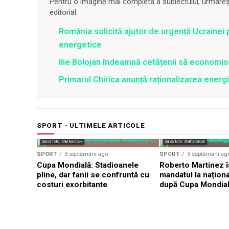
Pentru o imagine mai completă a subiectului, urmărește
editorial.
România solicită ajutor de urgență Ucrainei p
energetice
Ilie Bolojan îndeamnă cetățenii să economis
Primarul Chirica anunță raționalizarea energi
SPORT - ULTIMELE ARTICOLE
Sursă foto: Shutterstock
Sursă foto: Shutterstock
SPORT
3 săptămâni ago
SPORT
3 săptămâni ag
Cupa Mondială: Stadioanele
Roberto Martinez î
pline, dar fanii se confruntă cu
mandatul la naționa
costuri exorbitante
după Cupa Mondia