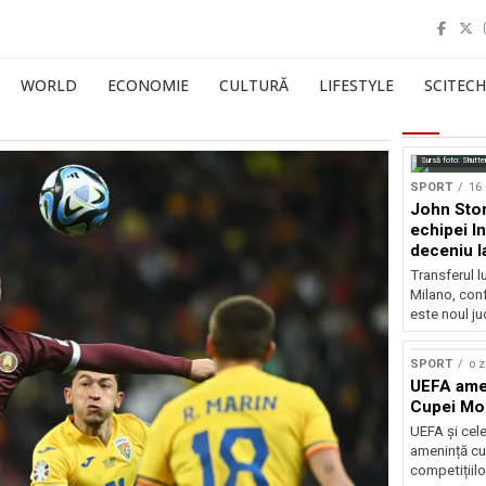
WORLD
ECONOMIE
CULTURĂ
LIFESTYLE
SCITECH
Sursă foto: Shutte
SPORT
16 
John Ston
echipei I
deceniu l
Transferul l
Milano, con
este noul ju
SPORT
o z
UEFA amen
Cupei Mo
UEFA și cel
amenință cu
competițiilo