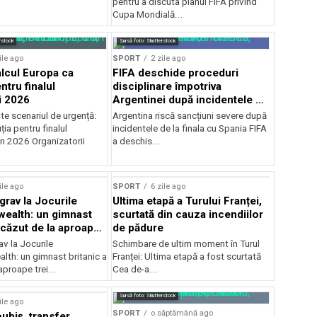
pentru a discuta planul FIFA privind
Cupa Mondială...
rstock
Sursă foto: Shutterstock
ile ago
SPORT
2 zile ago
alcul Europa ca
FIFA deschide proceduri
ntru finalul
disciplinare împotriva
i 2026
Argentinei după incidentele de
la finala cu Spania
te scenariul de urgență:
Argentina riscă sancțiuni severe după
ția pentru finalul
incidentele de la finala cu Spania FIFA
in 2026 Organizatorii
a deschis...
ile ago
SPORT
6 zile ago
grav la Jocurile
Ultima etapă a Turului Franței,
alth: un gimnast
scurtată din cauza incendiilor
 căzut de la aproape
de pădure
v la Jocurile
Schimbare de ultim moment în Turul
h: un gimnast britanic a
Franței: Ultima etapă a fost scurtată
aproape trei...
Cea de-a...
Sursă foto: Shutterstock
ile ago
SPORT
o săptămână ago
ubiș, transfer