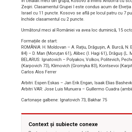
În celălalt meci din grupă, Kosovo a învins Andorra cu sco
Zeqiri. Clasamentul Grupei I este condus acum de Elveți
Israel cu 11 puncte. Kosovo se află pe locul patru cu 7 pu
închide clasamentul cu 2 puncte.
Următorul meci al României va avea loc duminică, 15 octom
Formațiile de start:
ROMÂNIA: H. Moldovan – A. Rațiu, Drăgușin, A. Burcă, N. B
84) – D. Man (Moruțan 61), Alibec (I. Hagi 61), Drăguș (
BELARUS: Ignatovich – Polyakov, Volkov, Politevich, Pe
(Karpovich 73), Klimovich (Gromyka 83), Kontsevoi (Karp
Carlos Alos Ferrer
Arbitri: Espen Eskas – Jan Erik Engan, Isaak Elias Bashevki
Arbitri VAR: Jose Luis Munuera – Guillermo Cuadra (ambii
Cartonașe galbene: Ignatovich 73, Bakhar 75
Context și subiecte conexe