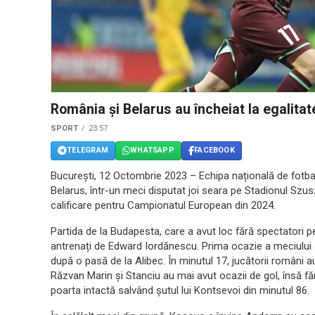
România și Belarus au încheiat la egalitat
SPORT
23:57
TELEGRAM
WHATSAPP
FACEBOOK
București, 12 Octombrie 2023 – Echipa națională de fotbal
Belarus, într-un meci disputat joi seara pe Stadionul Szus
calificare pentru Campionatul European din 2024.
Partida de la Budapesta, care a avut loc fără spectatori pe
antrenați de Edward Iordănescu. Prima ocazie a meciului a a
după o pasă de la Alibec. În minutul 17, jucătorii români au
Răzvan Marin și Stanciu au mai avut ocazii de gol, însă fă
poarta intactă salvând șutul lui Kontsevoi din minutul 86.