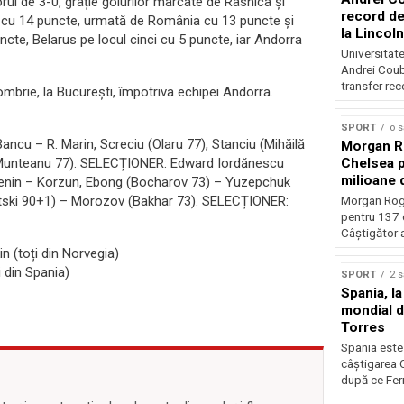
rul de 3-0, grație golurilor marcate de Rashica și
record de 
a cu 14 puncte, urmată de România cu 13 puncte și
la Lincoln
ncte, Belarus pe locul cinci cu 5 puncte, iar Andorra
Universitate
Andrei Coub
transfer rec
brie, la București, împotriva echipei Andorra.
SPORT
o 
ancu – R. Marin, Screciu (Olaru 77), Stanciu (Mihăilă
Morgan Ro
L. Munteanu 77). SELECȚIONER: Edward Iordănescu
Chelsea p
milioane 
chenin – Korzun, Ebong (Bocharov 73) – Yuzepchuk
itski 90+1) – Morozov (Bakhar 73). SELECȚIONER:
Morgan Rog
pentru 137 
Câștigător al
n (toți din Norvegia)
 din Spania)
SPORT
2 
Spania, la
mondial d
Torres
Spania este
câștigarea 
după ce Ferr