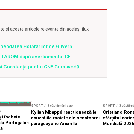
 și aceste articole relevante din același flux
spendarea Hotărârilor de Guvern
 a TAROM după avertismentul CE
i și Constanța pentru CNE Cernavodă
SPORT
3 săptămâni ago
SPORT
3 săptăm
o
Kylian Mbappé reacționează la
Cristiano Rona
și încheie
acuzațiile rasiste ale senatoarei
sfârșitul carie
la Portugaliei
paraguayene Amarilla
Mondială 202
lă