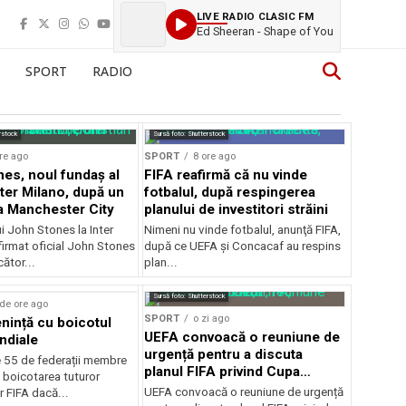
LIVE RADIO CLASIC FM
Ed Sheeran - Shape of You
SPORT
RADIO
rstock
Sursă foto: Shutterstock
re ago
SPORT
8 ore ago
es, noul fundaș al
FIFA reafirmă că nu vinde
nter Milano, după un
fotbalul, după respingerea
a Manchester City
planului de investitori străini
ui John Stones la Inter
Nimeni nu vinde fotbalul, anunţă FIFA,
firmat oficial John Stones
după ce UEFA şi Concacaf au respins
cător...
plan...
Sursă foto: Shutterstock
de ore ago
SPORT
o zi ago
ință cu boicotul
UEFA convoacă o reuniune de
ndiale
urgență pentru a discuta
e 55 de federații membre
planul FIFA privind Cupa
 boicotarea tuturor
Mondială
UEFA convoacă o reuniune de urgență
r FIFA dacă...