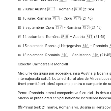
📅 24 martie: San Marino 🇸🇲 – România 🇷🇴 (21:45)
📅 7 iunie: Austria 🇦🇹 – România 🇷🇴 (21:45)
📅 10 iunie: România 🇷🇴 – Cipru 🇨🇾 (21:45)
📅 9 septembrie: Cipru 🇨🇾 – România 🇷🇴 (21:45)
📅 12 octombrie: România 🇷🇴 – Austria 🇦🇹 (21:45)
📅 15 noiembrie: Bosnia și Herțegovina 🇧🇦 – România 
📅 18 noiembrie: România 🇷🇴 – San Marino 🇸🇲 (21:45
Obiectiv: Calificarea la Mondial!
Meciurile din grupă par accesibile, însă Austria și Bosnia 
internațională solidă. Lotul echilibrat ales de Mircea Luc
tineri promițători, oferă speranțe pentru o campanie de s
Pentru România, startul campaniei va fi crucial. Un debut c
Marino ar putea oferi echipei naționale încrederea necesar
🔜 Primul test: 21 martie, România vs. Bosnia și Herțegov