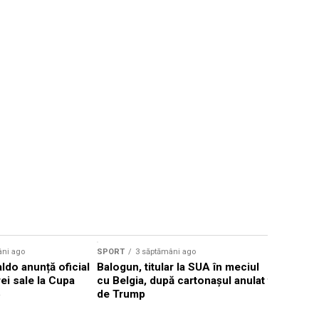
Sursă foto: Shutte
âni ago
SPORT
3 săptămâni ago
SPORT
4 s
ldo anunță oficial
Balogun, titular la SUA în meciul
Bayern Mu
rei sale la Cupa
cu Belgia, după cartonașul anulat
fundașul 
6
de Trump
Eintracht 
milioane 