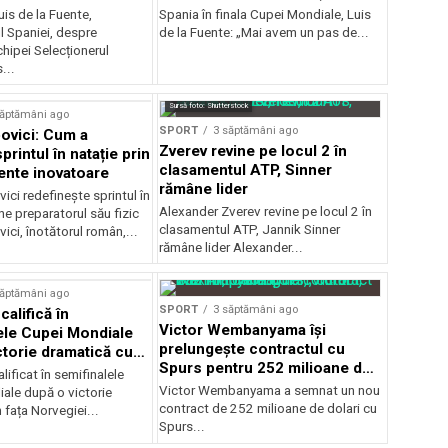
is de la Fuente,
Spania în finala Cupei Mondiale, Luis
l Spaniei, despre
de la Fuente: „Mai avem un pas de...
hipei Selecționerul
...
Sursă foto: Shutterstock
săptămâni ago
SPORT
3 săptămâni ago
ovici: Cum a
Zverev revine pe locul 2 în
sprintul în natație prin
clasamentul ATP, Sinner
nte inovatoare
rămâne lider
ci redefinește sprintul în
Alexander Zverev revine pe locul 2 în
ne preparatorul său fizic
clasamentul ATP, Jannik Sinner
ci, înotătorul român,...
rămâne lider Alexander...
săptămâni ago
SPORT
3 săptămâni ago
califică în
Victor Wembanyama își
ele Cupei Mondiale
prelungește contractul cu
ctorie dramatică cu
Spurs pentru 252 milioane de
lificat în semifinalele
dolari
Victor Wembanyama a semnat un nou
ale după o victorie
contract de 252 milioane de dolari cu
 fața Norvegiei...
Spurs...