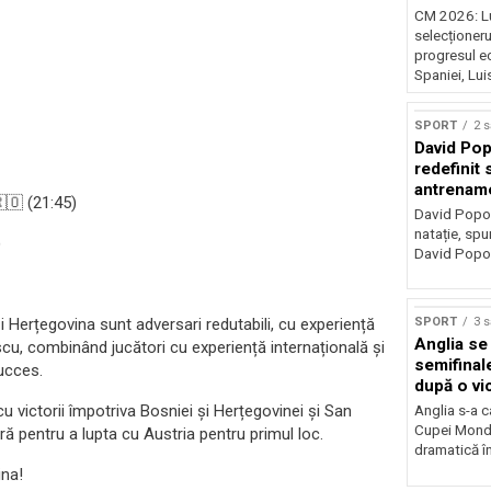
CM 2026: Lu
selecționeru
progresul ec
Spaniei, Luis
SPORT
2 
David Pop
redefinit 
antrename
🇴 (21:45)
David Popovi
natație, spu
)
David Popovi
și Herțegovina sunt adversari redutabili, cu experiență
SPORT
3 
Anglia se 
escu, combinând jucători cu experiență internațională și
semifinal
ucces.
după o vi
Norvegia
u victorii împotriva Bosniei și Herțegovinei și San
Anglia s-a ca
Cupei Mondi
ă pentru a lupta cu Austria pentru primul loc.
dramatică în
ina!