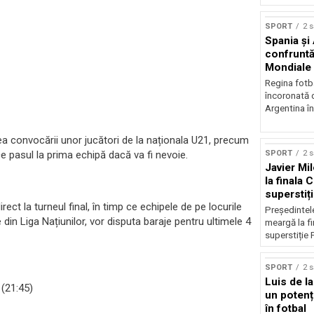
SPORT
2 
Spania și
confruntă 
Mondiale
Regina fotba
încoronată 
Argentina în
ea convocării unor jucători de la naționala U21, precum
ce pasul la prima echipă dacă va fi nevoie.
SPORT
2 
Javier Mi
la finala 
superstiț
ect la turneul final, în timp ce echipele de pe locurile
Președintele
din Liga Națiunilor, vor disputa baraje pentru ultimele 4
meargă la f
superstiție 
SPORT
2 
Luis de l
(21:45)
un potenți
în fotbal