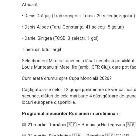
Atacanți
• Denis Drăguș (Trabzonspor | Turcia, 20 selecții, 5 goluri)
• Denis Alibec (Farul Constanța, 41 selecții, 5 goluri)
• Daniel Bîrligea (FCSB, 3 selecții, 1 gol)
Tinerii din lotul lărgit
Selecționerul Mircea Lucescu a lăsat deschisă posibilitat
Louis Munteanu și Matei Ilie (ambii CFR Cluj), care pot fa
Cum arată drumul spre Cupa Mondială 2026?
Câștigătoarele celor 12 grupe preliminare se vor califica dir
secunde, alături de cele mai bune 4 câștigătoare de grupe 
locuri europene disponibile.
Programul meciurilor României în preliminarii
📅 21 martie: România 🇷🇴 – Bosnia și Herțegovina 🇧🇦 