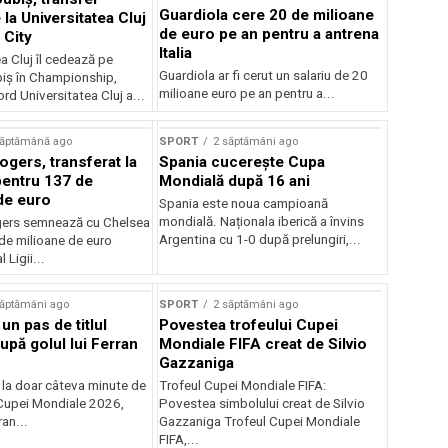
Guardiola cere 20 de milioane
la Universitatea Cluj
de euro pe an pentru a antrena
 City
Italia
a Cluj îl cedează pe
Guardiola ar fi cerut un salariu de 20
iș în Championship,
milioane euro pe an pentru a...
ord Universitatea Cluj a...
săptămână ago
SPORT
2 săptămâni ago
gers, transferat la
Spania cucerește Cupa
entru 137 de
Mondială după 16 ani
de euro
Spania este noua campioană
mondială. Naționala iberică a învins
ers semnează cu Chelsea
Argentina cu 1-0 după prelungiri,...
de milioane de euro
 Ligii...
săptămâni ago
SPORT
2 săptămâni ago
 un pas de titlul
Povestea trofeului Cupei
upă golul lui Ferran
Mondiale FIFA creat de Silvio
Gazzaniga
 la doar câteva minute de
Trofeul Cupei Mondiale FIFA:
Cupei Mondiale 2026,
Povestea simbolului creat de Silvio
an...
Gazzaniga Trofeul Cupei Mondiale
FIFA,...