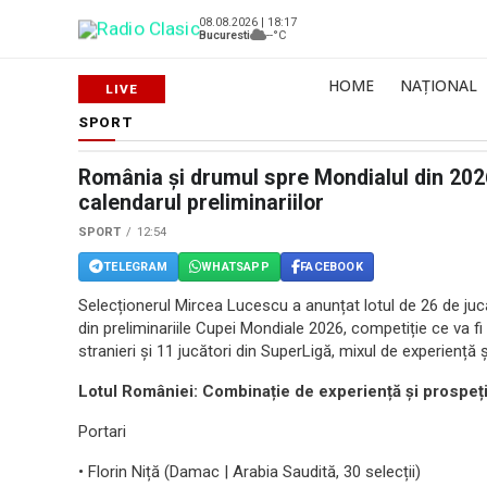
08.08.2026 | 18:17
Bucuresti
--°C
HOME
NAȚIONAL
SPORT
România și drumul spre Mondialul din 2026
calendarul preliminariilor
SPORT
12:54
TELEGRAM
WHATSAPP
FACEBOOK
Selecționerul Mircea Lucescu a anunțat lotul de 26 de juc
din preliminariile Cupei Mondiale 2026, competiție ce va f
stranieri și 11 jucători din SuperLigă, mixul de experiență
Lotul României: Combinație de experiență și prospe
Portari
• Florin Niță (Damac | Arabia Saudită, 30 selecții)