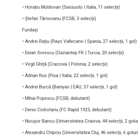
• Horațiu Moldovan (Sassuolo | Italia, 11 selecții)
• Ștefan Târnovanu (FCSB, 3 selecții)
Fundași
• Andrei Rațiu (Rayo Vallecano | Spania, 27 selecții, 1 gol)
• Deian Sorescu (Gaziantep FK | Turcia, 20 selecții)
• Virgil Ghiță (Cracovia | Polonia, 2 selecții)
• Adrian Rus (Pisa | Italia, 22 selecții, 1 gol)
• Andrei Burcă (Baniyas | EAU, 37 selecții, 1 gol)
• Mihai Popescu (FCSB, debutant)
• Denis Ciobotariu (FC Rapid 1923, debutant)
• Nicuşor Bancu (Universitatea Craiova, 44 selecții, 2 golur
• Alexandru Chipciu (Universitatea Cluj, 46 selecții, 6 goluri