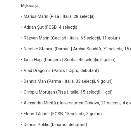
Mijlocași
• Marius Marin (Pisa | Italia, 28 selecții)
• Adrian Șut (FCSB, 4 selecții)
• Răzvan Marin (Cagliari | Italia, 65 selecții, 11 goluri)
• Nicolae Stanciu (Damac | Arabia Saudită, 79 selecții, 15 
• Ianis Hagi (Rangers | Scoția, 45 selecții, 5 goluri)
• Vlad Dragomir (Pafos | Cipru, debutant)
• Dennis Man (Parma | Italia, 33 selecții, 9 goluri)
• Olimpiu Moruțan (Pisa | Italia, 15 selecții, 1 gol)
• Alexandru Mitriță (Universitatea Craiova, 21 selecții, 4 gol
• Florin Tănase (FCSB, 18 selecții, 3 goluri)
• Dennis Politic (Dinamo, debutant)