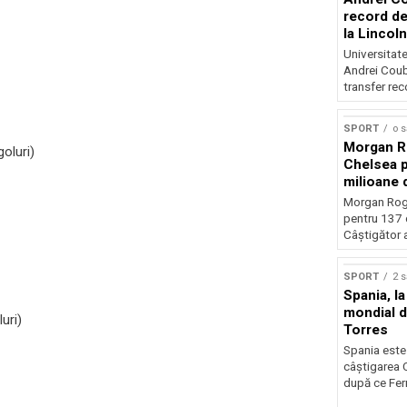
record de 
la Lincoln
Universitate
Andrei Coub
transfer rec
SPORT
o 
Morgan Ro
goluri)
Chelsea p
milioane 
Morgan Rog
pentru 137 
Câștigător al
SPORT
2 
Spania, la
mondial d
uri)
Torres
Spania este
câștigarea 
după ce Ferr