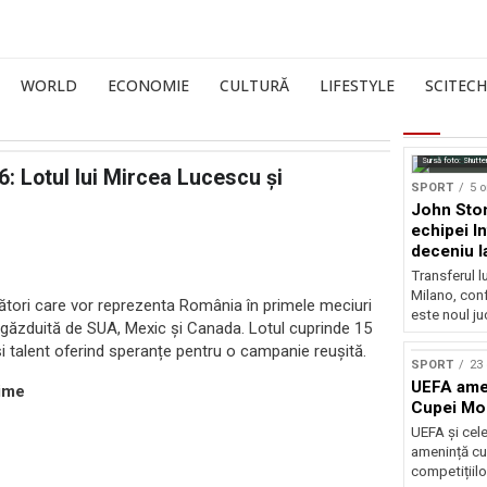
WORLD
ECONOMIE
CULTURĂ
LIFESTYLE
SCITECH
Sursă foto: Shutte
: Lotul lui Mircea Lucescu și
SPORT
5 o
John Ston
echipei I
deceniu l
Transferul l
Milano, con
ători care vor reprezenta România în primele meciuri
este noul ju
i găzduită de SUA, Mexic și Canada. Lotul cuprinde 15
 și talent oferind speranțe pentru o campanie reușită.
SPORT
23 
UEFA amen
țime
Cupei Mo
UEFA și cel
amenință cu
competițiilo