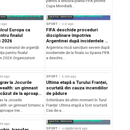
pentru a discuta planul FIFA privind
Cupa Mondială...
rstock
Sursă foto: Shutterstock
i ago
SPORT
o zi ago
alcul Europa ca
FIFA deschide proceduri
ntru finalul
disciplinare împotriva
i 2026
Argentinei după incidentele de
la finala cu Spania
te scenariul de urgență:
Argentina riscă sancțiuni severe după
ția pentru finalul
incidentele de la finala cu Spania FIFA
in 2026 Organizatorii
a deschis...
ile ago
SPORT
6 zile ago
grav la Jocurile
Ultima etapă a Turului Franței,
alth: un gimnast
scurtată din cauza incendiilor
 căzut de la aproape
de pădure
v la Jocurile
Schimbare de ultim moment în Turul
h: un gimnast britanic a
Franței: Ultima etapă a fost scurtată
aproape trei...
Cea de-a...
Sursă foto: Shutterstock
ile ago
SPORT
o săptămână ago
ubiș, transfer