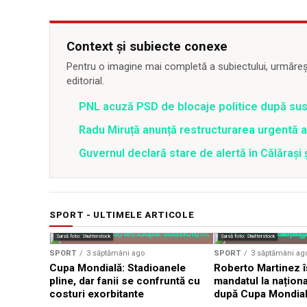
Context și subiecte conexe
Pentru o imagine mai completă a subiectului, urmărește
editorial.
PNL acuză PSD de blocaje politice după su
Radu Miruță anunță restructurarea urgentă
Guvernul declară stare de alertă în Călăraș
SPORT - ULTIMELE ARTICOLE
Sursă foto: Shutterstock
Sursă foto: Shutterstock
SPORT
3 săptămâni ago
SPORT
3 săptămâni ag
Cupa Mondială: Stadioanele
Roberto Martinez î
pline, dar fanii se confruntă cu
mandatul la naționa
costuri exorbitante
după Cupa Mondia