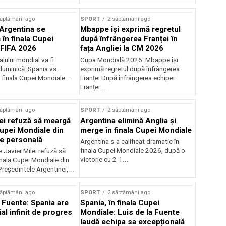
săptămâni ago
SPORT
2 săptămâni ago
 Argentina se
Mbappe își exprimă regretul
în finala Cupei
după înfrângerea Franței în
 FIFA 2026
fața Angliei la CM 2026
lului mondial va fi
Cupa Mondială 2026: Mbappe își
duminică: Spania vs.
exprimă regretul după înfrângerea
 finala Cupei Mondiale...
Franței După înfrângerea echipei
Franței...
săptămâni ago
SPORT
2 săptămâni ago
lei refuză să meargă
Argentina elimină Anglia și
Cupei Mondiale din
merge în finala Cupei Mondiale
ie personală
Argentina s-a calificat dramatic în
finala Cupei Mondiale 2026, după o
 Javier Milei refuză să
victorie cu 2-1...
inala Cupei Mondiale din
Președintele Argentinei,...
săptămâni ago
SPORT
2 săptămâni ago
a Fuente: Spania are
Spania, în finala Cupei
al infinit de progres
Mondiale: Luis de la Fuente
laudă echipa sa excepțională