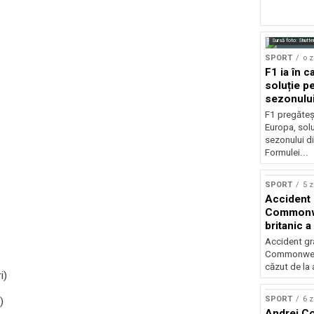
Sursă foto: Shutte
SPORT
o z
F1 ia în c
soluție pe
sezonulu
F1 pregăteș
Europa, solu
sezonului d
Formulei...
SPORT
5 z
Accident 
Commonwe
britanic a
trei metri
Accident gra
Commonwealt
căzut de la 
i)
SPORT
6 z
)
Andrei Co