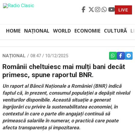
LIVE
HOME
NAȚIONAL
WORLD
ECONOMIE
CULTURĂ
L
NAȚIONAL
08:47 / 10/12/2025
WHATSAPP
FACEBO
TEL
Românii cheltuiesc mai mulți bani decât
primesc, spune raportul BNR.
Un raport al Băncii Naționale a României (BNR) indică
faptul că, în prezent, consumul populației a depășit nivelul
veniturilor disponibile. Această situație a generat
îngrijorări cu privire la sustenabilitatea economiei, în
contextul în care o parte din angajați continuă să
primească salariile în numerar, o practică care poate
afecta transparența și impozitarea.