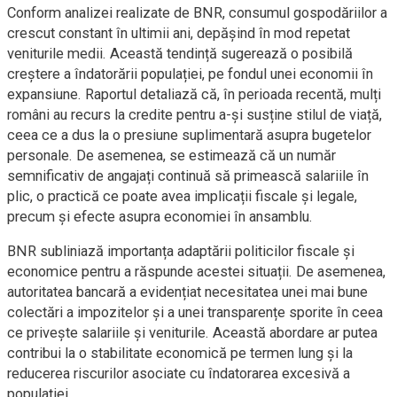
Conform analizei realizate de BNR, consumul gospodăriilor a
crescut constant în ultimii ani, depășind în mod repetat
veniturile medii. Această tendință sugerează o posibilă
creștere a îndatorării populației, pe fondul unei economii în
expansiune. Raportul detaliază că, în perioada recentă, mulți
români au recurs la credite pentru a-și susține stilul de viață,
ceea ce a dus la o presiune suplimentară asupra bugetelor
personale. De asemenea, se estimează că un număr
semnificativ de angajați continuă să primească salariile în
plic, o practică ce poate avea implicații fiscale și legale,
precum și efecte asupra economiei în ansamblu.
BNR subliniază importanța adaptării politicilor fiscale și
economice pentru a răspunde acestei situații. De asemenea,
autoritatea bancară a evidențiat necesitatea unei mai bune
colectări a impozitelor și a unei transparențe sporite în ceea
ce privește salariile și veniturile. Această abordare ar putea
contribui la o stabilitate economică pe termen lung și la
reducerea riscurilor asociate cu îndatorarea excesivă a
populației.