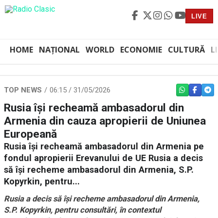
LIVE
HOME
NAȚIONAL
WORLD
ECONOMIE
CULTURĂ
L
TOP NEWS
06:15 / 31/05/2026
WHATSAPP
FACEBO
TEL
Rusia își recheamă ambasadorul din
Armenia din cauza apropierii de Uniunea
Europeană
Rusia își recheamă ambasadorul din Armenia pe
fondul apropierii Erevanului de UE Rusia a decis
să își recheme ambasadorul din Armenia, S.P.
Kopyrkin, pentru...
Rusia a decis să își recheme ambasadorul din Armenia,
S.P. Kopyrkin, pentru consultări, în contextul