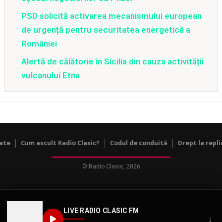
PSD solicită activarea mecanismului european
de urgență pentru securitatea energetică a
României
Alertă de călătorie în Sicilia din cauza activității
vulcanului Etna
tate
Cum ascult Radio Clasic?
Codul de conduită
Drept la repli
© Radio Clasic, 2026
LIVE RADIO CLASIC FM
↓