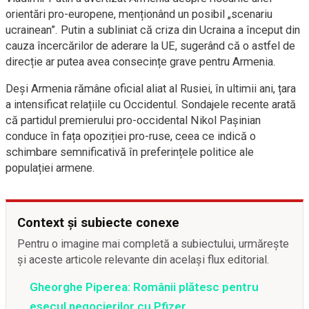
orientări pro-europene, menționând un posibil „scenariu
ucrainean”. Putin a subliniat că criza din Ucraina a început din
cauza încercărilor de aderare la UE, sugerând că o astfel de
direcție ar putea avea consecințe grave pentru Armenia.
Deși Armenia rămâne oficial aliat al Rusiei, în ultimii ani, țara
a intensificat relațiile cu Occidentul. Sondajele recente arată
că partidul premierului pro-occidental Nikol Pașinian
conduce în fața opoziției pro-ruse, ceea ce indică o
schimbare semnificativă în preferințele politice ale
populației armene.
Context și subiecte conexe
Pentru o imagine mai completă a subiectului, urmărește
și aceste articole relevante din același flux editorial.
Gheorghe Piperea: Românii plătesc pentru
eșecul negocierilor cu Pfizer