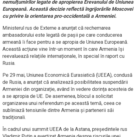
nemulțumirilor legate de apropierea Erevanului de Uniunea
Europeană. Această decizie reflectă îngrijorările Moscovei
cu privire la orientarea pro-occidentală a Armeniei.
Ministerul rus de Externe a anunțat că rechemarea
ambasadorului este legată de pașii pe care conducerea
armeană îi face pentru a se apropia de Uniunea Europeană.
Această acțiune vine într-un moment în care Armenia își
reevaluează relațiile internaționale, în special în raport cu
Rusia.
Pe 29 mai, Uniunea Economică Eurasiatică (UEEA), condusă
de Rusia, a anunțat că analizează posibilitatea suspendării
Armeniei din organizație, având în vedere dorința acesteia de
a se apropia de UE. De asemenea, blocul a solicitat
organizarea unui referendum pe această temă, ceea ce
subliniază tensiunile dintre Armenia și partenerii săi
tradiționali.
În cadrul unui summit UEEA de la Astana, președintele rus
Vladimir Putin a avertizat Armenia despre riscurile unei