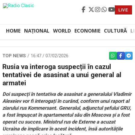
LIVE
HOME
NAȚIONAL
WORLD
ECONOMIE
CULTURĂ
L
TOP NEWS
16:47 / 07/02/2026
WHATSAPP
FACEBO
TEL
Rusia va interoga suspecții în cazul
tentativei de asasinat a unui general al
armatei
Doi suspecți în tentativa de asasinat a generalului Vladimir
Alexeiev vor fi interogați în curând, conform unui raport al
ziarului rus Kommersant. Generalul, adjunctul șefului GRU,
a fost împușcat în apartamentul său din Moscova și a fost
operat cu succes. Ministrul rus de Externe a acuzat
Ucraina de implicare în acest incident, însă autoritățile