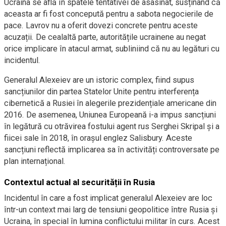
Ucraina se află în spatele tentativei de asasinat, susținând că
aceasta ar fi fost concepută pentru a sabota negocierile de
pace. Lavrov nu a oferit dovezi concrete pentru aceste
acuzații. De cealaltă parte, autoritățile ucrainene au negat
orice implicare în atacul armat, subliniind că nu au legături cu
incidentul.
Generalul Alexeiev are un istoric complex, fiind supus
sancțiunilor din partea Statelor Unite pentru interferența
cibernetică a Rusiei în alegerile prezidențiale americane din
2016. De asemenea, Uniunea Europeană i-a impus sancțiuni
în legătură cu otrăvirea fostului agent rus Serghei Skripal și a
fiicei sale în 2018, în orașul englez Salisbury. Aceste
sancțiuni reflectă implicarea sa în activități controversate pe
plan internațional.
Contextul actual al securității în Rusia
Incidentul în care a fost implicat generalul Alexeiev are loc
într-un context mai larg de tensiuni geopolitice între Rusia și
Ucraina, în special în lumina conflictului militar în curs. Acest