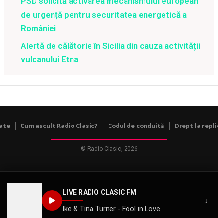
PSD solicită activarea mecanismului european
de urgență pentru securitatea energetică a
României
Alertă de călătorie în Sicilia din cauza activității
vulcanului Etna
tate
Cum ascult Radio Clasic?
Codul de conduită
Drept la repli
© Radio Clasic, 2026
LIVE RADIO CLASIC FM
↓
Ike & Tina Turner - Fool in Love