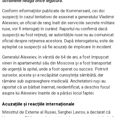
ucrainene neagă orice legătură.
Conform informațiilor publicate de Kommersant, cei doi
suspecți în cazul tentativei de asasinat a generalului Vladimir
Alexeiev, un oficial de rang înalt din serviciile secrete militare
ruse, vor fi interogați în curând. Raportul nu confirmă dacă
suspecții au fost reținuți, iar autoritățile ruse nu au comunicat
oficial despre reținerea acestora. După interogatoriu, este de
așteptat ca suspecții să fie acuzați de implicare în incident.
Generalul Alexeiev, în vârstă de 64 de ani, a fost împușcat
vineri în apartamentul său din Moscova și a fost transportat
de urgență la spital, unde a fost operat cu succes. Potrivit
surselor, acesta și-a recăpătat cunoștința sâmbătă, dar
rămâne sub supraveghere medicală. Anchetatorii ruși au
raportat că un bărbat înarmat, neidentificat, a deschis focul
asupra lui Alexeiev înainte de a părăsi locul faptei.
Acuzațiile și reacțiile internaționale
Ministrul de Externe al Rusiei, Serghei Lavrov, a declarat că