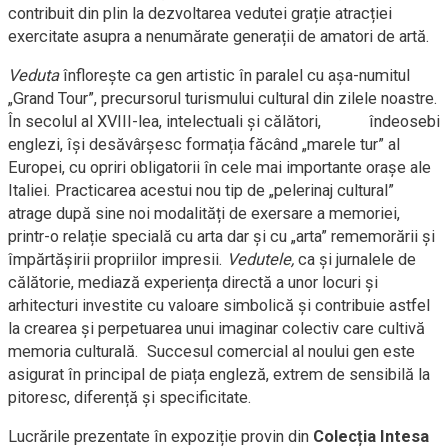
contribuit din plin la dezvoltarea vedutei grație atracției
exercitate asupra a nenumărate generații de amatori de artă.
Veduta
înflorește ca gen artistic în paralel cu așa-numitul
„Grand Tour”, precursorul turismului cultural din zilele noastre.
În secolul al XVIII-lea, intelectuali și călători, îndeosebi
englezi, își desăvârșesc formația făcând „marele tur” al
Europei, cu opriri obligatorii în cele mai importante orașe ale
Italiei. Practicarea acestui nou tip de „pelerinaj cultural”
atrage după sine noi modalități de exersare a memoriei,
printr-o relație specială cu arta dar și cu „arta” rememorării și
împărtășirii propriilor impresii.
Vedutele,
ca și jurnalele de
călătorie, mediază experiența directă a unor locuri și
arhitecturi investite cu valoare simbolică și contribuie astfel
la crearea și perpetuarea unui imaginar colectiv care cultivă
memoria culturală. Succesul comercial al noului gen este
asigurat în principal de piața engleză, extrem de sensibilă la
pitoresc, diferență și specificitate.
Lucrările prezentate în expoziție provin din
Colecția Intesa