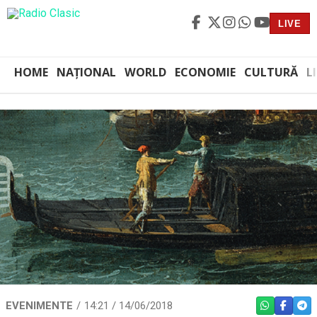
LIVE
HOME
NAȚIONAL
WORLD
ECONOMIE
CULTURĂ
L
EVENIMENTE
14:21 / 14/06/2018
WHATSAPP
FACEBO
TEL