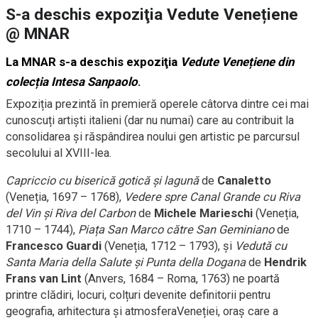
S-a deschis expoziţia Vedute Venețiene
@ MNAR
La MNAR s-a deschis expoziţia
Vedute Venețiene din
colecția Intesa Sanpaolo
.
Expoziția prezintă în premieră operele câtorva dintre cei mai
cunoscuți artiști italieni (dar nu numai) care au contribuit la
consolidarea și răspândirea noului gen artistic pe parcursul
secolului al XVIII-lea.
Capriccio cu biserică gotică și lagună
de
Canaletto
(Veneția, 1697 – 1768),
Vedere spre Canal Grande cu Riva
del Vin și Riva del Carbon
de
Michele Marieschi
(Veneția,
1710 – 1744),
Piața San Marco către San Geminiano
de
Francesco Guardi
(Veneția, 1712 – 1793), și
Vedută cu
Santa Maria della Salute și Punta della Dogana
de
Hendrik
Frans van Lint
(Anvers, 1684 – Roma, 1763) ne poartă
printre clădiri, locuri, colțuri devenite definitorii pentru
geografia, arhitectura și atmosferaVeneției, oraș care a