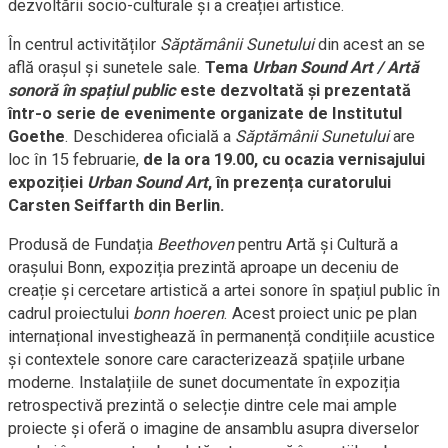
dezvoltării socio-culturale și a creației artistice.
În centrul activităților
Săptămânii Sunetului
din acest an se
află orașul și sunetele sale.
Tema
Urban Sound Art / Artă
sonoră în spațiul public
este dezvoltată și prezentată
într-o serie de evenimente organizate de Institutul
Goethe
. Deschiderea oficială a
Săptămânii Sunetului
are
loc în 15 februarie,
de la ora 19.00, cu ocazia vernisajului
expoziției
Urban Sound Art
, în prezența curatorului
Carsten Seiffarth din Berlin.
Produsă de Fundația
Beethoven
pentru Artă și Cultură a
orașului Bonn, expoziția prezintă aproape un deceniu de
creație și cercetare artistică a artei sonore în spațiul public în
cadrul proiectului
bonn hoeren
. Acest proiect unic pe plan
internațional investighează în permanență condițiile acustice
și contextele sonore care caracterizează spațiile urbane
moderne. Instalațiile de sunet documentate în expoziția
retrospectivă prezintă o selecție dintre cele mai ample
proiecte și oferă o imagine de ansamblu asupra diverselor