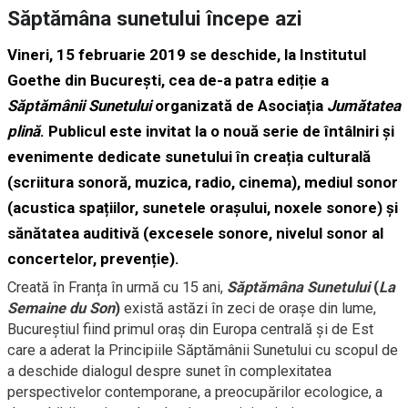
Săptămâna sunetului începe azi
Vineri, 15 februarie 2019 se deschide, la Institutul
Goethe din București, cea de-a patra ediție a
Săptămânii Sunetului
organizată de Asociația
Jumătatea
plină
. Publicul este invitat la o nouă serie de întâlniri și
evenimente dedicate sunetului în creația culturală
(scriitura sonoră, muzica, radio, cinema), mediul sonor
(acustica spațiilor, sunetele orașului, noxele sonore) și
sănătatea auditivă (excesele sonore, nivelul sonor al
concertelor, prevenție).
Creată în Franța în urmă cu 15 ani,
Săptămâna Sunetului
(
La
Semaine du Son
)
există astăzi în zeci de orașe din lume,
Bucureștiul fiind primul oraș din Europa centrală și de Est
care a aderat la Principiile Săptămânii Sunetului cu scopul de
a deschide dialogul despre sunet în complexitatea
perspectivelor contemporane, a preocupărilor ecologice, a