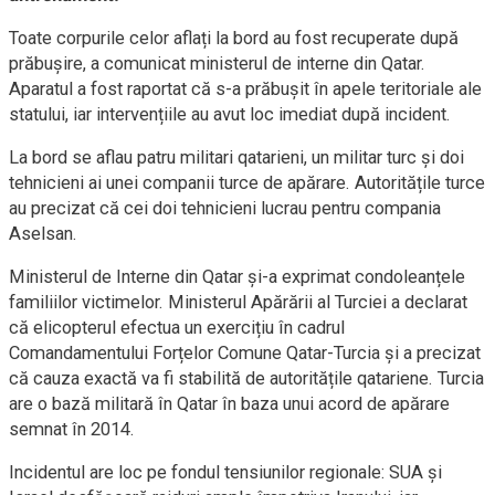
Toate corpurile celor aflați la bord au fost recuperate după
prăbușire, a comunicat ministerul de interne din Qatar.
Aparatul a fost raportat că s-a prăbușit în apele teritoriale ale
statului, iar intervențiile au avut loc imediat după incident.
La bord se aflau patru militari qatarieni, un militar turc și doi
tehnicieni ai unei companii turce de apărare. Autoritățile turce
au precizat că cei doi tehnicieni lucrau pentru compania
Aselsan.
Ministerul de Interne din Qatar și-a exprimat condoleanțele
familiilor victimelor. Ministerul Apărării al Turciei a declarat
că elicopterul efectua un exercițiu în cadrul
Comandamentului Forțelor Comune Qatar-Turcia și a precizat
că cauza exactă va fi stabilită de autoritățile qatariene. Turcia
are o bază militară în Qatar în baza unui acord de apărare
semnat în 2014.
Incidentul are loc pe fondul tensiunilor regionale: SUA și