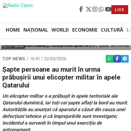
LIVE
HOME
NAȚIONAL
WORLD
ECONOMIE
CULTURĂ
L
Sursă foto: Shutterstock
TOP NEWS
16:41 / 22/03/2026
WHATSAPP
FACEBO
TEL
Şapte persoane au murit în urma
prăbușirii unui elicopter militar în apele
Qatarului
Un elicopter militar s-a prăbușit în apele teritoriale ale
Qatarului duminică, iar toți cei șapte aflați la bord au murit.
Autoritățile au anunțat că aparatul a căzut din cauza unei
defecțiuni tehnice și că împrejurările sunt investigate;
incidentul a survenit în timpul unui exercițiu de
antrenament.