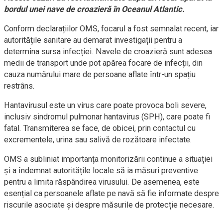
bordul unei nave de croazieră în Oceanul Atlantic.
Conform declarațiilor OMS, focarul a fost semnalat recent, iar
autoritățile sanitare au demarat investigații pentru a
determina sursa infecției. Navele de croazieră sunt adesea
medii de transport unde pot apărea focare de infecții, din
cauza numărului mare de persoane aflate într-un spațiu
restrâns.
Hantavirusul este un virus care poate provoca boli severe,
inclusiv sindromul pulmonar hantavirus (SPH), care poate fi
fatal. Transmiterea se face, de obicei, prin contactul cu
excrementele, urina sau salivă de rozătoare infectate.
OMS a subliniat importanța monitorizării continue a situației
și a îndemnat autoritățile locale să ia măsuri preventive
pentru a limita răspândirea virusului. De asemenea, este
esențial ca persoanele aflate pe navă să fie informate despre
riscurile asociate și despre măsurile de protecție necesare.