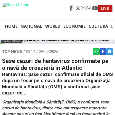
LIVE
HOME
NAȚIONAL
WORLD
ECONOMIE
CULTURĂ
L
Sursă foto: Shutterstock
TOP NEWS
09:14 / 09/05/2026
WHATSAPP
FACEBO
TEL
Şase cazuri de hantavirus confirmate pe
o navă de croazieră în Atlantic
Hantavirus: Şase cazuri confirmate oficial de OMS
după un focar pe o navă de croazieră Organizaţia
Mondială a Sănătăţii (OMS) a confirmat şase
cazuri de...
Organizaţia Mondială a Sănătăţii (OMS) a confirmat şase
cazuri de hantavirus, dintre cele opt suspecte raportate.
Aceste cazuri au fost identificate după un focar apărut la