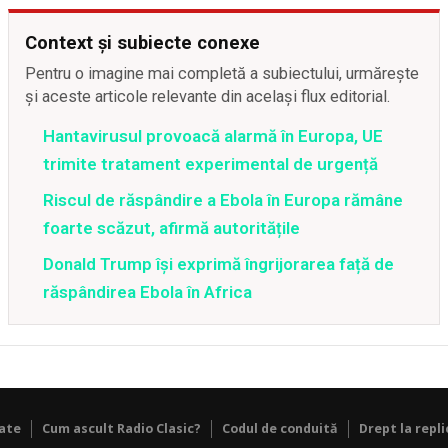
Context și subiecte conexe
Pentru o imagine mai completă a subiectului, urmărește
și aceste articole relevante din același flux editorial.
Hantavirusul provoacă alarmă în Europa, UE
trimite tratament experimental de urgență
Riscul de răspândire a Ebola în Europa rămâne
foarte scăzut, afirmă autoritățile
Donald Trump își exprimă îngrijorarea față de
răspândirea Ebola în Africa
tate
Cum ascult Radio Clasic?
Codul de conduită
Drept la repli