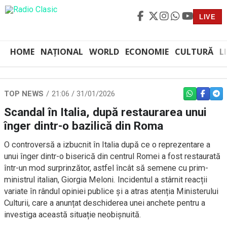
LIVE
HOME
NAȚIONAL
WORLD
ECONOMIE
CULTURĂ
L
TOP NEWS
21:06 / 31/01/2026
WHATSAPP
FACEBO
TEL
Scandal în Italia, după restaurarea unui
înger dintr-o bazilică din Roma
O controversă a izbucnit în Italia după ce o reprezentare a
unui înger dintr-o biserică din centrul Romei a fost restaurată
într-un mod surprinzător, astfel încât să semene cu prim-
ministrul italian, Giorgia Meloni. Incidentul a stârnit reacții
variate în rândul opiniei publice și a atras atenția Ministerului
Culturii, care a anunțat deschiderea unei anchete pentru a
investiga această situație neobișnuită.