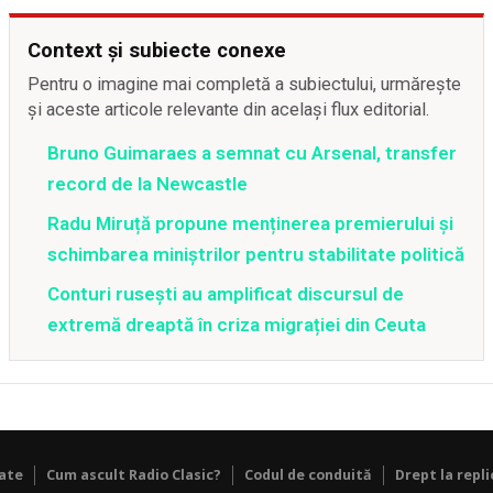
Context și subiecte conexe
Pentru o imagine mai completă a subiectului, urmărește
și aceste articole relevante din același flux editorial.
Bruno Guimaraes a semnat cu Arsenal, transfer
record de la Newcastle
Radu Miruță propune menținerea premierului și
schimbarea miniștrilor pentru stabilitate politică
Conturi rusești au amplificat discursul de
extremă dreaptă în criza migrației din Ceuta
tate
Cum ascult Radio Clasic?
Codul de conduită
Drept la repli