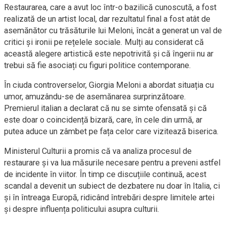
Restaurarea, care a avut loc într-o bazilică cunoscută, a fost
realizată de un artist local, dar rezultatul final a fost atât de
asemănător cu trăsăturile lui Meloni, încât a generat un val de
critici și ironii pe rețelele sociale. Mulți au considerat că
această alegere artistică este nepotrivită și că îngerii nu ar
trebui să fie asociați cu figuri politice contemporane.
În ciuda controverselor, Giorgia Meloni a abordat situația cu
umor, amuzându-se de asemănarea surprinzătoare.
Premierul italian a declarat că nu se simte ofensată și că
este doar o coincidență bizară, care, în cele din urmă, ar
putea aduce un zâmbet pe fața celor care vizitează biserica.
Ministerul Culturii a promis că va analiza procesul de
restaurare și va lua măsurile necesare pentru a preveni astfel
de incidente în viitor. În timp ce discuțiile continuă, acest
scandal a devenit un subiect de dezbatere nu doar în Italia, ci
și în întreaga Europă, ridicând întrebări despre limitele artei
și despre influența politicului asupra culturii.