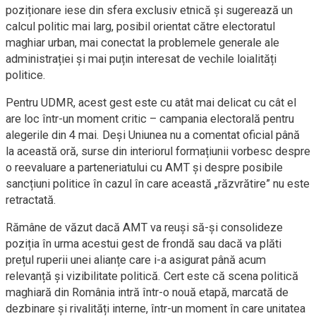
poziționare iese din sfera exclusiv etnică și sugerează un
calcul politic mai larg, posibil orientat către electoratul
maghiar urban, mai conectat la problemele generale ale
administrației și mai puțin interesat de vechile loialități
politice.
Pentru UDMR, acest gest este cu atât mai delicat cu cât el
are loc într-un moment critic – campania electorală pentru
alegerile din 4 mai. Deși Uniunea nu a comentat oficial până
la această oră, surse din interiorul formațiunii vorbesc despre
o reevaluare a parteneriatului cu AMT și despre posibile
sancțiuni politice în cazul în care această „răzvrătire” nu este
retractată.
Rămâne de văzut dacă AMT va reuși să-și consolideze
poziția în urma acestui gest de frondă sau dacă va plăti
prețul ruperii unei alianțe care i-a asigurat până acum
relevanță și vizibilitate politică. Cert este că scena politică
maghiară din România intră într-o nouă etapă, marcată de
dezbinare și rivalități interne, într-un moment în care unitatea