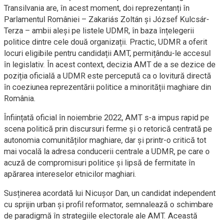
Transilvania are, în acest moment, doi reprezentanți în
Parlamentul României – Zakariás Zoltán și József Kulcsár-
Terza – ambii aleși pe listele UDMR, în baza înțelegerii
politice dintre cele două organizații. Practic, UDMR a oferit
locuri eligibile pentru candidații AMT, permițându-le accesul
în legislativ. În acest context, decizia AMT de a se dezice de
poziția oficială a UDMR este percepută ca o lovitură directă
în coeziunea reprezentării politice a minorității maghiare din
România.
Înființată oficial în noiembrie 2022, AMT s-a impus rapid pe
scena politică prin discursuri ferme și o retorică centrată pe
autonomia comunităților maghiare, dar și printr-o critică tot
mai vocală la adresa conducerii centrale a UDMR, pe care o
acuză de compromisuri politice și lipsă de fermitate în
apărarea intereselor etnicilor maghiari.
Susținerea acordată lui Nicușor Dan, un candidat independent
cu sprijin urban și profil reformator, semnalează o schimbare
de paradigmă în strategiile electorale ale AMT. Această