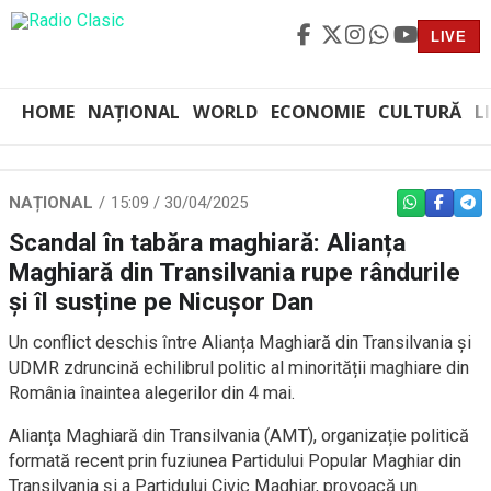
LIVE
HOME
NAȚIONAL
WORLD
ECONOMIE
CULTURĂ
L
NAȚIONAL
15:09 / 30/04/2025
WHATSAPP
FACEBO
TEL
Scandal în tabăra maghiară: Alianța
Maghiară din Transilvania rupe rândurile
și îl susține pe Nicușor Dan
Un conflict deschis între Alianța Maghiară din Transilvania și
UDMR zdruncină echilibrul politic al minorității maghiare din
România înaintea alegerilor din 4 mai.
Alianța Maghiară din Transilvania (AMT), organizație politică
formată recent prin fuziunea Partidului Popular Maghiar din
Transilvania și a Partidului Civic Maghiar, provoacă un