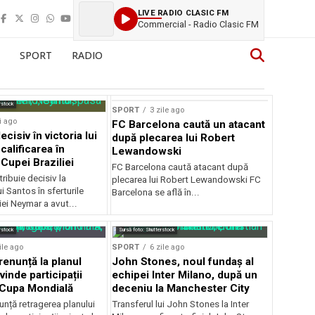
LIVE RADIO CLASIC FM
Commercial - Radio Clasic FM
SPORT
RADIO
rstock
SPORT
3 zile ago
i ago
FC Barcelona caută un atacant
cisiv în victoria lui
după plecarea lui Robert
calificarea în
Lewandowski
 Cupei Braziliei
FC Barcelona caută atacant după
ibuie decisiv la
plecarea lui Robert Lewandowski FC
ui Santos în sferturile
Barcelona se află în...
iei Neymar a avut...
rstock
Sursă foto: Shutterstock
ile ago
SPORT
6 zile ago
renunță la planul
John Stones, noul fundaș al
vinde participații
echipei Inter Milano, după un
a Cupa Mondială
deceniu la Manchester City
unță retragerea planului
Transferul lui John Stones la Inter