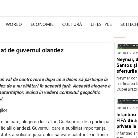
WORLD
ECONOMIE
CULTURĂ
LIFESTYLE
SCITECH
Sursă foto: Shutte
cat de guvernul olandez
SPORT
o z
Neymar, de
Santos și 
sferturile
Neymar contr
un val de controverse după ce a decis să participe la
calificarea l
ndez de a nu călători în această țară. Această alegere a
Cupei Brazil
autorităților, având în vedere contextul geopolitic
i.
Sursă foto: Shutte
SPORT
5 z
ilor
Infantino 
FIFA de a 
te ridicate, alegerea lui Tallon Griekspoor de a participa
private l
ficialii olandezi. Guvernul, care a subliniat importanța
Infantino an
ate, a solicitat jucătorilor să evite călătoriile în Rusia.