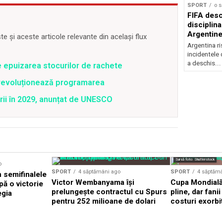
SPORT
o 
FIFA desc
disciplina
Argentine
 și aceste articole relevante din același flux
la finala 
Argentina r
incidentele 
a deschis...
e epuizarea stocurilor de rachete
revoluționează programarea
rii în 2029, anunțat de UNESCO
Sursă foto: Shutterstock
o
SPORT
4 săptămâni ago
SPORT
4 săptăm
n semifinalele
Victor Wembanyama își
Cupa Mondială
ă o victorie
prelungește contractul cu Spurs
pline, dar fani
egia
pentru 252 milioane de dolari
costuri exorbi