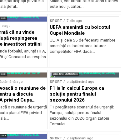
de participații private la
Milano, confirmat oficial John Stones
lă Șeful...
este noul jucător...
rstock
SPORT
7 zile ago
ile ago
UEFA amenință cu boicotul
irmă că nu vinde
Cupei Mondiale
 după respingerea
UEFA și cele 55 de federații membre
e investitori străini
amenință cu boicotarea tuturor
nde fotbalul, anunţă FIFA,
competițiilor FIFA dacă...
A şi Concacaf au respins
rstock
Sursă foto: Shutterstock
săptămână ago
SPORT
o săptămână ago
voacă o reuniune de
F1 ia în calcul Europa ca
entru a discuta
soluție pentru finalul
FA privind Cupa
sezonului 2026
că o reuniune de urgență
F1 pregătește scenariul de urgență:
cuta planul FIFA privind
Europa, soluția pentru finalul
lă...
sezonului din 2026 Organizatorii
Formulei...
rstock
SPORT
2 săptămâni ago