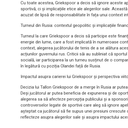
Cu toate acestea, Griekspoor a decis să ignore aceste apel
sportivă, ci și implicațiile etice ale alegerilor sale. Această
acuzat de lipsă de responsabilitate în fața unui context i
Turneul din Rusia: contextul geopolitic și implicațiile finan
Turneul la care Griekspoor a decis să participe este fina
energie din lume, care a fost implicată în numeroase contr
context, alegerea jucătorului de tenis de a se alătura ace
acțiunilor guvernului rus. Criticii săi au subliniat că sport
socială, iar participarea la un turneu susținut de o compan
în legătură cu poziția Olandei față de Rusia.
Impactul asupra carierei lui Griekspoor și perspectiva viit
Decizia lui Tallon Griekspoor de a merge în Rusia ar putea
Deși jucătorul ar putea beneficia de expunerea și de oportun
alegerea sa să afecteze percepția publicului și a sponsoril
controverselor legate de sportivii care aleg să ignore apelur
așteptat ca jucătorul să fie supus unei presiuni crescute din
reflecteze asupra alegerilor sale și asupra impactului ace