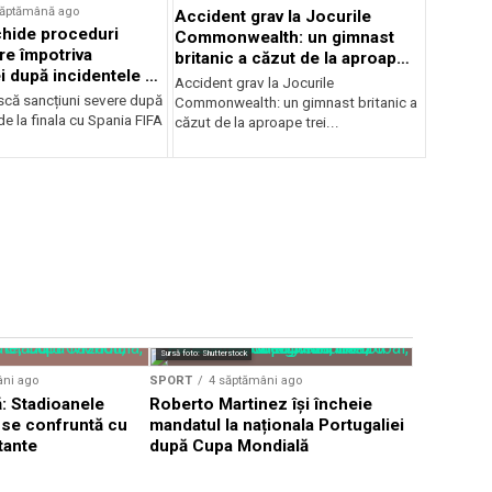
săptămână ago
Accident grav la Jocurile
hide proceduri
Commonwealth: un gimnast
re împotriva
britanic a căzut de la aproape
i după incidentele de
trei metri
Accident grav la Jocurile
cu Spania
iscă sancțiuni severe după
Commonwealth: un gimnast britanic a
de la finala cu Spania FIFA
căzut de la aproape trei...
Sursă foto: Shutterstock
SPORT
o l
âni ago
SPORT
4 săptămâni ago
Kylian Mb
: Stadioanele
Roberto Martinez își încheie
acuzațiile
i se confruntă cu
mandatul la naționala Portugaliei
paraguaye
tante
după Cupa Mondială