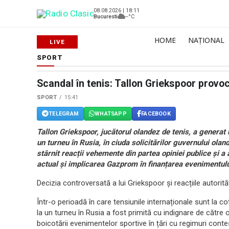
08.08.2026 | 18:11
Bucuresti
--°C
HOME
NAȚIONAL
SPORT
Scandal în tenis: Tallon Griekspoor provo
SPORT
15:41
TELEGRAM
WHATSAPP
FACEBOOK
Tallon Griekspoor, jucătorul olandez de tenis, a generat 
un turneu în Rusia, în ciuda solicitărilor guvernului ola
stârnit reacții vehemente din partea opiniei publice și a 
actual și implicarea Gazprom în finanțarea evenimentulu
Decizia controversată a lui Griekspoor și reacțiile autorităț
Într-o perioadă în care tensiunile internaționale sunt la co
la un turneu în Rusia a fost primită cu indignare de către o
boicotării evenimentelor sportive în țări cu regimuri contest