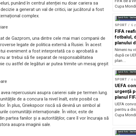
FIFA de a vin
uri, punând în centrul atenției nu doar cariera sa
Cupa Mondia
 decizie a generat un val de critici, iar jucătorul a fost
nternațional complex.
Sursă foto: Shutte
SPORT
6 z
ciare
FIFA reaf
fotbalul,
nțat de Gazprom, una dintre cele mai mari companii de
planului d
overse legate de politica externă a Rusiei. În acest
Nimeni nu vi
stui eveniment a fost interpretată ca o aprobată a
după ce UEF
ul nu ar trebui să fie separat de responsabilitatea
plan...
ie cu astfel de legături ar putea trimite un mesaj greșit
Sursă foto: Shutte
SPORT
o 
oare
UEFA con
urgență p
 avea repercusiuni asupra carierei sale pe termen lung.
planul FI
itățile de a concura la nivel înalt, este posibil ca
Mondială
UEFA convoa
or. În plus, Griekspoor riscă să devină un simbol al
pentru a dis
ile comunității internaționale. În viitor, este de
Cupa Mondia
 partea fanilor și a autorităților, care îl vor încuraja să
stora asupra imaginii sale.
Sursă foto: Shutte