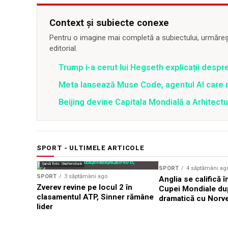
Context și subiecte conexe
Pentru o imagine mai completă a subiectului, urmărește
editorial.
Trump i-a cerut lui Hegseth explicații despr
Meta lansează Muse Code, agentul AI care 
Beijing devine Capitala Mondială a Arhitectu
SPORT - ULTIMELE ARTICOLE
Sursă foto: Shutterstock
SPORT
4 săptămâni ag
SPORT
3 săptămâni ago
Anglia se califică î
Zverev revine pe locul 2 în
Cupei Mondiale dup
clasamentul ATP, Sinner rămâne
dramatică cu Norv
lider