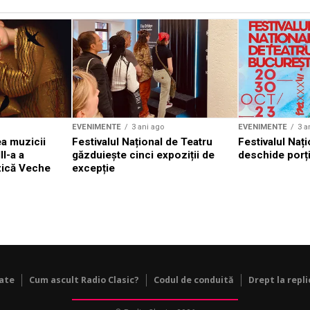
EVENIMENTE
3 ani ago
EVENIMENTE
3 a
a muzicii
Festivalul Național de Teatru
Festivalul Nați
II-a a
găzduiește cinci expoziții de
deschide porți
zică Veche
excepție
tate
Cum ascult Radio Clasic?
Codul de conduită
Drept la repli