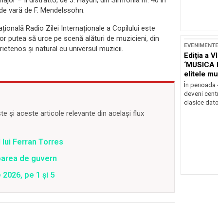
 de vară de F. Mendelssohn.
ională Radio Zilei Internaționale a Copilului este
vor putea să urce pe scenă alături de muzicieni, din
EVENIMENT
rietenos și natural cu universul muzicii.
Ediția a V
‘MUSICA 
elitele mu
Brașov
În perioada
deveni centr
clasice dator
 și aceste articole relevante din același flux
 lui Ferran Torres
barea de guvern
e 2026, pe 1 și 5