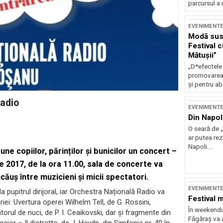
parcursul a 
EVENIMENT
Modă sust
Festival 
Mătușii”
„D*efectele
promovarea 
și pentru ab
Radio
EVENIMENT
Din Napol
O seară de „
ar putea re
Napoli...
ne copiilor, părinților și bunicilor un concert –
nie 2017, de la ora 11.00, sala de concerte va
căuș între muzicieni și micii spectatori.
EVENIMENT
 pupitrul dirijoral, iar Orchestra Națională Radio va
Festival 
riei: Uvertura operei Wilhelm Tell, de G. Rossini,
În weekendu
orul de nuci, de P. I. Ceaikovski, dar și fragmente din
Făgăraș va a
ajor – Il distratto, de J. Haydn, din Simfonia nr. 40 în