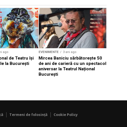
EVENIMENTE
Weekend c
Teatru la 
eveniment
ni ago
EVENIMENTE
3 ani ago
onal de Teatru își
Mircea Baniciu sărbătorește 50
le la București
de ani de carieră cu un spectacol
aniversar la Teatrul Național
București
că
Termeni de folosință
Cookie Policy