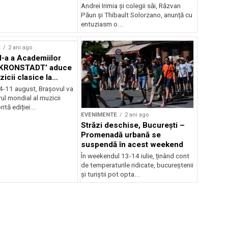
Andrei Irimia și colegii săi, Răzvan
Păun și Thibault Solorzano, anunță cu
entuziasm o...
E
2 ani ago
II-a a Academiilor
KRONSTADT’ aduce
zicii clasice la
 4-11 august, Brașovul va
ul mondial al muzicii
ită ediției...
EVENIMENTE
2 ani ago
Străzi deschise, București –
Promenadă urbană se
suspendă în acest weekend
În weekendul 13-14 iulie, ținând cont
de temperaturile ridicate, bucureștenii
și turiștii pot opta...