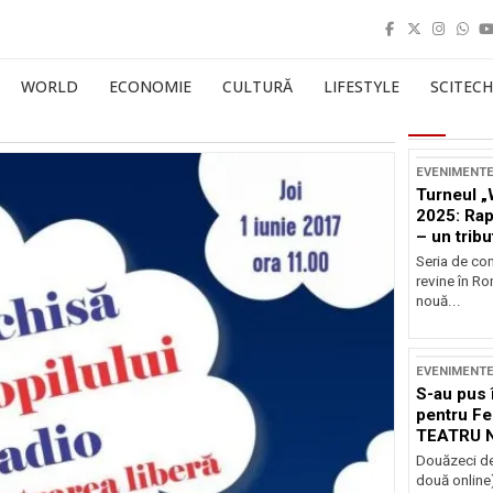
WORLD
ECONOMIE
CULTURĂ
LIFESTYLE
SCITECH
EVENIMENT
Turneul „
2025: Ra
– un tribu
și Occide
Seria de co
revine în R
nouă...
EVENIMENT
S-au pus 
pentru Fe
TEATRU 
Douăzeci de
două online