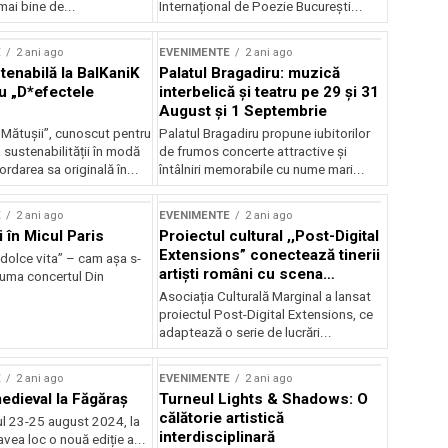
mai bine de...
Internațional de Poezie București...
E
2 ani ago
EVENIMENTE
2 ani ago
enabilă la BalKaniK
Palatul Bragadiru: muzică
cu „D*efectele
interbelică şi teatru pe 29 şi 31
August şi 1 Septembrie
 Mătușii”, cunoscut pentru
Palatul Bragadiru propune iubitorilor
sustenabilității în modă
de frumos concerte attractive şi
ordarea sa originală în...
întâlniri memorabile cu nume mari...
E
2 ani ago
EVENIMENTE
2 ani ago
i în Micul Paris
Proiectul cultural ,,Post-Digital
Extensions” conectează tinerii
dolce vita” – cam așa s-
artiști români cu scena
zuma concertul Din
internațională
Asociația Culturală Marginal a lansat
proiectul Post-Digital Extensions, ce
adaptează o serie de lucrări...
E
2 ani ago
EVENIMENTE
2 ani ago
medieval la Făgăraș
Turneul Lights & Shadows: O
călătorie artistică
l 23-25 august 2024, la
interdisciplinară
vea loc o nouă ediție a...