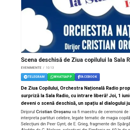
Scena deschisă de Ziua copilului la Sala 
EVENIMENTE
10:13
TELEGRAM
WHATSAPP
FACEBOOK
De Ziua Copilului, Orchestra Națională Radio propu
surpriză la Sala Radio, cu intrare liberă! Joi, 1 iu
deveni o scenă deschisă, un spațiu al dialogului ju
Dirijorul
Cristian Oroșanu
va fi maestru de ceremonii de la
interpreta partituri celebre, legate tematic de magia copilă
Selecțiuni din Peer Gynt, de E. Grieg, fragmente din Spărgăt
Aladdin de C. Nielsen, selecțiuni din Simfonia nr. 60 în do m