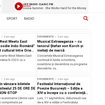
LIVE RADIO CLASIC FM
Donna Summer - She Works Hard for the Money
SPORT
RADIO
E
2 ani ago
EVENIMENTE
2 ani ago
West Meets East
Musical Extravaganza – cu
psodie Indo-Română”
tenorul Ștefan von Korch și
t cultural între Orient
invitați de marcă
nt
ncerte West Meets East
Concertele Musical Extravaganza
omânia în 2025 cu o
continuă în lunile octombrie,
noiembrie şi decembrie cu programe
deosebite, cu...
E
2 ani ago
EVENIMENTE
2 ani ago
în vânzare biletele
Festivalul Internațional de
stivalul 25 DE ORE DE
Poezie București – Ediția a
NON-STOP
XIV-a începe cu o conferință
despre limba română
 evenimente (dintre care
Luni, 11 septembrie, debutează cea
susținută de Marco Lucchesi
) comprimate pe
de-a XIV-a ediție a Festivalului