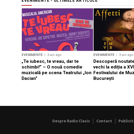
EVENIMENTE - ULTIMELE ARTICOLE
EVENIMENTE
3 ani ago
EVENIMENTE
3 ani ago
„Te iubesc, te vreau, dar te
Descoperă noutate
schimbi!” – O nouă comedie
vechi la ediția a XVI
muzicală pe scena Teatrului „Ion
Festivalului de Mu
Dacian”
București
Despre Radio Clasic
Contact
Publici