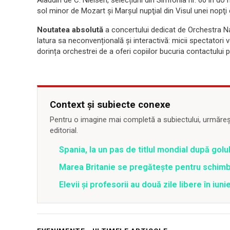
sol minor de Mozart şi Marşul nupţial din Visul unei nopţi
Noutatea absolută
a concertului dedicat de Orchestra Naț
latura sa neconvențională și interactivă: micii spectatori 
dorința orchestrei de a oferi copiilor bucuria contactului p
Context și subiecte conexe
Pentru o imagine mai completă a subiectului, urmărește
editorial.
Spania, la un pas de titlul mondial după golul
Marea Britanie se pregătește pentru schim
Elevii și profesorii au două zile libere în iuni