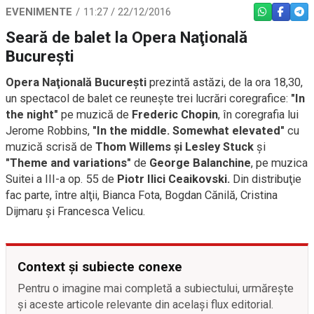
EVENIMENTE
11:27 / 22/12/2016
WHATSAPP
FACEBO
TEL
Seară de balet la Opera Naţională
Bucureşti
Opera Naţională Bucureşti
prezintă astăzi, de la ora 18,30,
un spectacol de balet ce reuneşte trei lucrări coregrafice:
"In
the night"
pe muzică de
Frederic Chopin
, în coregrafia lui
Jerome Robbins,
"In the middle. Somewhat elevated"
cu
muzică scrisă de
Thom Willems şi Lesley Stuck
şi
"Theme and variations"
de
George Balanchine
, pe muzica
Suitei a III-a op. 55 de
Piotr Ilici Ceaikovski.
Din distribuţie
fac parte, între alţii, Bianca Fota, Bogdan Cănilă, Cristina
Dijmaru şi Francesca Velicu.
Context și subiecte conexe
Pentru o imagine mai completă a subiectului, urmărește
și aceste articole relevante din același flux editorial.