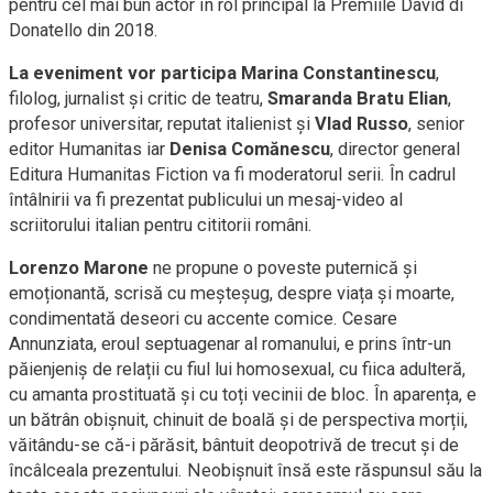
pentru cel mai bun actor în rol principal la Premiile David di
Donatello din 2018.
La eveniment vor participa Marina Constantinescu
,
filolog, jurnalist și critic de teatru,
Smaranda Bratu Elian
,
profesor universitar, reputat italienist și
Vlad Russo
, senior
editor Humanitas iar
Denisa Comănescu
, director general
Editura Humanitas Fiction va fi moderatorul serii. În cadrul
întâlnirii va fi prezentat publicului un mesaj-video al
scriitorului italian pentru cititorii români.
Lorenzo Marone
ne propune o poveste puternică și
emoționantă, scrisă cu meșteșug, despre viața și moarte,
condimentată deseori cu accente comice. Cesare
Annunziata, eroul septuagenar al romanului, e prins într-un
păienjeniș de relații cu fiul lui homosexual, cu fiica adulteră,
cu amanta prostituată și cu toți vecinii de bloc. În aparența, e
un bătrân obișnuit, chinuit de boală și de perspectiva morții,
văitându-se că-i părăsit, bântuit deopotrivă de trecut și de
încâlceala prezentului. Neobișnuit însă este răspunsul său la