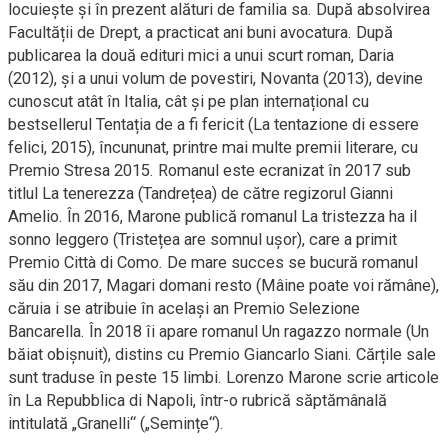
locuiește și în prezent alături de familia sa. După absolvirea
Facultății de Drept, a practicat ani buni avocatura. După
publicarea la două edituri mici a unui scurt roman, Daria
(2012), și a unui volum de povestiri, Novanta (2013), devine
cunoscut atât în Italia, cât și pe plan internațional cu
bestsellerul Tentația de a fi fericit (La tentazione di essere
felici, 2015), încununat, printre mai multe premii literare, cu
Premio Stresa 2015. Romanul este ecranizat în 2017 sub
titlul La tenerezza (Tandrețea) de către regizorul Gianni
Amelio. În 2016, Marone publică romanul La tristezza ha il
sonno leggero (Tristețea are somnul ușor), care a primit
Premio Città di Como. De mare succes se bucură romanul
său din 2017, Magari domani resto (Mâine poate voi rămâne),
căruia i se atribuie în același an Premio Selezione
Bancarella. În 2018 îi apare romanul Un ragazzo normale (Un
băiat obișnuit), distins cu Premio Giancarlo Siani. Cărțile sale
sunt traduse în peste 15 limbi. Lorenzo Marone scrie articole
în La Repubblica di Napoli, într-o rubrică săptămânală
intitulată „Granelli“ („Semințe“).