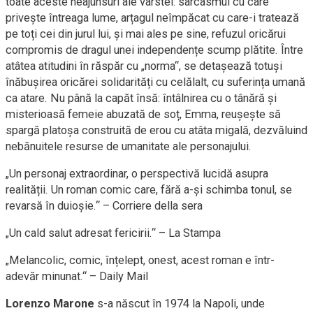
toate aceste neajunsuri ale vârstei: sarcasmul cu care
privește întreaga lume, arțagul neîmpăcat cu care-i tratează
pe toți cei din jurul lui, și mai ales pe sine, refuzul oricărui
compromis de dragul unei independențe scump plătite. Între
atâtea atitudini în răspăr cu „norma“, se detașează totuși
înăbușirea oricărei solidarități cu celălalt, cu suferința umană
ca atare. Nu până la capăt însă: întâlnirea cu o tânără și
misterioasă femeie abuzată de soț, Emma, reușește să
spargă platoșa construită de erou cu atâta migală, dezvăluind
nebănuitele resurse de umanitate ale personajului.
„Un personaj extraordinar, o perspectivă lucidă asupra
realității. Un roman comic care, fără a-și schimba tonul, se
revarsă în duioșie.“ – Corriere della sera
„Un cald salut adresat fericirii.“ – La Stampa
„Melancolic, comic, înțelept, onest, acest roman e într-
adevăr minunat.“ – Daily Mail
Lorenzo Marone
s-a născut în 1974 la Napoli, unde