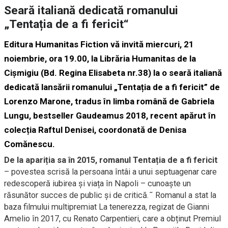
Seară italiană dedicată romanului
„Tentația de a fi fericit“
Editura Humanitas Fiction vă invită miercuri, 21
noiembrie, ora 19.00, la Librăria Humanitas de la
Cișmigiu (Bd. Regina Elisabeta nr.38) la o seară italiană
dedicată lansării romanului „Tentația de a fi fericit” de
Lorenzo Marone, tradus în limba română de Gabriela
Lungu, bestseller Gaudeamus 2018, recent apărut în
colecția Raftul Denisei, coordonată de Denisa
Comănescu.
De la apariția sa în 2015, romanul Tentația de a fi fericit
– povestea scrisă la persoana întâi a unui septuagenar care
redescoperă iubirea și viața în Napoli – cunoaște un
răsunător succes de public și de critică.˜ Romanul a stat la
baza filmului multipremiat La tenerezza, regizat de Gianni
Amelio în 2017, cu Renato Carpentieri, care a obținut Premiul