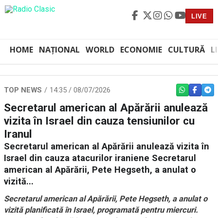
LIVE
HOME
NAȚIONAL
WORLD
ECONOMIE
CULTURĂ
L
TOP NEWS
14:35 / 08/07/2026
WHATSAPP
FACEBO
TEL
Secretarul american al Apărării anulează
vizita în Israel din cauza tensiunilor cu
Iranul
Secretarul american al Apărării anulează vizita în
Israel din cauza atacurilor iraniene Secretarul
american al Apărării, Pete Hegseth, a anulat o
vizită...
Secretarul american al Apărării, Pete Hegseth, a anulat o
vizită planificată în Israel, programată pentru miercuri.