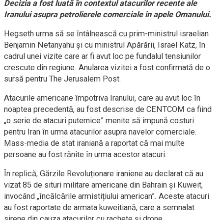
Decizia a fost luată în contextul atacurilor recente ale
Iranului asupra petrolierele comerciale în apele Omanului.
Hegseth urma să se întâlnească cu prim-ministrul israelian
Benjamin Netanyahu și cu ministrul Apărării, Israel Katz, în
cadrul unei vizite care ar fi avut loc pe fundalul tensiunilor
crescute din regiune. Anularea vizitei a fost confirmată de o
sursă pentru The Jerusalem Post.
Atacurile americane împotriva Iranului, care au avut loc în
noaptea precedentă, au fost descrise de CENTCOM ca fiind
„o serie de atacuri puternice” menite să impună costuri
pentru Iran în urma atacurilor asupra navelor comerciale.
Mass-media de stat iraniană a raportat că mai multe
persoane au fost rănite în urma acestor atacuri.
În replică, Gărzile Revoluționare iraniene au declarat că au
vizat 85 de situri militare americane din Bahrain și Kuweit,
invocând „încălcările armistițiului american”. Aceste atacuri
au fost raportate de armata kuweitiană, care a semnalat
sirene din cauza atacurilor cu rachete și drone.