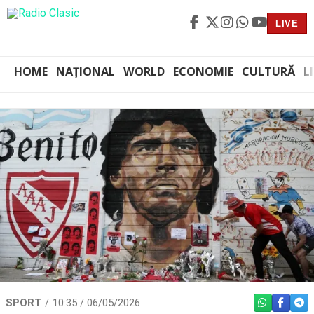
LIVE
HOME
NAȚIONAL
WORLD
ECONOMIE
CULTURĂ
L
SPORT
10:35 / 06/05/2026
WHATSAPP
FACEBO
TEL