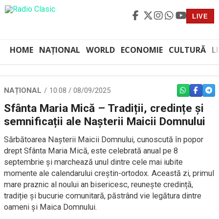
LIVE
HOME
NAȚIONAL
WORLD
ECONOMIE
CULTURĂ
L
NAȚIONAL
10:08 / 08/09/2025
WHATSAPP
FACEBO
TEL
Sfânta Maria Mică – Tradiții, credințe și
semnificații ale Nașterii Maicii Domnului
Sărbătoarea Nașterii Maicii Domnului, cunoscută în popor
drept Sfânta Maria Mică, este celebrată anual pe 8
septembrie și marchează unul dintre cele mai iubite
momente ale calendarului creștin-ortodox. Această zi, primul
mare praznic al noului an bisericesc, reunește credință,
tradiție și bucurie comunitară, păstrând vie legătura dintre
oameni și Maica Domnului.