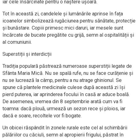
iar cele însărcinate pentru o naștere ușoară.
Tot în această zi, candelele și lumânările aprinse în fața
icoanelor simbolizează rugăciunea pentru sănătate, protecție
și bunăstare. Copiii primesc mici daruri, iar mesele sunt
încărcate de bucate pregătite cu grijă, semn al ospitalității și
al comuniunii.
Superstiții și interdicții
Tradiția populară păstrează numeroase superstiții legate de
Sfânta Maria Mică. Nu se spală rufe, nu se face curățenie și
nu se lucrează la câmp, pentru a nu atrage ghinionul. Se
spune că plantele medicinale culese după această zi își
pierd puterea, iar aprinderea focului în casă ar aduce boală.
De asemenea, vremea din 8 septembrie arată cum va fi
toamna: dacă plouă, urmează un sezon rece și ploios, iar
dacă e soare, recoltele vor fi bogate.
Un obicei răspândit în zonele rurale este cel al schimbării
pălăriilor cu căciuli, semn al apropierii frigului, păstrat în