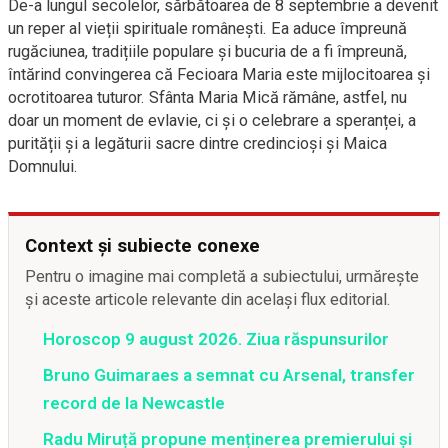
De-a lungul secolelor, sărbătoarea de 8 septembrie a devenit
un reper al vieții spirituale românești. Ea aduce împreună
rugăciunea, tradițiile populare și bucuria de a fi împreună,
întărind convingerea că Fecioara Maria este mijlocitoarea și
ocrotitoarea tuturor. Sfânta Maria Mică rămâne, astfel, nu
doar un moment de evlavie, ci și o celebrare a speranței, a
purității și a legăturii sacre dintre credincioși și Maica
Domnului.
Context și subiecte conexe
Pentru o imagine mai completă a subiectului, urmărește
și aceste articole relevante din același flux editorial.
Horoscop 9 august 2026. Ziua răspunsurilor
Bruno Guimaraes a semnat cu Arsenal, transfer
record de la Newcastle
Radu Miruță propune menținerea premierului și