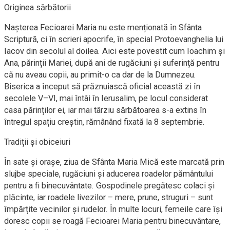
Originea sărbătorii
Nașterea Fecioarei Maria nu este menționată în Sfânta
Scriptură, ci în scrieri apocrife, în special Protoevanghelia lui
Iacov din secolul al doilea. Aici este povestit cum Ioachim și
Ana, părinții Mariei, după ani de rugăciuni și suferință pentru
că nu aveau copii, au primit-o ca dar de la Dumnezeu.
Biserica a început să prăznuiască oficial această zi în
secolele V–VI, mai întâi în Ierusalim, pe locul considerat
casa părinților ei, iar mai târziu sărbătoarea s-a extins în
întregul spațiu creștin, rămânând fixată la 8 septembrie.
Tradiții și obiceiuri
În sate și orașe, ziua de Sfânta Maria Mică este marcată prin
slujbe speciale, rugăciuni și aducerea roadelor pământului
pentru a fi binecuvântate. Gospodinele pregătesc colaci și
plăcinte, iar roadele livezilor – mere, prune, struguri – sunt
împărțite vecinilor și rudelor. În multe locuri, femeile care își
doresc copii se roagă Fecioarei Maria pentru binecuvântare,