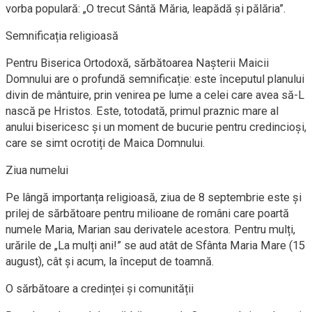
vorba populară: „O trecut Sântă Măria, leapădă și pălăria”.
Semnificația religioasă
Pentru Biserica Ortodoxă, sărbătoarea Nașterii Maicii
Domnului are o profundă semnificație: este începutul planului
divin de mântuire, prin venirea pe lume a celei care avea să-L
nască pe Hristos. Este, totodată, primul praznic mare al
anului bisericesc și un moment de bucurie pentru credincioși,
care se simt ocrotiți de Maica Domnului.
Ziua numelui
Pe lângă importanța religioasă, ziua de 8 septembrie este și
prilej de sărbătoare pentru milioane de români care poartă
numele Maria, Marian sau derivatele acestora. Pentru mulți,
urările de „La mulți ani!” se aud atât de Sfânta Maria Mare (15
august), cât și acum, la început de toamnă.
O sărbătoare a credinței și comunității