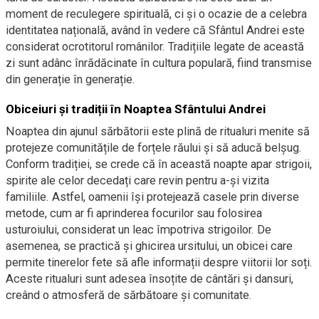
moment de reculegere spirituală, ci și o ocazie de a celebra
identitatea națională, având în vedere că Sfântul Andrei este
considerat ocrotitorul românilor. Tradițiile legate de această
zi sunt adânc înrădăcinate în cultura populară, fiind transmise
din generație în generație.
Obiceiuri și tradiții în Noaptea Sfântului Andrei
Noaptea din ajunul sărbătorii este plină de ritualuri menite să
protejeze comunitățile de forțele răului și să aducă belșug.
Conform tradiției, se crede că în această noapte apar strigoii,
spirite ale celor decedați care revin pentru a-și vizita
familiile. Astfel, oamenii își protejează casele prin diverse
metode, cum ar fi aprinderea focurilor sau folosirea
usturoiului, considerat un leac împotriva strigoilor. De
asemenea, se practică și ghicirea ursitului, un obicei care
permite tinerelor fete să afle informații despre viitorii lor soți.
Aceste ritualuri sunt adesea însoțite de cântări și dansuri,
creând o atmosferă de sărbătoare și comunitate.