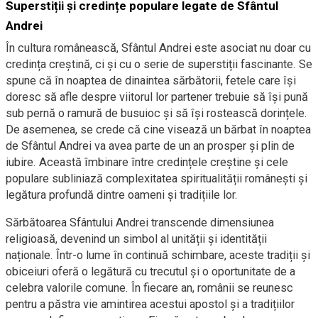
Superstiții și credințe populare legate de Sfântul
Andrei
În cultura românească, Sfântul Andrei este asociat nu doar cu
credința creștină, ci și cu o serie de superstiții fascinante. Se
spune că în noaptea de dinaintea sărbătorii, fetele care își
doresc să afle despre viitorul lor partener trebuie să își pună
sub pernă o ramură de busuioc și să își rostească dorințele.
De asemenea, se crede că cine visează un bărbat în noaptea
de Sfântul Andrei va avea parte de un an prosper și plin de
iubire. Această îmbinare între credințele creștine și cele
populare subliniază complexitatea spiritualității românești și
legătura profundă dintre oameni și tradițiile lor.
Sărbătoarea Sfântului Andrei transcende dimensiunea
religioasă, devenind un simbol al unității și identității
naționale. Într-o lume în continuă schimbare, aceste tradiții și
obiceiuri oferă o legătură cu trecutul și o oportunitate de a
celebra valorile comune. În fiecare an, românii se reunesc
pentru a păstra vie amintirea acestui apostol și a tradițiilor