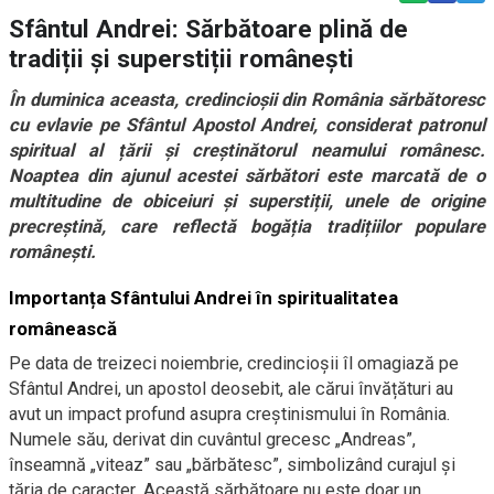
Sfântul Andrei: Sărbătoare plină de
tradiții și superstiții românești
În duminica aceasta, credincioșii din România sărbătoresc
cu evlavie pe Sfântul Apostol Andrei, considerat patronul
spiritual al țării și creștinătorul neamului românesc.
Noaptea din ajunul acestei sărbători este marcată de o
multitudine de obiceiuri și superstiții, unele de origine
precreștină, care reflectă bogăția tradițiilor populare
românești.
Importanța Sfântului Andrei în spiritualitatea
românească
Pe data de treizeci noiembrie, credincioșii îl omagiază pe
Sfântul Andrei, un apostol deosebit, ale cărui învățături au
avut un impact profund asupra creștinismului în România.
Numele său, derivat din cuvântul grecesc „Andreas”,
înseamnă „viteaz” sau „bărbătesc”, simbolizând curajul și
tăria de caracter. Această sărbătoare nu este doar un