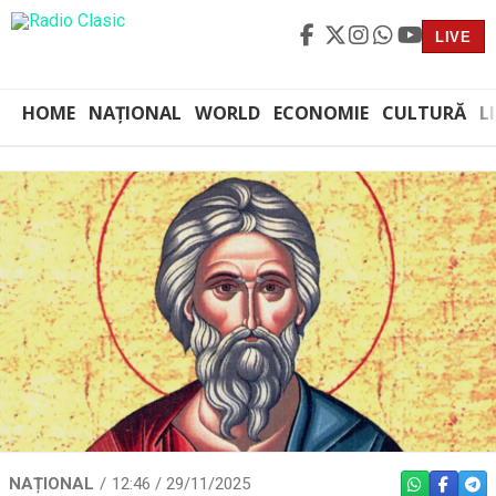
LIVE
HOME
NAȚIONAL
WORLD
ECONOMIE
CULTURĂ
L
NAȚIONAL
12:46 / 29/11/2025
WHATSAPP
FACEBO
TEL