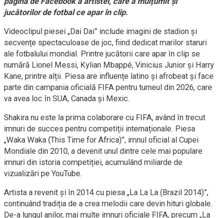
pagina de Facebook a artistei, care a mulțumit și
jucătorilor de fotbal ce apar în clip.
Videoclipul piesei „Dai Dai” include imagini de stadion și
secvențe spectaculoase de joc, fiind dedicat marilor staruri
ale fotbalului mondial. Printre jucătorii care apar în clip se
numără Lionel Messi, Kylian Mbappé, Vinicius Junior și Harry
Kane, printre alții. Piesa are influențe latino și afrobeat și face
parte din campania oficială FIFA pentru turneul din 2026, care
va avea loc în SUA, Canada și Mexic.
Shakira nu este la prima colaborare cu FIFA, având în trecut
imnuri de succes pentru competiții internaționale. Piesa
„Waka Waka (This Time for Africa)”, imnul oficial al Cupei
Mondiale din 2010, a devenit unul dintre cele mai populare
imnuri din istoria competiției, acumulând miliarde de
vizualizări pe YouTube.
Artista a revenit și în 2014 cu piesa „La La La (Brazil 2014)”,
continuând tradiția de a crea melodii care devin hituri globale.
De-a lungul anilor, mai multe imnuri oficiale FIFA, precum „La