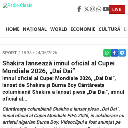
LIVE
HOME
NAȚIONAL
WORLD
ECONOMIE
CULTURĂ
L
SPORT
18:35 / 24/05/2026
WHATSAPP
FACEBO
TEL
Shakira lansează imnul oficial al Cupei
Mondiale 2026, „Dai Dai”
Imnul oficial al Cupei Mondiale 2026, „Dai Dai”,
lansat de Shakira și Burna Boy Cântăreața
columbiană Shakira a lansat piesa „Dai Dai”, imnul
oficial al...
Cântăreața columbiană Shakira a lansat piesa „Dai Dai”,
imnul oficial al Cupei Mondiale FIFA 2026, în colaborare cu
artistul nigerian Burna Boy. Videoclipul a fost anunțat pe