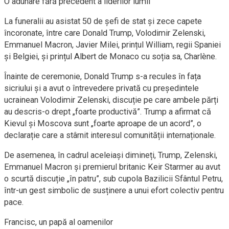
O adunare fără precedent a liderilor lumii
La funeralii au asistat 50 de șefi de stat și zece capete
încoronate, între care Donald Trump, Volodimir Zelenski,
Emmanuel Macron, Javier Milei, prințul William, regii Spaniei
și Belgiei, și prințul Albert de Monaco cu soția sa, Charlène.
Înainte de ceremonie, Donald Trump s-a recules în fața
sicriului și a avut o întrevedere privată cu președintele
ucrainean Volodimir Zelenski, discuție pe care ambele părți
au descris-o drept „foarte productivă”. Trump a afirmat că
Kievul și Moscova sunt „foarte aproape de un acord”, o
declarație care a stârnit interesul comunității internaționale.
De asemenea, în cadrul aceleiași dimineți, Trump, Zelenski,
Emmanuel Macron și premierul britanic Keir Starmer au avut
o scurtă discuție „în patru”, sub cupola Bazilicii Sfântul Petru,
într-un gest simbolic de susținere a unui efort colectiv pentru
pace.
Francisc, un papă al oamenilor