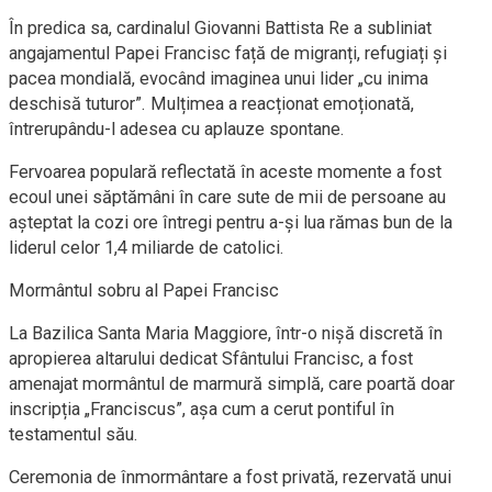
În predica sa, cardinalul Giovanni Battista Re a subliniat
angajamentul Papei Francisc față de migranți, refugiați și
pacea mondială, evocând imaginea unui lider „cu inima
deschisă tuturor”. Mulțimea a reacționat emoționată,
întrerupându-l adesea cu aplauze spontane.
Fervoarea populară reflectată în aceste momente a fost
ecoul unei săptămâni în care sute de mii de persoane au
așteptat la cozi ore întregi pentru a-și lua rămas bun de la
liderul celor 1,4 miliarde de catolici.
Mormântul sobru al Papei Francisc
La Bazilica Santa Maria Maggiore, într-o nișă discretă în
apropierea altarului dedicat Sfântului Francisc, a fost
amenajat mormântul de marmură simplă, care poartă doar
inscripția „Franciscus”, așa cum a cerut pontiful în
testamentul său.
Ceremonia de înmormântare a fost privată, rezervată unui