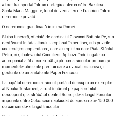
a fost transportat într-un cortegiu solemn către Bazilica
Santa Maria Maggiore, locul de veci ales de Francisc, într-o
ceremonie privată.
O ceremonie grandioasă în inima Romei
Slujba funerară, oficiată de cardinalul Giovanni Battista Re, s-a
desfășurat în fața altarului amplasat în aer liber, sub privirile
unei mulțimi copleșitoare, care a umplut nu doar Piața Sfântul
Petru, ci și bulevardul Concilierii. Aplauze îndelungate au
acompaniat atât sosirea, cât și plecarea sicriului, precum și
momentele-cheie ale predicii care a evocat misiunea și
gesturile de umanitate ale Papei Francisc.
La capătul ceremoniei, sicriul, purtând deasupra un exemplar
al Noului Testament, a fost încărcat pe papamobilul
descoperit și a străbătut centrul Romei, de-a lungul Forurilor
imperiale către Colosseum, aplaudat de aproximativ 150.000
de oameni de-a lungul traseului.