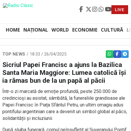
LIVE
HOME
NAȚIONAL
WORLD
ECONOMIE
CULTURĂ
L
TOP NEWS
18:33 / 26/04/2025
WHATSAPP
FACEBO
TEL
Sicriul Papei Francisc a ajuns la Bazilica
Santa Maria Maggiore: Lumea catolică își
ia rămas bun de la un papă al păcii
Într-o zi marcată de emoție profundă, peste 250.000 de
credincioși au asistat, sâmbătă, la funeraliile grandioase ale
Papei Francisc în Piața Sfântul Petru, un ultim omagiu adus
pontifului argentinian care a devenit un simbol global al păcii,
solidarității și incluziunii.
După slujba funerară, corpul neînsuflețit al Suveranului Pontif