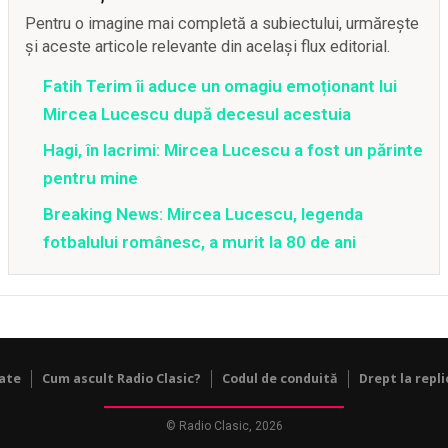
Pentru o imagine mai completă a subiectului, urmărește
și aceste articole relevante din același flux editorial.
Fatih Terim îi aduce un omagiu emoționant lui
Mircea Lucescu după decesul acestuia
Hagi, în lacrimi: Mircea Lucescu a fost un părinte
pentru mine
Breaking News: Mircea Lucescu, legenda
fotbalului românesc, a murit la 80 de ani
tate
Cum ascult Radio Clasic?
Codul de conduită
Drept la repli
© Radio Clasic, 2026