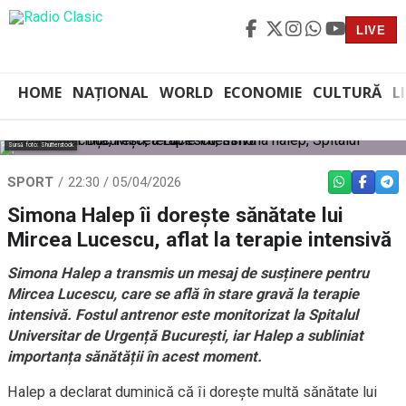
LIVE
HOME
NAȚIONAL
WORLD
ECONOMIE
CULTURĂ
L
Sursă foto: Shutterstock
SPORT
22:30 / 05/04/2026
WHATSAPP
FACEBO
TEL
Simona Halep îi dorește sănătate lui
Mircea Lucescu, aflat la terapie intensivă
Simona Halep a transmis un mesaj de susținere pentru
Mircea Lucescu, care se află în stare gravă la terapie
intensivă. Fostul antrenor este monitorizat la Spitalul
Universitar de Urgență București, iar Halep a subliniat
importanța sănătății în acest moment.
Halep a declarat duminică că îi dorește multă sănătate lui