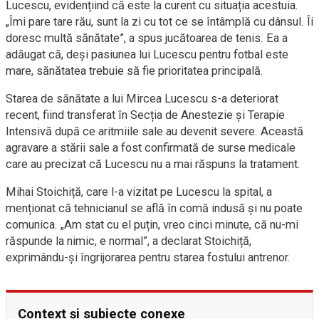
Lucescu, evidențiind că este la curent cu situația acestuia.
„Îmi pare tare rău, sunt la zi cu tot ce se întâmplă cu dânsul. Îi
doresc multă sănătate”, a spus jucătoarea de tenis. Ea a
adăugat că, deși pasiunea lui Lucescu pentru fotbal este
mare, sănătatea trebuie să fie prioritatea principală.
Starea de sănătate a lui Mircea Lucescu s-a deteriorat
recent, fiind transferat în Secția de Anestezie și Terapie
Intensivă după ce aritmiile sale au devenit severe. Această
agravare a stării sale a fost confirmată de surse medicale
care au precizat că Lucescu nu a mai răspuns la tratament.
Mihai Stoichiță, care l-a vizitat pe Lucescu la spital, a
menționat că tehnicianul se află în comă indusă și nu poate
comunica. „Am stat cu el puțin, vreo cinci minute, că nu-mi
răspunde la nimic, e normal”, a declarat Stoichiță,
exprimându-și îngrijorarea pentru starea fostului antrenor.
Context și subiecte conexe