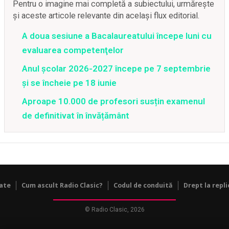
Pentru o imagine mai completă a subiectului, urmărește
și aceste articole relevante din același flux editorial.
A doua sesiune a Bacalaureatului începe luni cu
evaluarea competenţelor
Anul școlar 2026-2027 începe pe 7 septembrie
și se încheie pe 18 iunie
Aproape 10.000 de profesori susțin examenul
de definitivat în învățământ
tate
Cum ascult Radio Clasic?
Codul de conduită
Drept la repli
© Radio Clasic, 2026