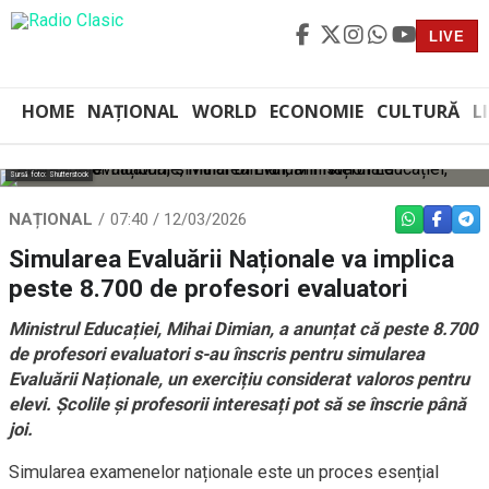
LIVE
HOME
NAȚIONAL
WORLD
ECONOMIE
CULTURĂ
L
Sursă foto: Shutterstock
NAȚIONAL
07:40 / 12/03/2026
WHATSAPP
FACEBO
TEL
Simularea Evaluării Naționale va implica
peste 8.700 de profesori evaluatori
Ministrul Educației, Mihai Dimian, a anunțat că peste 8.700
de profesori evaluatori s-au înscris pentru simularea
Evaluării Naționale, un exercițiu considerat valoros pentru
elevi. Școlile și profesorii interesați pot să se înscrie până
joi.
Simularea examenelor naționale este un proces esențial