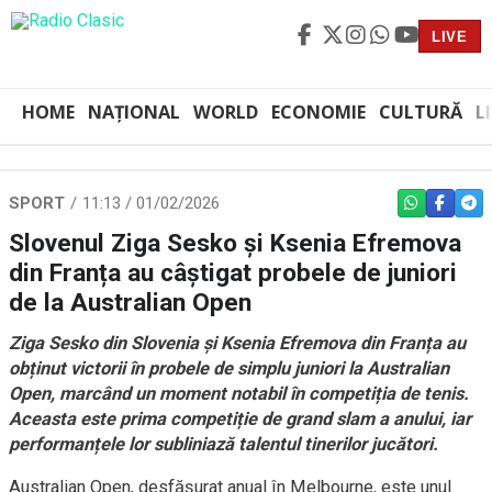
LIVE
HOME
NAȚIONAL
WORLD
ECONOMIE
CULTURĂ
L
SPORT
11:13 / 01/02/2026
WHATSAPP
FACEBO
TEL
Slovenul Ziga Sesko și Ksenia Efremova
din Franța au câștigat probele de juniori
de la Australian Open
Ziga Sesko din Slovenia și Ksenia Efremova din Franța au
obținut victorii în probele de simplu juniori la Australian
Open, marcând un moment notabil în competiția de tenis.
Aceasta este prima competiție de grand slam a anului, iar
performanțele lor subliniază talentul tinerilor jucători.
Australian Open, desfășurat anual în Melbourne, este unul