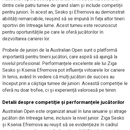
dintre cele patru turnee de grand slam și include competiții
pentru juniori. În acest an, Sesko și Efremova au demonstrat
abilități remarcabile, reușind să se impună în fața altor tineri
sportivi din întreaga lume. Acest turneu este recunoscut
pentru oportunitățile pe care le oferă jucătorilor în
dezvoltarea carierei lor.
Probele de juniori de la Australian Open sunt o platformă
importantă pentru tinerii jucători, care aspiră să ajungă la
nivelul profesional. Performanțele excelente ale lui Ziga
Sesko și Ksenia Efremova pot influența viitoarele lor cariere
în tenis, având în vedere că mulți jucători de succes au
început prin a câștiga turnee de juniori. Această competiție le
oferă nu doar trofee, ci și experiență valoroasă pe teren.
Detalii despre competiție și performanțele jucătorilor
Australian Open este organizat anual în luna ianuarie și atrage
jucători din întreaga lume, inclusiv la nivel junior. Ziga Sesko
și Ksenia Efremova au reușit să se evidențieze în cadrul