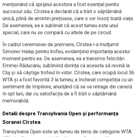
menționând că sprijinul acestora a fost esențial pentru
succesul său. Cîrstea a declarat că a trăit o săptămână
unică, plină de amintiri prețioase, care o vor însoți toată viața.
De asemenea, ea a subliniat că acest turneu este unul
special, care nu se compară cu altele de pe circuit.
În cadrul ceremoniei de premiere, Cîrstea i-a mulțumit
Simonei Halep pentru trofeu, evidențiind importanța acestui
moment pentru ea. De asemenea, ea a transmis felicitări
Emmei Răducanu, subliniind dorința ca aceasta să revină la
Cluj și să câștige trofeul în viitor. Cîrstea, care ocupă locul 36
WTA și a fost favorită 3 la turneu, a încheiat competiția cu un
sentiment de împlinire, anunțând că se va retrage din carieră
în opt luni, dar cu satisfacția de a fi trăit o săptămână
memorabilă.
Detalii despre Transylvania Open și performanța
Soranei Cîrstea
Transylvania Open este un turneu de tenis de categorie WTA