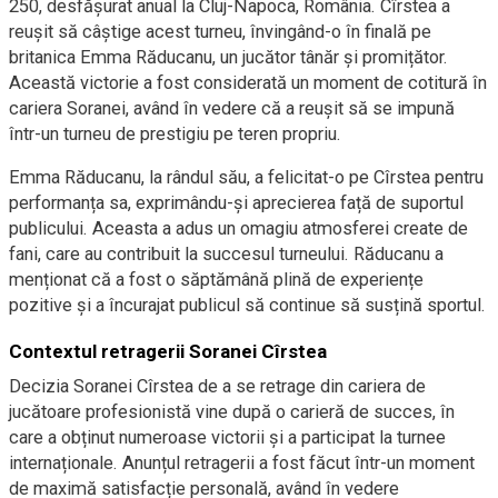
250, desfășurat anual la Cluj-Napoca, România. Cîrstea a
reușit să câștige acest turneu, învingând-o în finală pe
britanica Emma Răducanu, un jucător tânăr și promițător.
Această victorie a fost considerată un moment de cotitură în
cariera Soranei, având în vedere că a reușit să se impună
într-un turneu de prestigiu pe teren propriu.
Emma Răducanu, la rândul său, a felicitat-o pe Cîrstea pentru
performanța sa, exprimându-și aprecierea față de suportul
publicului. Aceasta a adus un omagiu atmosferei create de
fani, care au contribuit la succesul turneului. Răducanu a
menționat că a fost o săptămână plină de experiențe
pozitive și a încurajat publicul să continue să susțină sportul.
Contextul retragerii Soranei Cîrstea
Decizia Soranei Cîrstea de a se retrage din cariera de
jucătoare profesionistă vine după o carieră de succes, în
care a obținut numeroase victorii și a participat la turnee
internaționale. Anunțul retragerii a fost făcut într-un moment
de maximă satisfacție personală, având în vedere