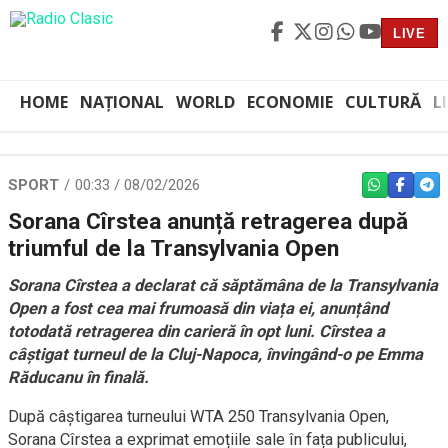
LIVE
HOME
NAȚIONAL
WORLD
ECONOMIE
CULTURĂ
L
SPORT
00:33 / 08/02/2026
WHATSAPP
FACEBO
TEL
Sorana Cîrstea anunță retragerea după
triumful de la Transylvania Open
Sorana Cîrstea a declarat că săptămâna de la Transylvania
Open a fost cea mai frumoasă din viața ei, anunțând
totodată retragerea din carieră în opt luni. Cîrstea a
câștigat turneul de la Cluj-Napoca, învingând-o pe Emma
Răducanu în finală.
După câștigarea turneului WTA 250 Transylvania Open,
Sorana Cîrstea a exprimat emoțiile sale în fața publicului,