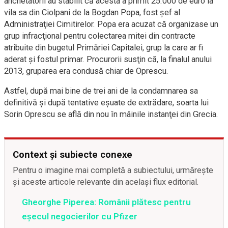
anchetatorii au stabilit că acesta a primit 25.000 de euro la
vila sa din Ciolpani de la Bogdan Popa, fost şef al
Administraţiei Cimitirelor. Popa era acuzat că organizase un
grup infracţional pentru colectarea mitei din contracte
atribuite din bugetul Primăriei Capitalei, grup la care ar fi
aderat şi fostul primar. Procurorii susţin că, la finalul anului
2013, gruparea era condusă chiar de Oprescu.
Astfel, după mai bine de trei ani de la condamnarea sa
definitivă şi după tentative eşuate de extrădare, soarta lui
Sorin Oprescu se află din nou în mâinile instanţei din Grecia.
Context și subiecte conexe
Pentru o imagine mai completă a subiectului, urmărește
și aceste articole relevante din același flux editorial.
Gheorghe Piperea: Românii plătesc pentru
eșecul negocierilor cu Pfizer