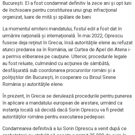
Bucureşti. El a fost condamnat definitiv la zece ani şi opt luni
de închisoare pentru constituirea unui grup infracţional
organizat, luare de mită şi spălare de bani.
La momentul emiterii mandatului, fostul edil a fost dat în
urmărire naţională şi internaţională. În mai 2022, Oprescu
fusese deja reţinut în Grecia, însă autorităţile elene au refuzat
atunci predarea sa în România, iar Curtea de Apel din Atena i-
a permis eliberarea pe cauţiune. Ulterior, procedurile legale
au fost reluate, culminând cu acţiunea de sâmbătă,
desfăşurată sub coordonarea procurorilor români şi a
poliţiştilor din Bucureşti, în cooperare cu Biroul Sirene
România şi autorităţile elene.
În prezent, în Grecia se derulează procedurile pentru punerea
în aplicare a mandatului european de arestare, urmând ca
instanţa locală să decidă dacă Sorin Oprescu va fi predat
autorităţilor române pentru executarea pedepsei.
Condamnarea definitivă a lui Sorin Oprescu a venit după ce