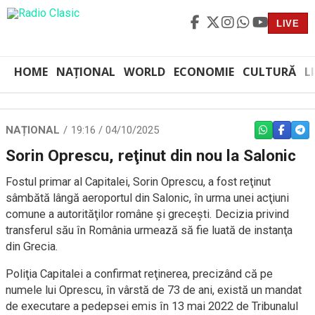
LIVE
HOME
NAȚIONAL
WORLD
ECONOMIE
CULTURĂ
L
NAȚIONAL
19:16 / 04/10/2025
WHATSAPP
FACEBO
TEL
Sorin Oprescu, reţinut din nou la Salonic
Fostul primar al Capitalei, Sorin Oprescu, a fost reţinut
sâmbătă lângă aeroportul din Salonic, în urma unei acţiuni
comune a autorităţilor române şi greceşti. Decizia privind
transferul său în România urmează să fie luată de instanţa
din Grecia.
Poliţia Capitalei a confirmat reţinerea, precizând că pe
numele lui Oprescu, în vârstă de 73 de ani, există un mandat
de executare a pedepsei emis în 13 mai 2022 de Tribunalul