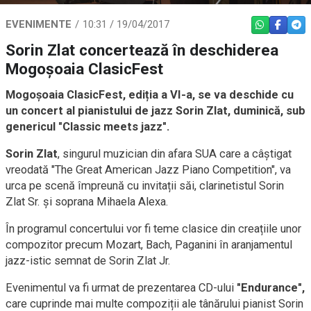
EVENIMENTE
10:31 / 19/04/2017
WHATSAPP
FACEBO
TEL
Sorin Zlat concertează în deschiderea
Mogoșoaia ClasicFest
Mogoșoaia ClasicFest, ediția a VI-a, se va deschide cu
un concert al pianistului de jazz Sorin Zlat, duminică, sub
genericul "Classic meets jazz".
Sorin Zlat
, singurul muzician din afara SUA care a câștigat
vreodată "The Great American Jazz Piano Competition", va
urca pe scenă împreună cu invitații săi, clarinetistul Sorin
Zlat Sr. și soprana Mihaela Alexa.
În programul concertului vor fi teme clasice din creațiile unor
compozitor precum Mozart, Bach, Paganini în aranjamentul
jazz-istic semnat de Sorin Zlat Jr.
Evenimentul va fi urmat de prezentarea CD-ului
"Endurance",
care cuprinde mai multe compoziții ale tânărului pianist Sorin