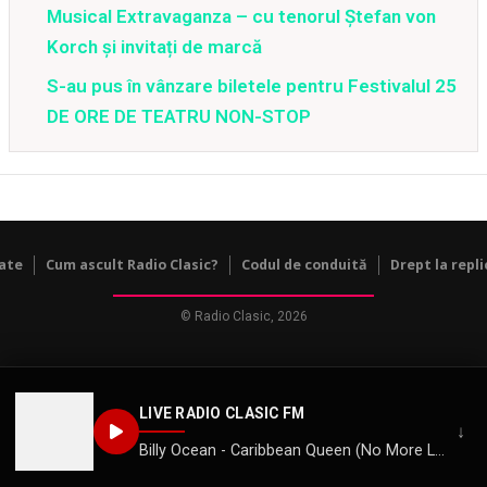
Musical Extravaganza – cu tenorul Ștefan von
Korch și invitați de marcă
S-au pus în vânzare biletele pentru Festivalul 25
DE ORE DE TEATRU NON-STOP
tate
Cum ascult Radio Clasic?
Codul de conduită
Drept la repli
© Radio Clasic, 2026
LIVE RADIO CLASIC FM
↓
Billy Ocean - Caribbean Queen (No More Love on the Run)