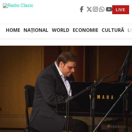
LIVE
HOME
NAȚIONAL
WORLD
ECONOMIE
CULTURĂ
L