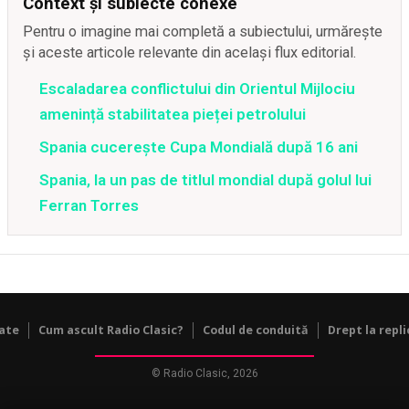
Context și subiecte conexe
Pentru o imagine mai completă a subiectului, urmărește
și aceste articole relevante din același flux editorial.
Escaladarea conflictului din Orientul Mijlociu
amenință stabilitatea pieței petrolului
Spania cucerește Cupa Mondială după 16 ani
Spania, la un pas de titlul mondial după golul lui
Ferran Torres
tate
Cum ascult Radio Clasic?
Codul de conduită
Drept la repli
© Radio Clasic, 2026