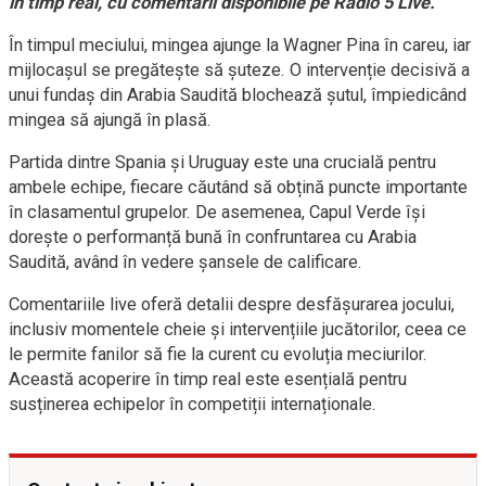
în timp real, cu comentarii disponibile pe Radio 5 Live.
În timpul meciului, mingea ajunge la Wagner Pina în careu, iar
mijlocașul se pregătește să șuteze. O intervenție decisivă a
unui fundaș din Arabia Saudită blochează șutul, împiedicând
mingea să ajungă în plasă.
Partida dintre Spania și Uruguay este una crucială pentru
ambele echipe, fiecare căutând să obțină puncte importante
în clasamentul grupelor. De asemenea, Capul Verde își
dorește o performanță bună în confruntarea cu Arabia
Saudită, având în vedere șansele de calificare.
Comentariile live oferă detalii despre desfășurarea jocului,
inclusiv momentele cheie și intervențiile jucătorilor, ceea ce
le permite fanilor să fie la curent cu evoluția meciurilor.
Această acoperire în timp real este esențială pentru
susținerea echipelor în competiții internaționale.