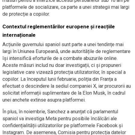
măsuri pentru a interzice accesul persoanelor sub 16 ani pe
platformele de socializare, ca parte a unei strategii mai largi
de protecție a copiilor.
Contextul reglementărilor europene și reacțiile
internaționale
Acțiunile guvernului spaniol sunt parte a unei tendințe mai
largi în Uniunea Europeană, unde autoritățile de reglementare
își intensifică eforturile de a combate abuzurile online.
Aceste măsuri includ nu doar investigații, ci și propuneri
legislative care vizează protecția utilizatorilor, în special a
copiilor. La începutul lunii februarie, poliția din Franța a
efectuat o descindere la sediul companiei X, iar procurorii au
solicitat informații suplimentare de la Elon Musk, în cadrul
unei anchete extinse asupra platformei.
În plus, în noiembrie, Sanchez a anunțat că parlamentul
spaniol va investiga Meta pentru posibile încălcări ale
confidențialității utilizatorilor pe platformele Facebook și
Instagram. De asemenea, Comisia pentru protecția datelor