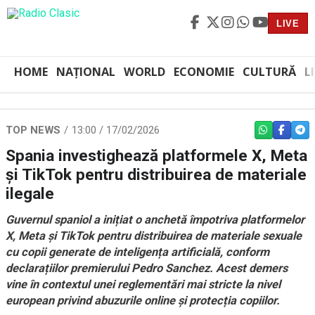
LIVE
HOME
NAȚIONAL
WORLD
ECONOMIE
CULTURĂ
L
Sursă foto: Shutterstock
TOP NEWS
13:00 / 17/02/2026
WHATSAPP
FACEBO
TEL
Spania investighează platformele X, Meta
și TikTok pentru distribuirea de materiale
ilegale
Guvernul spaniol a inițiat o anchetă împotriva platformelor
X, Meta și TikTok pentru distribuirea de materiale sexuale
cu copii generate de inteligența artificială, conform
declarațiilor premierului Pedro Sanchez. Acest demers
vine în contextul unei reglementări mai stricte la nivel
european privind abuzurile online și protecția copiilor.