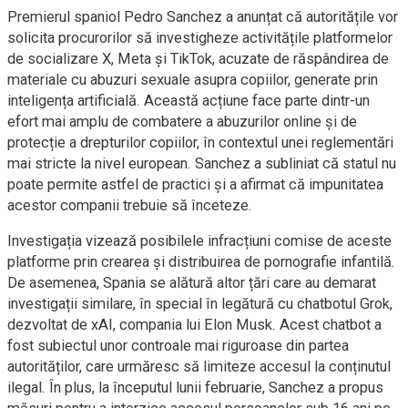
Premierul spaniol Pedro Sanchez a anunțat că autoritățile vor
solicita procurorilor să investigheze activitățile platformelor
de socializare X, Meta și TikTok, acuzate de răspândirea de
materiale cu abuzuri sexuale asupra copiilor, generate prin
inteligența artificială. Această acțiune face parte dintr-un
efort mai amplu de combatere a abuzurilor online și de
protecție a drepturilor copiilor, în contextul unei reglementări
mai stricte la nivel european. Sanchez a subliniat că statul nu
poate permite astfel de practici și a afirmat că impunitatea
acestor companii trebuie să înceteze.
Investigația vizează posibilele infracțiuni comise de aceste
platforme prin crearea și distribuirea de pornografie infantilă.
De asemenea, Spania se alătură altor țări care au demarat
investigații similare, în special în legătură cu chatbotul Grok,
dezvoltat de xAI, compania lui Elon Musk. Acest chatbot a
fost subiectul unor controale mai riguroase din partea
autorităților, care urmăresc să limiteze accesul la conținutul
ilegal. În plus, la începutul lunii februarie, Sanchez a propus