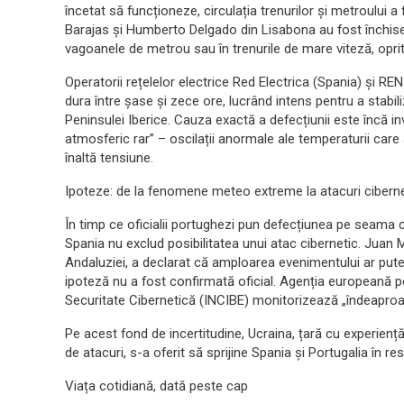
încetat să funcționeze, circulația trenurilor și metroului 
Barajas și Humberto Delgado din Lisabona au fost închise. 
vagoanele de metrou sau în trenurile de mare viteză, oprite 
Operatorii rețelelor electrice Red Electrica (Spania) și REN
dura între șase și zece ore, lucrând intens pentru a stabili
Peninsulei Iberice. Cauza exactă a defecțiunii este încă i
atmosferic rar” – oscilații anormale ale temperaturii care a
înaltă tensiune.
Ipoteze: de la fenomene meteo extreme la atacuri cibern
În timp ce oficialii portughezi pun defecțiunea pe seama c
Spania nu exclud posibilitatea unui atac cibernetic. Juan 
Andaluziei, a declarat că amploarea evenimentului ar pute
ipoteză nu a fost confirmată oficial. Agenția europeană pe
Securitate Cibernetică (INCIBE) monitorizează „îndeaproap
Pe acest fond de incertitudine, Ucraina, țară cu experienț
de atacuri, s-a oferit să sprijine Spania și Portugalia în res
Viața cotidiană, dată peste cap