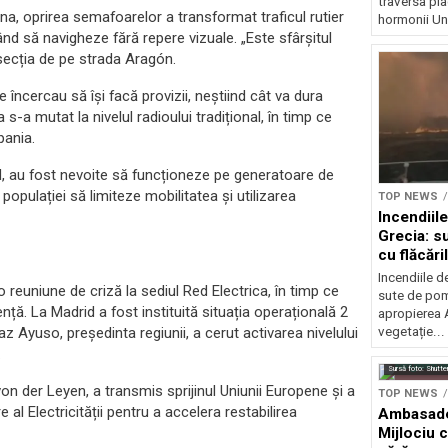
traversa pla
na, oprirea semafoarelor a transformat traficul rutier
hormonii Un.
când să navigheze fără repere vizuale. „Este sfârșitul
rsecția de pe strada Aragón.
ncercau să își facă provizii, neștiind cât va dura
s-a mutat la nivelul radioului tradițional, în timp ce
pania.
id, au fost nevoite să funcționeze pe generatoare de
 populației să limiteze mobilitatea și utilizarea
TOP NEWS
Incendiil
Grecia: s
cu flăcări
Incendiile d
euniune de criză la sediul Red Electrica, în timp ce
sute de pomp
gență. La Madrid a fost instituită situația operațională 2
apropierea A
az Ayuso, președinta regiunii, a cerut activarea nivelului
vegetație...
.
Sursă foto: Shutte
n der Leyen, a transmis sprijinul Uniunii Europene și a
TOP NEWS
l Electricității pentru a accelera restabilirea
Ambasadel
Mijlociu 