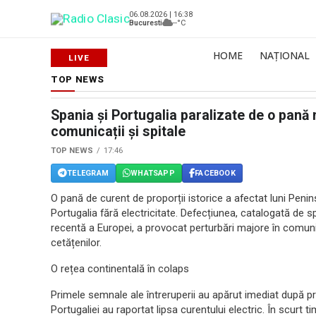
06.08.2026 | 16:38
Bucuresti
--°C
HOME
NAȚIONAL
TOP NEWS
Spania și Portugalia paralizate de o pană 
comunicații și spitale
TOP NEWS
17:46
TELEGRAM
WHATSAPP
FACEBOOK
O pană de curent de proporții istorice a afectat luni Peni
Portugalia fără electricitate. Defecțiunea, catalogată de sp
recentă a Europei, a provocat perturbări majore în comunicaț
cetățenilor.
O rețea continentală în colaps
Primele semnale ale întreruperii au apărut imediat după prâ
Portugaliei au raportat lipsa curentului electric. În scurt