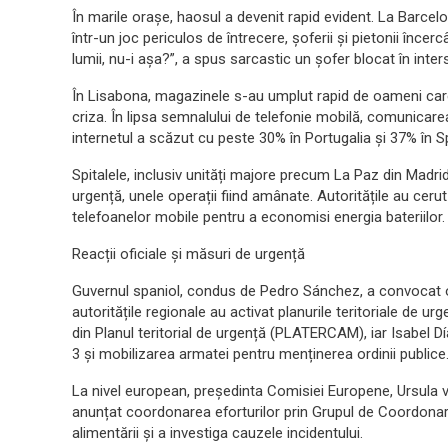
În marile orașe, haosul a devenit rapid evident. La Barcelo
într-un joc periculos de întrecere, șoferii și pietonii încer
lumii, nu-i așa?”, a spus sarcastic un șofer blocat în inte
În Lisabona, magazinele s-au umplut rapid de oameni care î
criza. În lipsa semnalului de telefonie mobilă, comunicarea 
internetul a scăzut cu peste 30% în Portugalia și 37% în S
Spitalele, inclusiv unități majore precum La Paz din Madr
urgență, unele operații fiind amânate. Autoritățile au cerut
telefoanelor mobile pentru a economisi energia bateriilor.
Reacții oficiale și măsuri de urgență
Guvernul spaniol, condus de Pedro Sánchez, a convocat o r
autoritățile regionale au activat planurile teritoriale de ur
din Planul teritorial de urgență (PLATERCAM), iar Isabel Dí
3 și mobilizarea armatei pentru menținerea ordinii publice
La nivel european, președinta Comisiei Europene, Ursula vo
anunțat coordonarea eforturilor prin Grupul de Coordonare a
alimentării și a investiga cauzele incidentului.