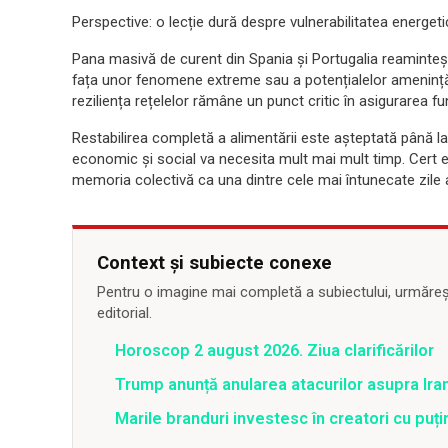
Perspective: o lecție dură despre vulnerabilitatea energet
Pana masivă de curent din Spania și Portugalia reamintește
fața unor fenomene extreme sau a potențialelor amenințări
reziliența rețelelor rămâne un punct critic în asigurarea f
Restabilirea completă a alimentării este așteptată până la 
economic și social va necesita mult mai mult timp. Cert e
memoria colectivă ca una dintre cele mai întunecate zile a
Context și subiecte conexe
Pentru o imagine mai completă a subiectului, urmărește
editorial.
Horoscop 2 august 2026. Ziua clarificărilor
Trump anunță anularea atacurilor asupra Iran
Marile branduri investesc în creatori cu puți