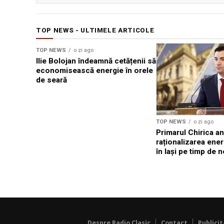
TOP NEWS - ULTIMELE ARTICOLE
TOP NEWS
o zi ago
Ilie Bolojan îndeamnă cetățenii să
economisească energie în orele
de seară
TOP NEWS
o zi ago
Primarul Chirica a
raționalizarea ener
în Iași pe timp de 
Despre Radio Clasic
Contact
Publici