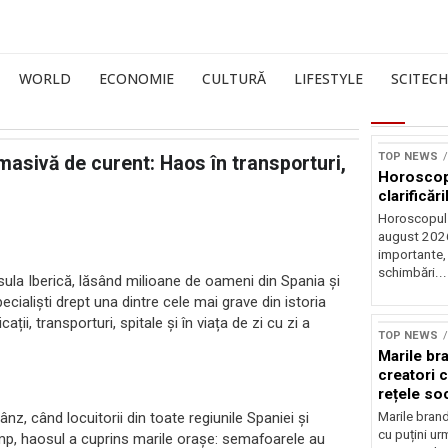
WORLD
ECONOMIE
CULTURĂ
LIFESTYLE
SCITECH
TOP NEWS
masivă de curent: Haos în transporturi,
Horoscop 
clarificări
Horoscopul 
august 2026,
importante,
schimbări...
nsula Iberică, lăsând milioane de oameni din Spania și
ecialiști drept una dintre cele mai grave din istoria
Sursă foto: Shutte
ii, transporturi, spitale și în viața de zi cu zi a
TOP NEWS
Marile br
creatori c
rețele so
nz, când locuitorii din toate regiunile Spaniei și
Marile brand
cu puțini urm
 timp, haosul a cuprins marile orașe: semafoarele au