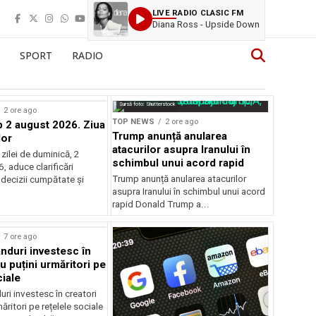
LIVE RADIO CLASIC FM
Diana Ross - Upside Down
SPORT
RADIO
Sursă foto: Shutterstock
2 ore ago
TOP NEWS
2 ore ago
2 august 2026. Ziua
Trump anunță anularea
lor
atacurilor asupra Iranului în
zilei de duminică, 2
schimbul unui acord rapid
 aduce clarificări
Trump anunță anularea atacurilor
 decizii cumpătate și
asupra Iranului în schimbul unui acord
rapid Donald Trump a...
rstock
7 ore ago
anduri investesc în
u puțini urmăritori pe
ciale
uri investesc în creatori
ăritori pe rețelele sociale