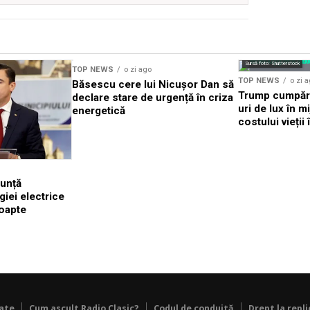
Sursă foto: Shutterstock
TOP NEWS
o zi ago
TOP NEWS
o zi 
Băsescu cere lui Nicușor Dan să
Trump cumpără
declare stare de urgență în criza
uri de lux în m
energetică
costului vieții
nunță
giei electrice
noapte
tate
Cum ascult Radio Clasic?
Codul de conduită
Drept la repli