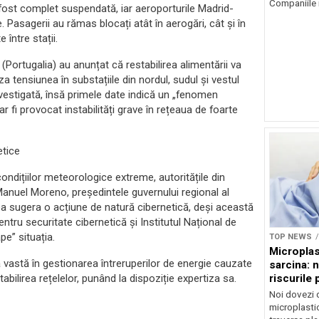
Companiile 
a fost complet suspendată, iar aeroporturile Madrid-
Pasagerii au rămas blocați atât în aerogări, cât și în
între stații.
 (Portugalia) au anunțat că restabilirea alimentării va
za tensiunea în substațiile din nordul, sudul și vestul
nvestigată, însă primele date indică un „fenomen
r fi provocat instabilități grave în rețeaua de foarte
etice
ondițiilor meteorologice extreme, autoritățile din
Manuel Moreno, președintele guvernului regional al
a sugera o acțiune de natură cibernetică, deși această
ntru securitate cibernetică și Institutul Național de
e” situația.
TOP NEWS
Microplas
ă vastă în gestionarea întreruperilor de energie cauzate
sarcina: 
riscurile 
tabilirea rețelelor, punând la dispoziție expertiza sa.
Noi dovezi 
microplastic