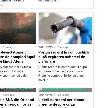
centa și modifica
migranților din...
..
13 ore ago
TOP NEWS
13 ore ago
e devastatoare din
Prețuri record la combustibili
ute de pompieri luptă
după expirarea schemei de
le lângă Atena
plafonare
evastatoare din Grecia:
Prețuri record la combustibili după
ieri mobilizați în
expirarea schemei de plafonare
tenei Incendiile de
Prețurile combustibililor au atins
niveluri...
rstock
14 ore ago
TOP NEWS
15 ore ago
e SUA din Orientul
Liderii europeni cer discuții
cer americanilor să
urgente despre criza