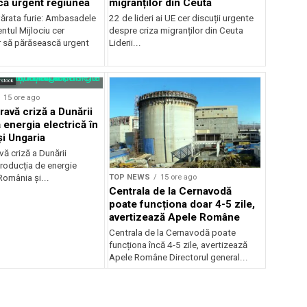
ă urgent regiunea
migranților din Ceuta
ărata furie: Ambasadele
22 de lideri ai UE cer discuții urgente
ntul Mijlociu cer
despre criza migranților din Ceuta
r să părăsească urgent
Liderii...
rstock
15 ore ago
ravă criză a Dunării
 energia electrică în
i Ungaria
ă criză a Dunării
roducția de energie
TOP NEWS
15 ore ago
 România și...
Centrala de la Cernavodă
poate funcționa doar 4-5 zile,
avertizează Apele Române
Centrala de la Cernavodă poate
funcționa încă 4-5 zile, avertizează
Apele Române Directorul general...