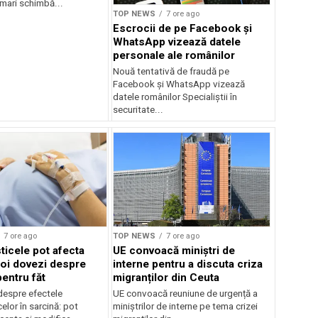
mari schimbă...
TOP NEWS
7 ore ago
Escrocii de pe Facebook și
WhatsApp vizează datele
personale ale românilor
Nouă tentativă de fraudă pe
Facebook și WhatsApp vizează
datele românilor Specialiștii în
securitate...
7 ore ago
TOP NEWS
7 ore ago
ticele pot afecta
UE convoacă miniștri de
noi dovezi despre
interne pentru a discuta criza
pentru făt
migranților din Ceuta
despre efectele
UE convoacă reuniune de urgență a
elor în sarcină: pot
miniștrilor de interne pe tema crizei