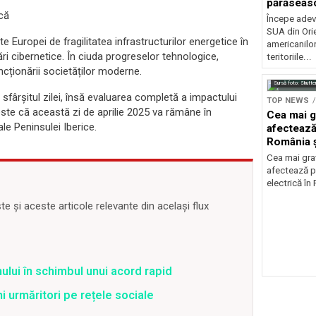
părăseasc
ică
Începe adev
SUA din Orie
 Europei de fragilitatea infrastructurilor energetice în
americanilo
 cibernetice. În ciuda progreselor tehnologice,
teritoriile...
uncționării societăților moderne.
Sursă foto: Shutte
sfârșitul zilei, însă evaluarea completă a impactului
TOP NEWS
ste că această zi de aprilie 2025 va rămâne în
Cea mai g
le Peninsulei Iberice.
afectează
România ș
Cea mai grav
afectează p
electrică în
 și aceste articole relevante din același flux
ului în schimbul unui acord rapid
ni urmăritori pe rețele sociale