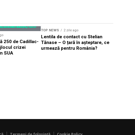
TOP NEWS
2 zile ago
TOP NEWS
ago
Lentila de contact cu Stelian
PNL acuză
 250 de Cadillac-
Tănase – O țară în așteptare, ce
politice 
ijlocul crizei
urmează pentru România?
Hotărâril
 în SUA
că
Termeni de folosință
Cookie Policy