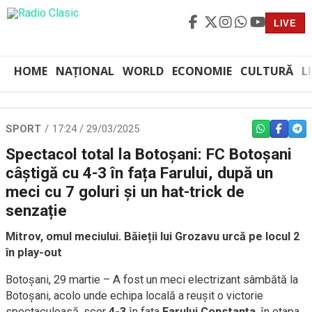
LIVE
HOME
NAȚIONAL
WORLD
ECONOMIE
CULTURĂ
L
SPORT
17:24 / 29/03/2025
WHATSAPP
FACEBO
TEL
Spectacol total la Botoșani: FC Botoșani
câștigă cu 4-3 în fața Farului, după un
meci cu 7 goluri și un hat-trick de
senzație
Mitrov, omul meciului. Băieții lui Grozavu urcă pe locul 2
în play-out
Botoșani, 29 martie – A fost un meci electrizant sâmbătă la
Botoșani, acolo unde echipa locală a reușit o victorie
spectaculoasă, scor
4-3
în fața
Farului Constanța
, în etapa