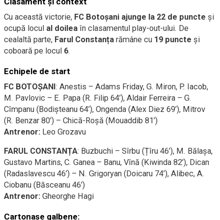
Clasament și context
Cu această victorie,
FC Botoșani ajunge la 22 de puncte
și
ocupă locul
al doilea
în clasamentul play-out-ului. De
cealaltă parte,
Farul Constanța
rămâne cu
19 puncte
și
coboară pe locul
6
.
Echipele de start
FC BOTOȘANI
: Anestis – Adams Friday, G. Miron, P. Iacob,
M. Pavlovic – E. Papa (R. Filip 64’), Aldair Ferreira – G.
Cîmpanu (Bodișteanu 64’), Ongenda (Alex Diez 69’), Mitrov
(R. Benzar 80’) – Chică-Roșă (Mouaddib 81’)
Antrenor:
Leo Grozavu
FARUL CONSTANȚA
: Buzbuchi – Sîrbu (Țîru 46’), M. Bălașa,
Gustavo Martins, C. Ganea – Banu, Vînă (Kiwinda 82’), Dican
(Radaslavescu 46’) – N. Grigoryan (Doicaru 74’), Alibec, A.
Ciobanu (Băsceanu 46’)
Antrenor:
Gheorghe Hagi
Cartonașe galbene: