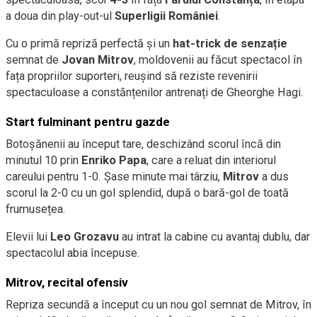
a doua din play-out-ul
Superligii României
.
Cu o primă repriză perfectă și un
hat-trick de senzație
semnat de
Jovan Mitrov
, moldovenii au făcut spectacol în
fața propriilor suporteri, reușind să reziste revenirii
spectaculoase a constănțenilor antrenați de Gheorghe Hagi.
Start fulminant pentru gazde
Botoșănenii au început tare, deschizând scorul încă din
minutul 10 prin
Enriko Papa
, care a reluat din interiorul
careului pentru 1-0. Șase minute mai târziu,
Mitrov
a dus
scorul la 2-0 cu un gol splendid, după o bară-gol de toată
frumusețea.
Elevii lui
Leo Grozavu
au intrat la cabine cu avantaj dublu, dar
spectacolul abia începuse.
Mitrov, recital ofensiv
Repriza secundă a început cu un nou gol semnat de Mitrov, în