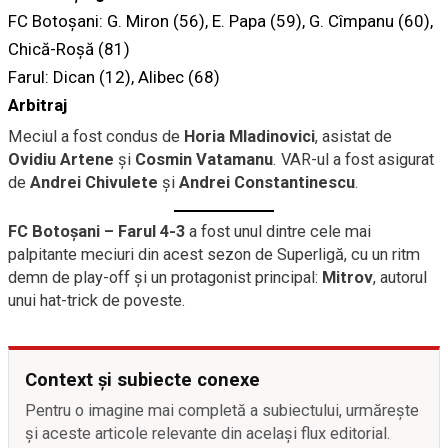
FC Botoșani: G. Miron (56), E. Papa (59), G. Cîmpanu (60),
Chică-Roșă (81)
Farul: Dican (12), Alibec (68)
Arbitraj
Meciul a fost condus de
Horia Mladinovici
, asistat de
Ovidiu Artene
și
Cosmin Vatamanu
. VAR-ul a fost asigurat
de
Andrei Chivulete
și
Andrei Constantinescu
.
FC Botoșani – Farul 4-3
a fost unul dintre cele mai
palpitante meciuri din acest sezon de Superligă, cu un ritm
demn de play-off și un protagonist principal:
Mitrov
, autorul
unui hat-trick de poveste.
Context și subiecte conexe
Pentru o imagine mai completă a subiectului, urmărește
și aceste articole relevante din același flux editorial.