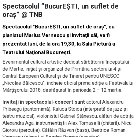
Spectacolul ”BucurEŞTI, un suflet de
oraş” @ TNB
Spectacolul ”BucurEŞTI, un suflet de oraş”, cu
pianistul Marius Vernescu şi invitaţii săi, va fi
prezentat luni, de la ora 19,30, la Sala Pictură a
Teatrului Naţional Bucureşti.
Evenimentul cultural artistic dedicat sărbătoririi începutului
de Martie, iniţiat şi organizat de Primăria sectorului 4 şi
Centrul European Cultural şi de Tineret pentru UNESCO
„Nicolae Bălcescu”, încheie oficial prima ediţie a Festivalului
Mărţişorului 2018, desfăşurat în perioada 2 – 12 martie.
Invitaţi în spectacolul-concert sunt
actorul Alexandru
Pribeagu (pantomimă), Raluca Stoica (interpretă de jazz şi
teatru muzical), violonistul Gabriel Stănescu, alături de actriţa
Alexandra Aga, instrumentiştii Alex Tomaselli (chitară), Nicu
Gioroiu (percuţie), Cătălin Răzvan (bass), Beatrice Roman