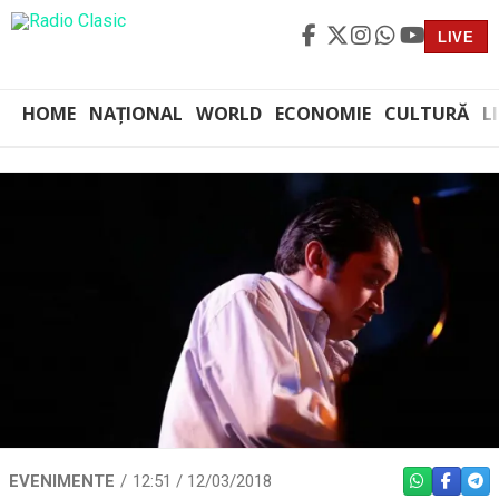
LIVE
HOME
NAȚIONAL
WORLD
ECONOMIE
CULTURĂ
L
EVENIMENTE
12:51 / 12/03/2018
WHATSAPP
FACEBO
TEL