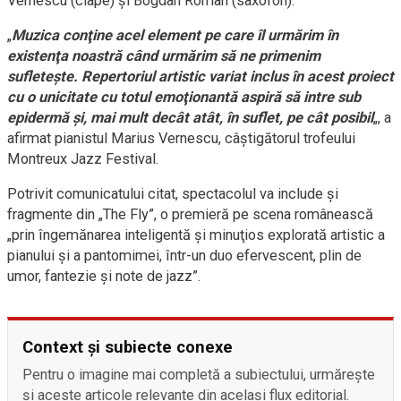
Vernescu (clape) şi Bogdan Roman (saxofon).
„
Muzica conţine acel element pe care îl urmărim în
existenţa noastră când urmărim să ne primenim
sufleteşte. Repertoriul artistic variat inclus în acest proiect
cu o unicitate cu totul emoţionantă aspiră să intre sub
epidermă şi, mai mult decât atât, în suflet, pe cât posibil
„, a
afirmat pianistul Marius Vernescu, câştigătorul trofeului
Montreux Jazz Festival.
Potrivit comunicatului citat, spectacolul va include şi
fragmente din „The Fly”, o premieră pe scena românească
„prin îngemănarea inteligentă şi minuţios explorată artistic a
pianului şi a pantomimei, într-un duo efervescent, plin de
umor, fantezie şi note de jazz”.
Context și subiecte conexe
Pentru o imagine mai completă a subiectului, urmărește
și aceste articole relevante din același flux editorial.