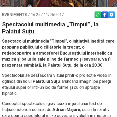
EVENIMENTE
16:25 / 11/05/2017
WHATSAPP
FACEBO
TEL
Spectacolul multimedia „Timpul”, la
Palatul Suțu
Spectacolul multimedia "Timpul", o inițiativă inedită care
propune publicului o călătorie în trecut, o
redescoperire a atmosferei Bucureștiului interbelic cu
muzica și balurile sale pline de farmec și savoare, va fi
prezentat sâmbătă, la Palatul Suțu, de la ora 20,30.
Spectacolul se desfășoară vizual printr-o proiecție video în
oglinda din holul
Palatului Suțu
, aruncând imagini pe pereții
etajului superior într-un joc de forme și culori aproape
hipnotic.
Conceptul spectacolului gravitează în jurul unui text de
ficțiune istorică semnat de
Adrian Majuru
, cu un fir narativ
care poartă spectatorul într-o poveste învăluită în mister și