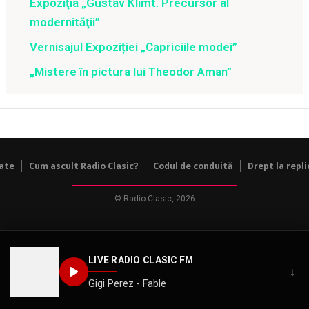
Expoziţia „Gustav Klimt. Precursor al
modernităţii”
Vernisajul Expoziției „Capriciile modei”
„Mistere în pictura lui Theodor Aman”
tate
Cum ascult Radio Clasic?
Codul de conduită
Drept la repli
© Radio Clasic, 2026
LIVE RADIO CLASIC FM
↓
Gigi Perez - Fable