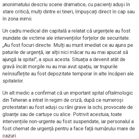
anonimatului descriu scene dramatice, cu pacienți aduși în
stare critică, mulți dintre ei tineri, împușcați direct în cap sau
în zona inimii.
Un cadru medical din capitală a relatat că urgențele au fost
inundate de victime ale intervențiilor forțelor de securitate.
„Au fost focuri directe. Mulți au murit imediat ce au ajuns pe
paturile de urgență, iar alții nici măcar nu au mai apucat să
ajungă la spital”, a spus acesta. Situația a devenit atât de
gravă încât morgile nu au mai avut spațiu, iar trupurile
neînsuflețite au fost depozitate temporar în alte încăperi ale
spitalelor.
Un alt medic a confirmat că un important spital oftalmologic
din Teheran a intrat în regim de criză, după ce numeroși
protestatari au fost aduși cu răni grave la ochi, provocate de
gloanțe sau de cartușe cu alice. Potrivit acestuia, toate
intervențiile non-urgente au fost suspendate, iar personalul a
fost chemat de urgență pentru a face față numărului mare de
cazuri.