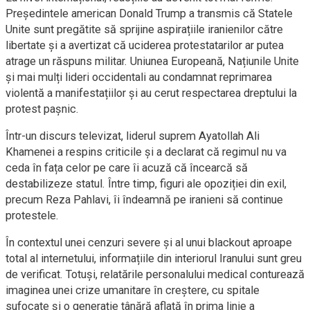
Președintele american Donald Trump a transmis că Statele
Unite sunt pregătite să sprijine aspirațiile iranienilor către
libertate și a avertizat că uciderea protestatarilor ar putea
atrage un răspuns militar. Uniunea Europeană, Națiunile Unite
și mai mulți lideri occidentali au condamnat reprimarea
violentă a manifestațiilor și au cerut respectarea dreptului la
protest pașnic.
Într-un discurs televizat, liderul suprem Ayatollah Ali
Khamenei a respins criticile și a declarat că regimul nu va
ceda în fața celor pe care îi acuză că încearcă să
destabilizeze statul. Între timp, figuri ale opoziției din exil,
precum Reza Pahlavi, îi îndeamnă pe iranieni să continue
protestele.
În contextul unei cenzuri severe și al unui blackout aproape
total al internetului, informațiile din interiorul Iranului sunt greu
de verificat. Totuși, relatările personalului medical conturează
imaginea unei crize umanitare în creștere, cu spitale
sufocate și o generație tânără aflată în prima linie a