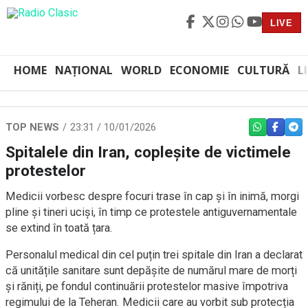
LIVE
HOME
NAȚIONAL
WORLD
ECONOMIE
CULTURĂ
L
TOP NEWS
23:31 / 10/01/2026
WHATSAPP
FACEBO
TEL
Spitalele din Iran, copleșite de victimele
protestelor
Medicii vorbesc despre focuri trase în cap și în inimă, morgi
pline și tineri uciși, în timp ce protestele antiguvernamentale
se extind în toată țara.
Personalul medical din cel puțin trei spitale din Iran a declarat
că unitățile sanitare sunt depășite de numărul mare de morți
și răniți, pe fondul continuării protestelor masive împotriva
regimului de la Teheran. Medicii care au vorbit sub protecția