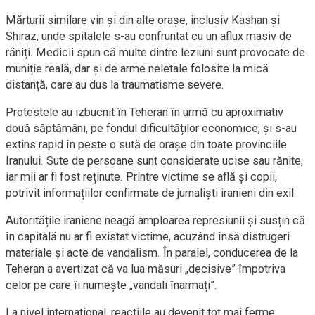
Mărturii similare vin și din alte orașe, inclusiv Kashan și
Shiraz, unde spitalele s-au confruntat cu un aflux masiv de
răniți. Medicii spun că multe dintre leziuni sunt provocate de
muniție reală, dar și de arme neletale folosite la mică
distanță, care au dus la traumatisme severe.
Protestele au izbucnit în Teheran în urmă cu aproximativ
două săptămâni, pe fondul dificultăților economice, și s-au
extins rapid în peste o sută de orașe din toate provinciile
Iranului. Sute de persoane sunt considerate ucise sau rănite,
iar mii ar fi fost reținute. Printre victime se află și copii,
potrivit informațiilor confirmate de jurnaliști iranieni din exil.
Autoritățile iraniene neagă amploarea represiunii și susțin că
în capitală nu ar fi existat victime, acuzând însă distrugeri
materiale și acte de vandalism. În paralel, conducerea de la
Teheran a avertizat că va lua măsuri „decisive” împotriva
celor pe care îi numește „vandali înarmați”.
La nivel internațional, reacțiile au devenit tot mai ferme.