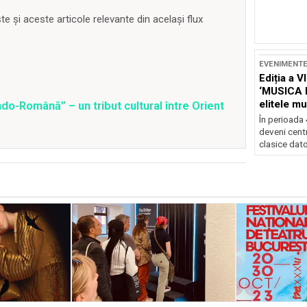
 și aceste articole relevante din același flux
EVENIMENT
Ediția a V
‘MUSICA 
elitele mu
o-Română” – un tribut cultural între Orient
Brașov
În perioada
deveni centr
clasice dator