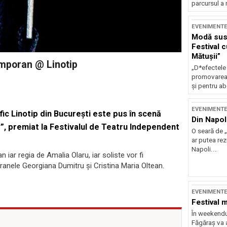
parcursul a 
EVENIMENT
Modă sust
Festival 
Mătușii”
emporan @ Linotip
„D*efectele
promovarea 
și pentru ab
EVENIMENT
ic Linotip din Bucureşti este pus în scenă
Din Napol
, premiat la Festivalul de Teatru Independent
O seară de „
ar putea re
Napoli...
ar regia de Amalia Olaru, iar soliste vor fi
nele Georgiana Dumitru şi Cristina Maria Oltean.
EVENIMENT
Festival 
În weekendu
Făgăraș va a