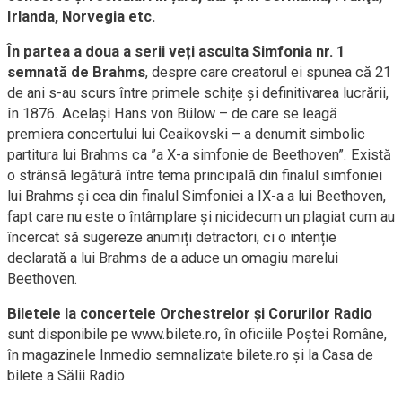
Irlanda, Norvegia etc.
În partea a doua a serii veți asculta Simfonia nr. 1
semnată de Brahms
, despre care creatorul ei spunea că 21
de ani s-au scurs între primele schițe și definitivarea lucrării,
în 1876. Același Hans von Bülow – de care se leagă
premiera concertului lui Ceaikovski – a denumit simbolic
partitura lui Brahms ca ”a X-a simfonie de Beethoven”. Există
o strânsă legătură între tema principală din finalul simfoniei
lui Brahms și cea din finalul Simfoniei a IX-a a lui Beethoven,
fapt care nu este o întâmplare și nicidecum un plagiat cum au
încercat să sugereze anumiți detractori, ci o intenție
declarată a lui Brahms de a aduce un omagiu marelui
Beethoven.
Biletele la concertele Orchestrelor şi Corurilor Radio
sunt disponibile pe www.bilete.ro, în oficiile Poştei Române,
în magazinele Inmedio semnalizate bilete.ro şi la Casa de
bilete a Sălii Radio