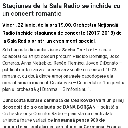
Stagiunea de la Sala Radio se închide cu
un concert romantic
Vineri, 22 iunie, de la ora 19.00, Orchestra Națională
Radio închide stagiunea de concerte (2017-2018) de
la Sala Radio printr-un eveniment special.
Sub bagheta dirijorului vienez
Sacha Goetzel
– care a
colaborat cu artiști celebri precum Plácido Domingo, José
Carreras, Anna Netrebko, Renée Fleming, Joyce DiDonato –
publicul meloman are ocazia sa asculte un concert 100%
romantic, cu două dintre emoționantele capodopere ale
romantismului muzical: Ceaikovski – Concertul nr. 1 în pentru
pian şi orchestră și Brahms – Simfonia nr. 1.
Cunoscuta lucrare semnată de Ceaikovski va fi un prilej
deosebit de a o aplauda pe DANA BORȘAN
– solistă a
Orchestrelor și Corurilor Radio – pianistă cu o activitate
artistică foarte variată ce
înseamnă peste 900 de
concerte şi recitaluri în țară, dar și în Germania, Franţa,