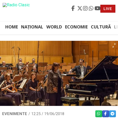
LIVE
HOME
NAȚIONAL
WORLD
ECONOMIE
CULTURĂ
L
EVENIMENTE
12:25 / 19/06/2018
WHATSAPP
FACEBO
TEL