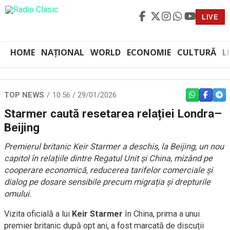
LIVE
HOME
NAȚIONAL
WORLD
ECONOMIE
CULTURĂ
L
TOP NEWS
10:56 / 29/01/2026
WHATSAPP
FACEBO
TEL
Starmer caută resetarea relației Londra–
Beijing
Premierul britanic Keir Starmer a deschis, la Beijing, un nou
capitol în relațiile dintre Regatul Unit și China, mizând pe
cooperare economică, reducerea tarifelor comerciale și
dialog pe dosare sensibile precum migrația și drepturile
omului.
Vizita oficială a lui
Keir Starmer
în China, prima a unui
premier britanic după opt ani, a fost marcată de discuții