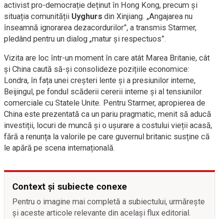
activist pro-democrație deținut în Hong Kong, precum și
situația comunității
Uyghurs
din Xinjiang. „Angajarea nu
înseamnă ignorarea dezacordurilor”, a transmis Starmer,
pledând pentru un dialog „matur și respectuos”.
Vizita are loc într-un moment în care atât Marea Britanie, cât
și China caută să-și consolideze pozițiile economice:
Londra, în fața unei creșteri lente și a presiunilor interne,
Beijingul, pe fondul scăderii cererii interne și al tensiunilor
comerciale cu Statele Unite. Pentru Starmer, apropierea de
China este prezentată ca un pariu pragmatic, menit să aducă
investiții, locuri de muncă și o ușurare a costului vieții acasă,
fără a renunța la valorile pe care guvernul britanic susține că
le apără pe scena internațională.
Context și subiecte conexe
Pentru o imagine mai completă a subiectului, urmărește
și aceste articole relevante din același flux editorial.