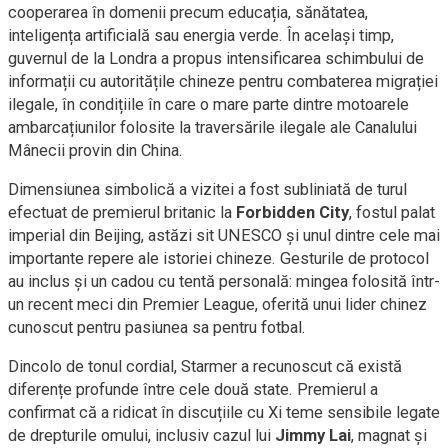
cooperarea în domenii precum educația, sănătatea,
inteligența artificială sau energia verde. În același timp,
guvernul de la Londra a propus intensificarea schimbului de
informații cu autoritățile chineze pentru combaterea migrației
ilegale, în condițiile în care o mare parte dintre motoarele
ambarcațiunilor folosite la traversările ilegale ale Canalului
Mânecii provin din China.
Dimensiunea simbolică a vizitei a fost subliniată de turul
efectuat de premierul britanic la
Forbidden City
, fostul palat
imperial din Beijing, astăzi sit UNESCO și unul dintre cele mai
importante repere ale istoriei chineze. Gesturile de protocol
au inclus și un cadou cu tentă personală: mingea folosită într-
un recent meci din Premier League, oferită unui lider chinez
cunoscut pentru pasiunea sa pentru fotbal.
Dincolo de tonul cordial, Starmer a recunoscut că există
diferențe profunde între cele două state. Premierul a
confirmat că a ridicat în discuțiile cu Xi teme sensibile legate
de drepturile omului, inclusiv cazul lui
Jimmy Lai
, magnat și