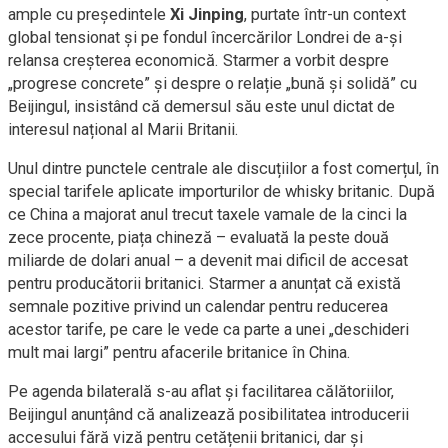
ample cu președintele
Xi Jinping
, purtate într-un context
global tensionat și pe fondul încercărilor Londrei de a-și
relansa creșterea economică. Starmer a vorbit despre
„progrese concrete” și despre o relație „bună și solidă” cu
Beijingul, insistând că demersul său este unul dictat de
interesul național al Marii Britanii.
Unul dintre punctele centrale ale discuțiilor a fost comerțul, în
special tarifele aplicate importurilor de whisky britanic. După
ce China a majorat anul trecut taxele vamale de la cinci la
zece procente, piața chineză – evaluată la peste două
miliarde de dolari anual – a devenit mai dificil de accesat
pentru producătorii britanici. Starmer a anunțat că există
semnale pozitive privind un calendar pentru reducerea
acestor tarife, pe care le vede ca parte a unei „deschideri
mult mai largi” pentru afacerile britanice în China.
Pe agenda bilaterală s-au aflat și facilitarea călătoriilor,
Beijingul anunțând că analizează posibilitatea introducerii
accesului fără viză pentru cetățenii britanici, dar și