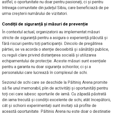
astfel, o oportunitate nu doar pentru pasionați, ci și pentru
întreaga comunitate din județul Sibiu, care beneficiază de pe
urma creșterii numărului de vizitatori.
Condiții de siguranță și măsuri de prevenție
În contextul actual, organizatorii au implementat măsuri
stricte de siguranță pentru a asigura o experiență plăcută și
fără riscuri pentru toți participanții. Dincolo de pregătirea
pârtiei, se va acorda o atenție deosebită și sănătății publice,
cu reguli clare privind distanțarea socială și utilizarea
echipamentului de protecție. Aceste măsuri sunt esențiale
pentru a garanta nu doar siguranța schiorilor, ci și a
personalului care lucrează în complexul de schi.
Sezonul de schi care se deschide la Păltiniș Arena promite
să fie unul memorabil, plin de activități și oportunități pentru
toți cei care iubesc sporturile de iarnă. Cu zăpadă păstrată
din iarna trecută și condiții excelente de schi, atât începătorii,
cât și schiorii experimentați sunt invitați să profite de
această oportunitate. Păltiniș Arena nu este doar o destinație