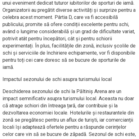
unui eveniment dedicat tuturor iubitorilor de sporturi de iarnă.
Organizatorii au pregătit diverse activități și surprize pentru a
celebra acest moment. Pârtia D, care va fi accesibilă
publicului, promite să ofere condiții excelente pentru schi,
având o lungime considerabilă și un grad de dificultate variat,
potrivit atât pentru începători, cât și pentru schiorii
experimentați. În plus, facilitățile din zonă, inclusiv școlile de
schi și serviciile de închiriere echipamente, vor fi disponibile
pentru toți cei care doresc să se bucure de sporturile de
iarnă.
Impactul sezonului de schi asupra turismului local
Deschiderea sezonului de schi la Păltiniș Arena are un
impact semnificativ asupra turismului local. Aceasta nu doar
că atrage schiori din întreaga țară, dar contribuie și la
dezvoltarea economiei locale. Hotelurile și restaurantele din
zonă se pregătesc pentru un aflux de turiști, iar comercianții
locali își adaptează ofertele pentru a răspunde cerințelor
celor care vin să se bucure de zăpadă. Sezonul de schi este,