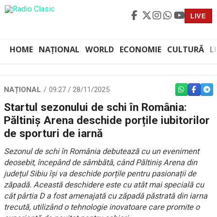
LIVE
HOME
NAȚIONAL
WORLD
ECONOMIE
CULTURĂ
L
NAȚIONAL
09:27 / 28/11/2025
WHATSAPP
FACEBO
TEL
Startul sezonului de schi în România:
Păltiniș Arena deschide porțile iubitorilor
de sporturi de iarnă
Sezonul de schi în România debutează cu un eveniment
deosebit, începând de sâmbătă, când Păltiniș Arena din
județul Sibiu își va deschide porțile pentru pasionații de
zăpadă. Această deschidere este cu atât mai specială cu
cât pârtia D a fost amenajată cu zăpadă păstrată din iarna
trecută, utilizând o tehnologie inovatoare care promite o