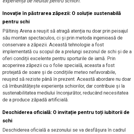
experiență de neuitat pentru schiori.
Inovație în păstrarea zăpezii: O soluție sustenabilă
pentru schi
Păltiniș Arena a reușit să atragă atenția nu doar prin peisajul
său montan spectaculos, ci și prin metoda ingenioasă de
conservare a zăpezii. Această tehnologie a fost
implementată cu scopul de a prelungi sezonul de schi și de a
oferi condiții excelente pentru sporturile de iarnă. Prin
acoperirea zăpezii cu o folie specială, aceasta a fost
protejată de soare și de condițiile meteo nefavorabile,
reușind să reziste până în prezent. Această abordare nu doar
că îmbunătățește experiența schiorilor, dar contribuie și la
sustenabilitatea mediului înconjurător, reducând necesitatea
de a produce zăpadă artificială.
Deschiderea oficială: O invitație pentru toți iubitorii de
schi
Deschiderea oficială a sezonului se va desfășura în cadrul