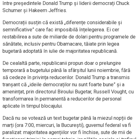
între președintele Donald Trump și liderii democrați Chuck
Schumer și Hakeem Jeffries.
Democrații susțin că există „diferențe considerabile și
semnificative” care fac imposibilă înțelegerea. Ei cer
restabilirea a sute de miliarde de dolari pentru programele de
sănătate, inclusiv pentru Obamacare, tăiate prin legea
bugetară adoptată în iulie de majoritatea republicană.
De cealaltă parte, republicanii propun doar o prelungire
temporară a bugetului până la sfârșitul lunii noiembrie, fără
să cedeze în privința reducerilor. Donald Trump a transmis
tranșant că „ideile democraților nu sunt foarte bune” și a
amenințat, prin directorul Biroului Bugetar, Russell Vought, cu
transformarea în permanentă a reducerilor de personal
aplicate în timpul blocajului.
Dacă nu se votează un text bugetar până la miezul nopții de
marți (ora 7:00, miercuri, la București), guvernul federal va fi
paralizat: majoritatea agențiilor vor fi închise, sute de mii de