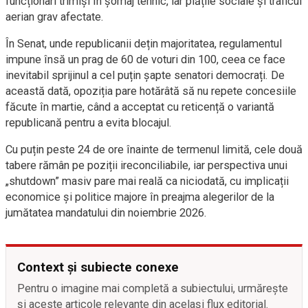
funcționari trimiși în șomaj tehnic, iar plățile sociale și traficul
aerian grav afectate.
În Senat, unde republicanii dețin majoritatea, regulamentul
impune însă un prag de 60 de voturi din 100, ceea ce face
inevitabil sprijinul a cel puțin șapte senatori democrați. De
această dată, opoziția pare hotărâtă să nu repete concesiile
făcute în martie, când a acceptat cu reticență o variantă
republicană pentru a evita blocajul.
Cu puțin peste 24 de ore înainte de termenul limită, cele două
tabere rămân pe poziții ireconciliabile, iar perspectiva unui
„shutdown” masiv pare mai reală ca niciodată, cu implicații
economice și politice majore în preajma alegerilor de la
jumătatea mandatului din noiembrie 2026.
Context și subiecte conexe
Pentru o imagine mai completă a subiectului, urmărește
și aceste articole relevante din același flux editorial.