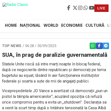
LIVE
HOME
NAȚIONAL
WORLD
ECONOMIE
CULTURĂ
L
TOP NEWS
06:28 / 30/09/2025
WHATSAPP
FACEBO
TEL
SUA, în prag de paralizie guvernamentală
Statele Unite riscă să intre marți noapte în blocaj federal,
după ce negocierile dintre republicani și democrați pe tema
bugetului au eșuat, lăsând în aer funcționarea instituțiilor
federale și soarta a sute de mii de angajați publici.
Vicepreședintele JD Vance a avertizat că democrații „pun un
pistol la tâmpla americanilor”, acuzând opoziția că refuză
orice compromis pentru a evita un „shutdown”. Declarația sa
a venit la scurt timp după o întâlnire tensionată la Casa Albă