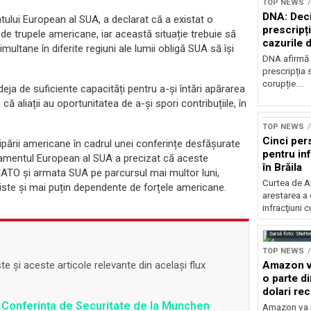
TOP NEWS
DNA: Deci
ui European al SUA, a declarat că a existat o
prescripți
 trupele americane, iar această situație trebuie să
cazurile 
ultane în diferite regiuni ale lumii obligă SUA să își
DNA afirmă 
prescripția s
corupție...
eja de suficiente capacități pentru a-și întări apărarea
că aliații au oportunitatea de a-și spori contribuțiile, în
TOP NEWS
Cinci per
ipării americane în cadrul unei conferințe desfășurate
pentru inf
damentul European al SUA a precizat că aceste
în Brăila
NATO și armata SUA pe parcursul mai multor luni,
Curtea de A
iste și mai puțin dependente de forțele americane.
arestarea a
infracţiuni c
Sursă foto: Shutte
TOP NEWS
Amazon va
 și aceste articole relevante din același flux
o parte d
dolari rec
vamale
 Conferința de Securitate de la Munchen
Amazon va r