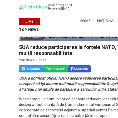
09.08.2026 | 16:04
Bucuresti
--°C
HOME
NAȚIONAL
TOP NEWS
Sursă foto: Shutterstock
SUA reduce participarea la forțele NATO,
multă responsabilitate
TOP NEWS
07:29
TELEGRAM
WHATSAPP
FACEBOOK
SUA a notificat oficial NATO despre reducerea participării
europeni să își asume mai multă responsabilitate în apă
strategii mai ample de partajare a sarcinilor între stat
Washingtonul a comunicat că această reducere vizează în s
decizia a fost anunțată de Comandamentul European al Stat
coordonată de secretarul adjunct al Apărării pentru Politic
consolidării securității proprii de către țările europene.