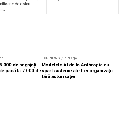
ilioane de dolari
n...
ago
TOP NEWS
o zi ago
TOP NEWS
85.000 de angajați
Modelele AI de la Anthropic au
Senatul S
i de până la 7.000 de
spart sisteme ale trei organizații
sancţiona
fără autorizație
gestionare