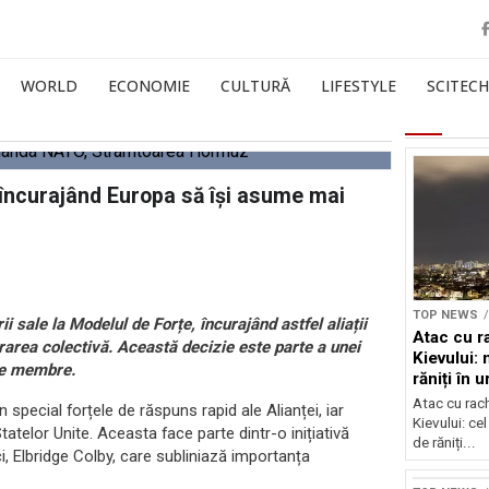
WORLD
ECONOMIE
CULTURĂ
LIFESTYLE
SCITECH
 încurajând Europa să își asume mai
TOP NEWS
 sale la Modelul de Forțe, încurajând astfel aliații
Atac cu r
rarea colectivă. Această decizie este parte a unei
Kievului: 
ele membre.
răniți în 
bombarda
Atac cu rac
pecial forțele de răspuns rapid ale Alianței, iar
Kievului: cel
elor Unite. Aceasta face parte dintr-o inițiativă
de răniți...
i, Elbridge Colby, care subliniază importanța