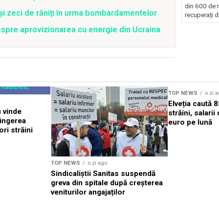
din 600 de m
 și zeci de răniți în urma bombardamentelor
recuperați di
spre aprovizionarea cu energie din Ucraina
TOP NEWS
o zi 
Elveția caută 
u vinde
străini, salari
pingerea
euro pe lună
ori străini
TOP NEWS
o zi ago
Sindicaliștii Sanitas suspendă
greva din spitale după creșterea
veniturilor angajaților