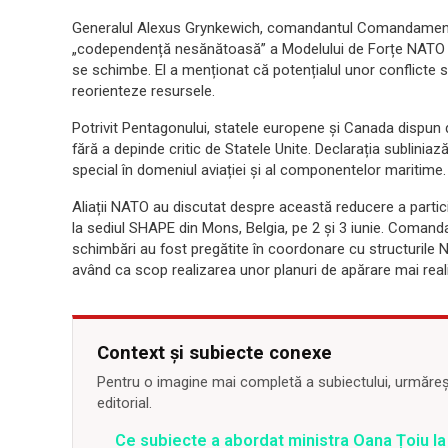
Generalul Alexus Grynkewich, comandantul Comandamentul
„codependență nesănătoasă” a Modelului de Forțe NATO de
se schimbe. El a menționat că potențialul unor conflicte sim
reorienteze resursele.
Potrivit Pentagonului, statele europene și Canada dispun d
fără a depinde critic de Statele Unite. Declarația subliniază 
special în domeniul aviației și al componentelor maritime.
Aliații NATO au discutat despre această reducere a partic
la sediul SHAPE din Mons, Belgia, pe 2 și 3 iunie. Coman
schimbări au fost pregătite în coordonare cu structurile 
având ca scop realizarea unor planuri de apărare mai real
Context și subiecte conexe
Pentru o imagine mai completă a subiectului, urmărește
editorial.
Ce subiecte a abordat ministra Oana Țoiu la