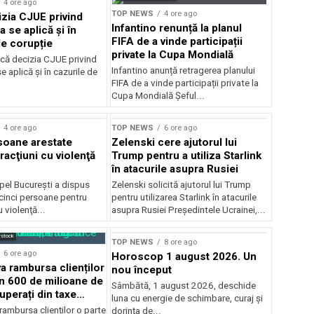
4 ore ago
TOP NEWS
4 ore ago
zia CJUE privind
Infantino renunță la planul
a se aplică și în
FIFA de a vinde participații
de corupție
private la Cupa Mondială
că decizia CJUE privind
Infantino anunță retragerea planului
e aplică și în cazurile de
FIFA de a vinde participații private la
Cupa Mondială Șeful...
4 ore ago
TOP NEWS
6 ore ago
soane arestate
Zelenski cere ajutorul lui
racţiuni cu violenţă
Trump pentru a utiliza Starlink
în atacurile asupra Rusiei
pel Bucureşti a dispus
Zelenski solicită ajutorul lui Trump
 cinci persoane pentru
pentru utilizarea Starlink în atacurile
u violenţă...
asupra Rusiei Președintele Ucrainei,...
rstock
TOP NEWS
8 ore ago
6 ore ago
Horoscop 1 august 2026. Un
 rambursa clienților
nou început
in 600 de milioane de
Sâmbătă, 1 august 2026, deschide
uperați din taxe
luna cu energie de schimbare, curaj și
ambursa clienților o parte
dorința de...