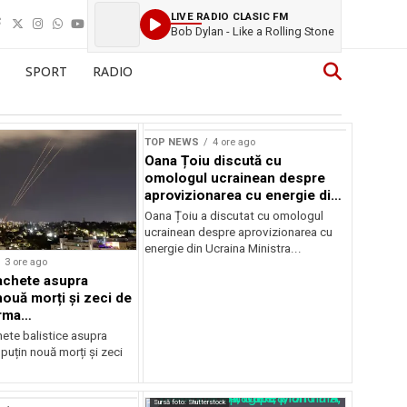
LIVE RADIO CLASIC FM
Bob Dylan - Like a Rolling Stone
SPORT
RADIO
TOP NEWS
4 ore ago
Oana Țoiu discută cu
omologul ucrainean despre
aprovizionarea cu energie din
Ucraina
Oana Țoiu a discutat cu omologul
ucrainean despre aprovizionarea cu
energie din Ucraina Ministra...
3 ore ago
achete asupra
nouă morți și zeci de
urma
mentelor
hete balistice asupra
 puțin nouă morți și zeci
Sursă foto: Shutterstock