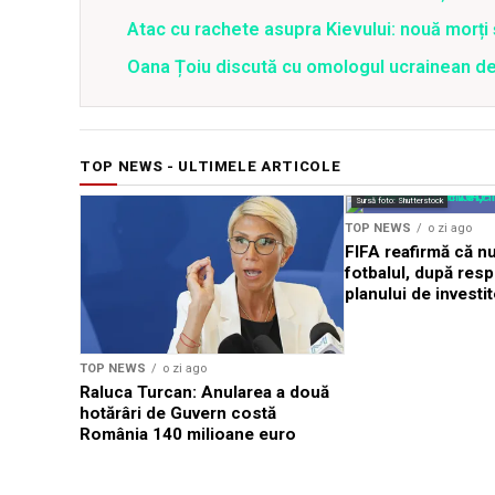
Atac cu rachete asupra Kievului: nouă morți
Oana Țoiu discută cu omologul ucrainean de
TOP NEWS - ULTIMELE ARTICOLE
Sursă foto: Shutterstock
TOP NEWS
o zi ago
FIFA reafirmă că n
fotbalul, după res
planului de investit
TOP NEWS
o zi ago
Raluca Turcan: Anularea a două
hotărâri de Guvern costă
România 140 milioane euro