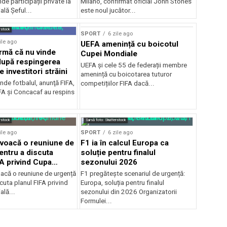
de participații private la
Milano, confirmat oficial John Stones
lă Șeful...
este noul jucător...
rstock
SPORT
6 zile ago
ile ago
UEFA amenință cu boicotul
irmă că nu vinde
Cupei Mondiale
 după respingerea
UEFA și cele 55 de federații membre
e investitori străini
amenință cu boicotarea tuturor
nde fotbalul, anunţă FIFA,
competițiilor FIFA dacă...
A şi Concacaf au respins
rstock
Sursă foto: Shutterstock
ile ago
SPORT
6 zile ago
voacă o reuniune de
F1 ia în calcul Europa ca
entru a discuta
soluție pentru finalul
FA privind Cupa
sezonului 2026
că o reuniune de urgență
F1 pregătește scenariul de urgență:
cuta planul FIFA privind
Europa, soluția pentru finalul
lă...
sezonului din 2026 Organizatorii
Formulei...