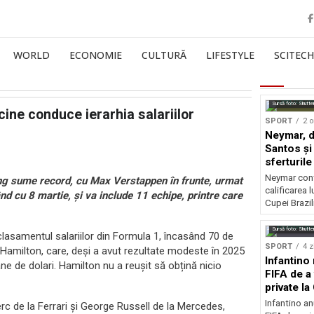
WORLD
ECONOMIE
CULTURĂ
LIFESTYLE
SCITECH
Sursă foto: Shutte
cine conduce ierarhia salariilor
SPORT
2 o
Neymar, de
Santos și 
sferturile
Neymar contr
ting sume record, cu Max Verstappen în frunte, urmat
calificarea l
d cu 8 martie, și va include 11 echipe, printre care
Cupei Brazil
Sursă foto: Shutte
lasamentul salariilor din Formula 1, încasând 70 de
SPORT
4 z
Hamilton, care, deși a avut rezultate modeste în 2025
Infantino 
ne de dolari. Hamilton nu a reușit să obțină nicio
FIFA de a 
private l
Infantino an
clerc de la Ferrari și George Russell de la Mercedes,