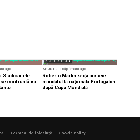
Sursă foto: Shutterstock
SPORT
4 s
âni ago
SPORT
4 săptămâni ago
Kylian Mb
: Stadioanele
Roberto Martinez își încheie
acuzațiile
i se confruntă cu
mandatul la naționala Portugaliei
paraguaye
tante
după Cupa Mondială
că
Termeni de folosință
Cookie Policy