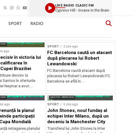
LIVE RADIO CLASIC FM
Cypress Hill - Insane in the Brain
SPORT
RADIO
rstock
SPORT
2 zile ago
re ago
FC Barcelona caută un atacant
cisiv în victoria lui
după plecarea lui Robert
calificarea în
Lewandowski
 Cupei Braziliei
FC Barcelona caută atacant după
ibuie decisiv la
plecarea lui Robert Lewandowski FC
ui Santos în sferturile
Barcelona se află în...
iei Neymar a avut...
rstock
Sursă foto: Shutterstock
ile ago
SPORT
5 zile ago
renunță la planul
John Stones, noul fundaș al
vinde participații
echipei Inter Milano, după un
a Cupa Mondială
deceniu la Manchester City
unță retragerea planului
Transferul lui John Stones la Inter