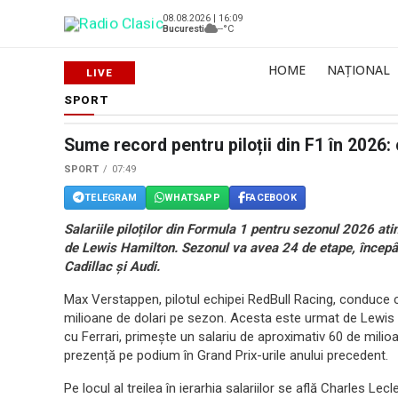
08.08.2026 | 16:09
Bucuresti
--°C
HOME
NAȚIONAL
SPORT
Sume record pentru piloții din F1 în 2026: 
SPORT
07:49
TELEGRAM
WHATSAPP
FACEBOOK
Salariile piloților din Formula 1 pentru sezonul 2026 a
de Lewis Hamilton. Sezonul va avea 24 de etape, începân
Cadillac și Audi.
Max Verstappen, pilotul echipei RedBull Racing, conduce c
milioane de dolari pe sezon. Acesta este urmat de Lewis 
cu Ferrari, primește un salariu de aproximativ 60 de milioa
prezență pe podium în Grand Prix-urile anului precedent.
Pe locul al treilea în ierarhia salariilor se află Charles Le