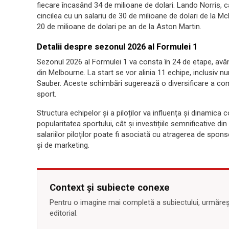
fiecare încasând 34 de milioane de dolari. Lando Norris, 
cincilea cu un salariu de 30 de milioane de dolari de la M
20 de milioane de dolari pe an de la Aston Martin.
Detalii despre sezonul 2026 al Formulei 1
Sezonul 2026 al Formulei 1 va consta în 24 de etape, avân
din Melbourne. La start se vor alinia 11 echipe, inclusiv n
Sauber. Aceste schimbări sugerează o diversificare a compe
sport.
Structura echipelor și a piloților va influența și dinamica com
popularitatea sportului, cât și investițiile semnificative d
salariilor piloților poate fi asociată cu atragerea de spons
și de marketing.
Context și subiecte conexe
Pentru o imagine mai completă a subiectului, urmărește
editorial.