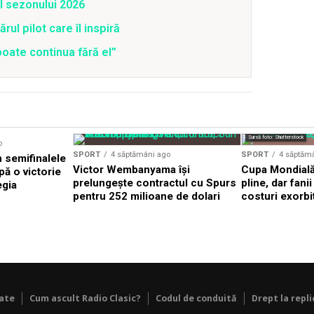
ul sezonului 2026
rul pilot care îl inspiră
oate continua fără el”
Sursă foto: Shutterstock
o
SPORT
4 săptămâni ago
SPORT
4 săptăm
n semifinalele
Victor Wembanyama își
Cupa Mondială
ă o victorie
prelungește contractul cu Spurs
pline, dar fani
egia
pentru 252 milioane de dolari
costuri exorbi
tate
Cum ascult Radio Clasic?
Codul de conduită
Drept la repli