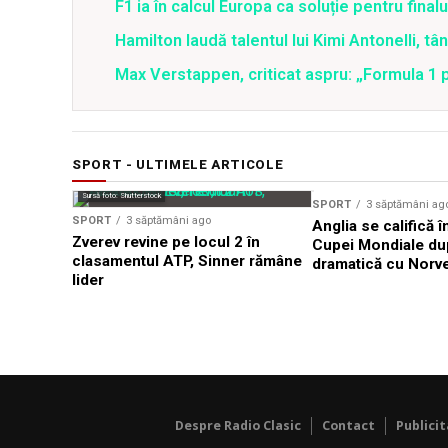
F1 ia în calcul Europa ca soluție pentru final
Hamilton laudă talentul lui Kimi Antonelli, tână
Max Verstappen, criticat aspru: „Formula 1 p
SPORT - ULTIMELE ARTICOLE
Sursă foto: Shutterstock
SPORT
3 săptămâni ag
SPORT
3 săptămâni ago
Anglia se califică î
Zverev revine pe locul 2 în
Cupei Mondiale dup
clasamentul ATP, Sinner rămâne
dramatică cu Norv
lider
Despre Radio Clasic
Contact
Publici