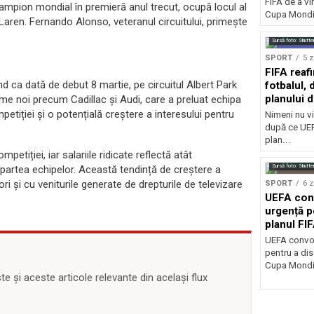
FIFA de a vin
campion mondial în premieră anul trecut, ocupă locul al
Cupa Mondia
cLaren. Fernando Alonso, veteranul circuitului, primește
Sursă foto: Shutte
SPORT
5 z
FIFA reaf
d ca dată de debut 8 martie, pe circuitul Albert Park
fotbalul,
planului d
ume noi precum Cadillac și Audi, care a preluat echipa
tiției și o potențială creștere a interesului pentru
Nimeni nu vi
după ce UEF
plan...
petiției, iar salariile ridicate reflectă atât
Sursă foto: Shutte
in partea echipelor. Această tendință de creștere a
ori și cu veniturile generate de drepturile de televizare
SPORT
6 z
UEFA con
urgență p
planul FI
Mondială
UEFA convoa
pentru a dis
Cupa Mondia
 și aceste articole relevante din același flux