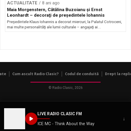
ACTUALITATE
8 ani ago
Maia Morgenstern, Cătălina Buzoianu şi Ernst
Leonhardt – decoraţi de preşedintele Iohannis
Preşedintele Klaus Iohannis a decorat miercuri, la Palatul Cotroceni,
mai multe personalităţi ale lumii culturale – angajaţi ai...
tate
Cum ascult Radio Clasic?
Codul de conduită
Drept la repli
© Radio Clasic, 2026
LIVE RADIO CLASIC FM
↓
ICE MC - Think About the Way