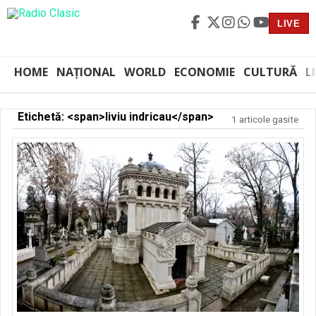
LIVE
HOME
NAȚIONAL
WORLD
ECONOMIE
CULTURĂ
L
Etichetă: <span>liviu indricau</span>
1 articole gasite