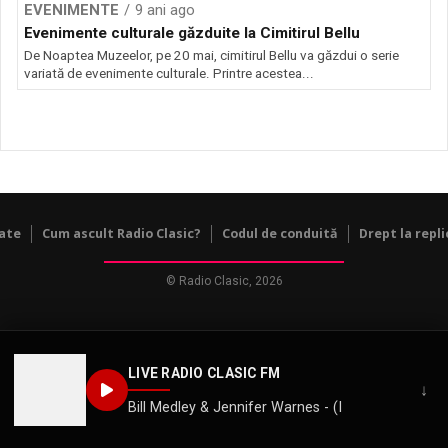
EVENIMENTE
9 ani ago
Evenimente culturale găzduite la Cimitirul Bellu
De Noaptea Muzeelor, pe 20 mai, cimitirul Bellu va găzdui o serie
variată de evenimente culturale. Printre acestea...
tate
Cum ascult Radio Clasic?
Codul de conduită
Drept la repli
© Radio Clasic, 2026
LIVE RADIO CLASIC FM
↓
Bill Medley & Jennifer Warnes - (I