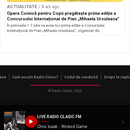
ACTUALITATE
8 ani ago
Opera Comică pentru Copii pregătește prima ediție a
Concursului Internațional de Pian „Mihaela Ursuleasa”
În perioada 1-7 iulie va avea loc prima ediție a Concursului
Internațional de Pian „Mihaela Ursuleasa”, organizat de...
tate
Cum ascult Radio Clasic?
Codul de conduită
Drept la repli
© Radio Clasic, 2026
LIVE RADIO CLASIC FM
↓
Chris Isaak - Wicked Game